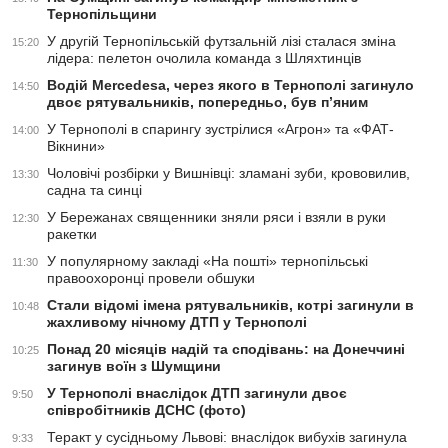
Тернопільщини
У другій Тернопільській футзальній лізі сталася зміна
15:20
лідера: пелетон очолила команда з Шляхтинців
Водій Mercedesа, через якого в Тернополі загинуло
14:50
двоє рятувальників, попередньо, був п’яним
У Тернополі в спарингу зустрілися «Агрон» та «ФАТ-
14:00
Вікнини»
Чоловічі розбірки у Вишнівці: зламані зуби, крововилив,
13:30
садна та синці
У Бережанах священники зняли ряси і взяли в руки
12:30
ракетки
У популярному закладі «На пошті» тернопільські
11:30
правоохоронці провели обшуки
Стали відомі імена рятувальників, котрі загинули в
10:48
жахливому нічному ДТП у Тернополі
Понад 20 місяців надій та сподівань: на Донеччині
10:25
загинув воїн з Шумщини
У Тернополі внаслідок ДТП загинули двоє
9:50
співробітників ДСНС (фото)
Теракт у сусідньому Львові: внаслідок вибухів загинула
9:33