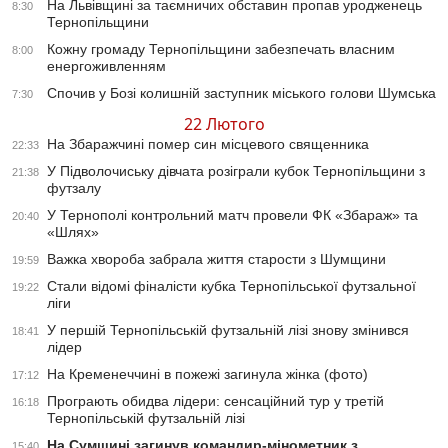
На Львівщині за таємничих обставин пропав уродженець
8:30
Тернопільщини
Кожну громаду Тернопільщини забезпечать власним
8:00
енергоживленням
Спочив у Бозі колишній заступник міського голови Шумська
7:30
22 Лютого
На Збаражчині помер син місцевого священника
22:33
У Підволочиську дівчата розіграли кубок Тернопільщини з
21:38
футзалу
У Тернополі контрольний матч провели ФК «Збараж» та
20:40
«Шлях»
Важка хвороба забрала життя старости з Шумщини
19:59
Стали відомі фіналісти кубка Тернопільської футзальної
19:22
ліги
У першій Тернопільській футзальній лізі знову змінився
18:41
лідер
На Кременеччині в пожежі загинула жінка (фото)
17:12
Програють обидва лідери: сенсаційний тур у третій
16:18
Тернопільській футзальній лізі
На Сумщині загинув командир-мінометник з
15:40