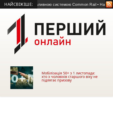
НАЙСВІЖІШЕ:
ться проблеми з паливною системою Common Rail
• На Терн
Мобілізація 50+ з 1 листопада:
хто з чоловіків старшого віку не
підлягає призову