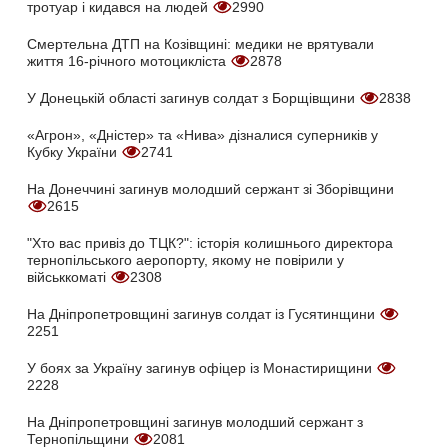
тротуар і кидався на людей
2990
Смертельна ДТП на Козівщині: медики не врятували
життя 16-річного мотоцикліста
2878
У Донецькій області загинув солдат з Борщівщини
2838
«Агрон», «Дністер» та «Нива» дізналися суперників у
Кубку України
2741
На Донеччині загинув молодший сержант зі Зборівщини
2615
"Хто вас привіз до ТЦК?": історія колишнього директора
тернопільського аеропорту, якому не повірили у
військкоматі
2308
На Дніпропетровщині загинув солдат із Гусятинщини
2251
У боях за Україну загинув офіцер із Монастирищини
2228
На Дніпропетровщині загинув молодший сержант з
Тернопільщини
2081