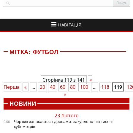
НАВІГАЦІЯ
МІТКА:
ФУТБОЛ
Сторінка 119 з 141
«
Перша
«
...
20
40
60
80
100
...
118
119
12
»
НОВИНИ
23 Лютого
Чортків запасається дровами: закуплено пів тисячі
9:06
кубометрів