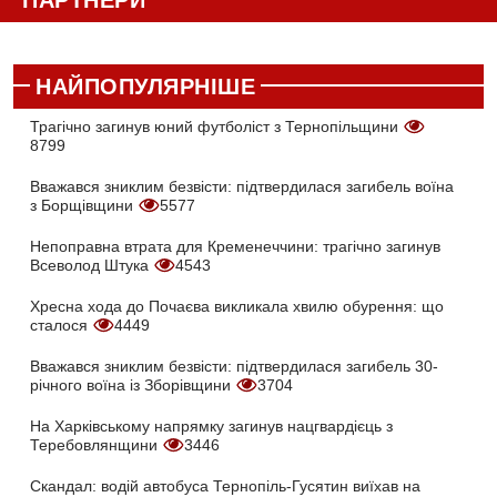
ПАРТНЕРИ
НАЙПОПУЛЯРНІШЕ
Трагічно загинув юний футболіст з Тернопільщини
8799
Вважався зниклим безвісти: підтвердилася загибель воїна
з Борщівщини
5577
Непоправна втрата для Кременеччини: трагічно загинув
Всеволод Штука
4543
Хресна хода до Почаєва викликала хвилю обурення: що
сталося
4449
Вважався зниклим безвісти: підтвердилася загибель 30-
річного воїна із Зборівщини
3704
На Харківському напрямку загинув нацгвардієць з
Теребовлянщини
3446
Скандал: водій автобуса Тернопіль-Гусятин виїхав на