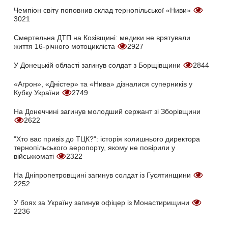
Чемпіон світу поповнив склад тернопільської «Ниви»
3021
Смертельна ДТП на Козівщині: медики не врятували
життя 16-річного мотоцикліста
2927
У Донецькій області загинув солдат з Борщівщини
2844
«Агрон», «Дністер» та «Нива» дізналися суперників у
Кубку України
2749
На Донеччині загинув молодший сержант зі Зборівщини
2622
"Хто вас привіз до ТЦК?": історія колишнього директора
тернопільського аеропорту, якому не повірили у
військкоматі
2322
На Дніпропетровщині загинув солдат із Гусятинщини
2252
У боях за Україну загинув офіцер із Монастирищини
2236