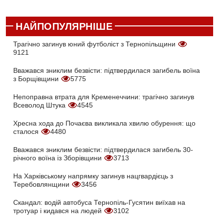
НАЙПОПУЛЯРНІШЕ
Трагічно загинув юний футболіст з Тернопільщини
9121
Вважався зниклим безвісти: підтвердилася загибель воїна
з Борщівщини
5775
Непоправна втрата для Кременеччини: трагічно загинув
Всеволод Штука
4545
Хресна хода до Почаєва викликала хвилю обурення: що
сталося
4480
Вважався зниклим безвісти: підтвердилася загибель 30-
річного воїна із Зборівщини
3713
На Харківському напрямку загинув нацгвардієць з
Теребовлянщини
3456
Скандал: водій автобуса Тернопіль-Гусятин виїхав на
тротуар і кидався на людей
3102