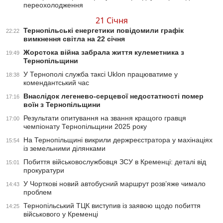
переохолодження
21 Січня
Тернопільські енергетики повідомили графік
22:22
вимкнення світла на 22 січня
Жорстока війна забрала життя кулеметника з
19:49
Тернопільщини
У Тернополі служба таксі Uklon працюватиме у
18:38
комендантський час
Внаслідок легенево-серцевої недостатності помер
17:16
воїн з Тернопільщини
Результати опитування на звання кращого гравця
17:00
чемпіонату Тернопільщини 2025 року
На Тернопільщині викрили держреєстратора у махінаціях
15:54
із земельними ділянками
Побиття військовослужбовця ЗСУ в Кременці: деталі від
15:01
прокуратури
У Чорткові новий автобусний маршрут розв’яже чимало
14:43
проблем
Тернопільський ТЦК виступив із заявою щодо побиття
14:25
військового у Кременці