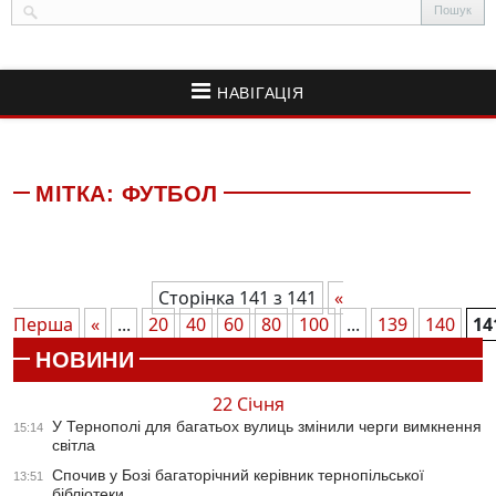
НАВІГАЦІЯ
МІТКА:
ФУТБОЛ
Сторінка 141 з 141
«
Перша
«
...
20
40
60
80
100
...
139
140
14
НОВИНИ
22 Січня
У Тернополі для багатьох вулиць змінили черги вимкнення
15:14
світла
Спочив у Бозі багаторічний керівник тернопільської
13:51
бібліотеки