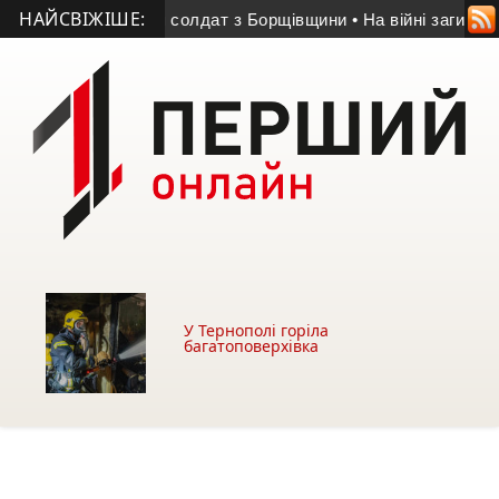
НАЙСВІЖІШЕ:
і загинув 22-річний солдат з Борщівщини
• На війні загинув 
У Тернополі горіла
багатоповерхівка