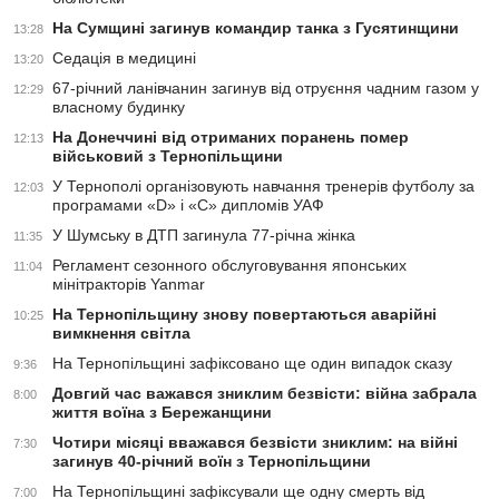
На Сумщині загинув командир танка з Гусятинщини
13:28
Седація в медицині
13:20
67-річний ланівчанин загинув від отруєння чадним газом у
12:29
власному будинку
На Донеччині від отриманих поранень помер
12:13
військовий з Тернопільщини
У Тернополі організовують навчання тренерів футболу за
12:03
програмами «D» і «С» дипломів УАФ
У Шумську в ДТП загинула 77-річна жінка
11:35
Регламент сезонного обслуговування японських
11:04
мінітракторів Yanmar
На Тернопільщину знову повертаються аварійні
10:25
вимкнення світла
На Тернопільщині зафіксовано ще один випадок сказу
9:36
Довгий час важався зниклим безвісти: війна забрала
8:00
життя воїна з Бережанщини
Чотири місяці вважався безвісти зниклим: на війні
7:30
загинув 40-річний воїн з Тернопільщини
На Тернопільщині зафіксували ще одну смерть від
7:00