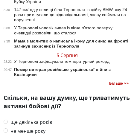
Кубку України
147 км/год у селищі біля Тернополя: водійку BMW, яку 24
8:30
рази притягували до відповідальності, знову спіймали на
порушенні
У Тернополі чоловік випав із вікна п’ятого поверху:
8:00
очевидці розповіли, що сталося
Мама з молитвою написала ікону для сина: на фронті
7:30
загинув захисник із Тернополя
5 Серпня
У Тернополі зафіксували температурний рекорд
23:22
Помер ветеран російсько-української війни з
20:47
Козівщини
Більше >>
Скільки, на вашу думку, ще триватимуть
активні бойові дії?
ще декілька років
не менше року