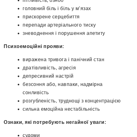
пітливість, озноб
головний біль і біль у м’язах
прискорене серцебиття
перепади артеріального тиску
зневоднення і порушення апетиту
Психоемоційні прояви:
виражена тривога і панічний стан
дратівливість, агресія
депресивний настрій
безсоння або, навпаки, надмірна
сонливість
розгубленість, труднощі з концентрацією
сильна емоційна нестабільність
Ознаки, які потребують негайної уваги:
судоми