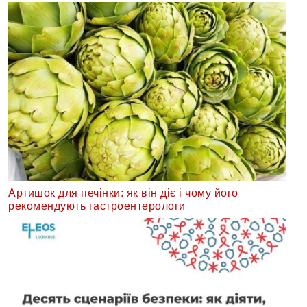
Артишок для печінки: як він діє і чому його
рекомендують гастроентерологи