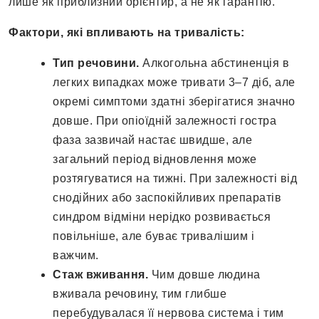
лише як приблизний орієнтир, а не як гарантію.
Фактори, які впливають на тривалість:
Тип речовини.
Алкогольна абстиненція в
легких випадках може тривати 3–7 діб, але
окремі симптоми здатні зберігатися значно
довше. При опіоїдній залежності гостра
фаза зазвичай настає швидше, але
загальний період відновлення може
розтягуватися на тижні. При залежності від
снодійних або заспокійливих препаратів
синдром відміни нерідко розвивається
повільніше, але буває тривалішим і
важчим.
Стаж вживання.
Чим довше людина
вживала речовину, тим глибше
перебудувалася її нервова система і тим