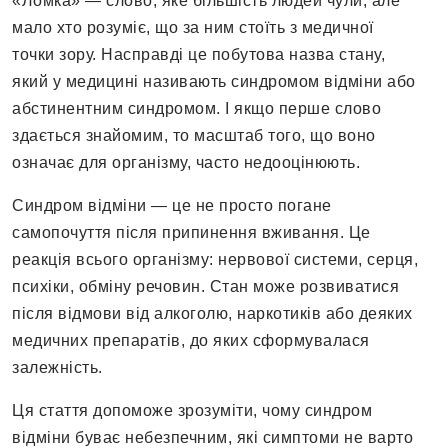
«Ломка» — слово, яке більшість людей чули, але
мало хто розуміє, що за ним стоїть з медичної
точки зору. Насправді це побутова назва стану,
який у медицині називають синдромом відміни або
абстинентним синдромом. І якщо перше слово
здається знайомим, то масштаб того, що воно
означає для організму, часто недооцінюють.
Синдром відміни — це не просто погане
самопочуття після припинення вживання. Це
реакція всього організму: нервової системи, серця,
психіки, обміну речовин. Стан може розвиватися
після відмови від алкоголю, наркотиків або деяких
медичних препаратів, до яких сформувалася
залежність.
Ця стаття допоможе зрозуміти, чому синдром
відміни буває небезпечним, які симптоми не варто