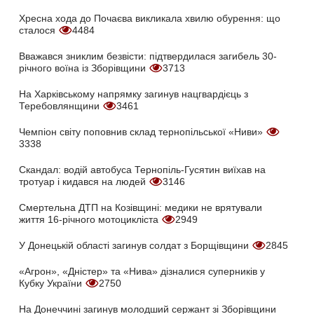
Хресна хода до Почаєва викликала хвилю обурення: що
сталося
4484
Вважався зниклим безвісти: підтвердилася загибель 30-
річного воїна із Зборівщини
3713
На Харківському напрямку загинув нацгвардієць з
Теребовлянщини
3461
Чемпіон світу поповнив склад тернопільської «Ниви»
3338
Скандал: водій автобуса Тернопіль-Гусятин виїхав на
тротуар і кидався на людей
3146
Смертельна ДТП на Козівщині: медики не врятували
життя 16-річного мотоцикліста
2949
У Донецькій області загинув солдат з Борщівщини
2845
«Агрон», «Дністер» та «Нива» дізналися суперників у
Кубку України
2750
На Донеччині загинув молодший сержант зі Зборівщини