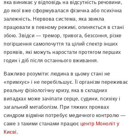
яка виникає у відповідь на відсутність речовини,
до якої вже сформувалася фізична або психічна
залежність. Нервова система, яка звикла
працювати в певному режимі, опиняється в стані
збою. Звідси — тремор, тривога, безсоння, різке
погіршення самопочуття та цілий спектр інших
проявів, які можуть наростати протягом перших
годин і діб після останнього вживання.
Важливо розуміти: людина в цьому стані не
«примхує» і не перебільшує. Її організм переживає
реальну фізіологічну кризу, яка в складних
випадках може зачіпати серце, судини, психіку і
загальний метаболізм. При тяжких проявах
синдром відміни потребує медичного контролю —
саме з такими станами працює
центр Моноліт у
Києві
.