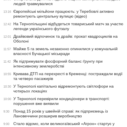
людей травмувалися
Європейські мільйони працюють: у Теребовлі активно
13:16
ремонтують центральну вулицю (відео)
На Тернопільщині відбудеться товариський матч за участю
12:42
легенди українського футзалу
Драйвовий відпочинок та драйв: прокат квадроциклів на
12:01
Оболоні
Майже 5 га земель незаконно опинилися у комунальній
11:57
власності Бучацької міськради
Як підтримувати фосфорний баланс ґрунту при
11:42
інтенсивному землеробстві
Кривава ДТП на перехресті в Кременці: постраждали водії
10:55
та четверо пасажирів
У Тернополі капітально відремонтують світлофори на
10:30
чотирьох локаціях
У Тернополі перевірили кондиціонери в транспорті:
10:00
порушення вже виявили
Понад 15 років у швейній справі: як підприємець із
9:30
Лановеччини розширив виробництво
Стало відомо, коли великогаївський «Агрон» стартує у
9:00