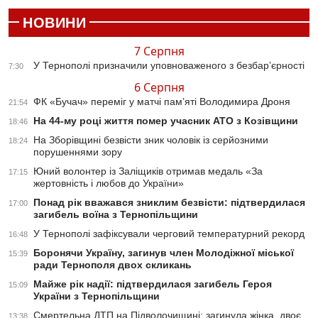
НОВИНИ
7 Серпня
У Тернополі призначили уповноваженого з безбар’єрності
7:30
6 Серпня
ФК «Бучач» переміг у матчі пам’яті Володимира Дроня
21:54
На 44-му році життя помер учасник АТО з Козівщини
18:46
На Зборівщині безвісти зник чоловік із серйозними
18:24
порушеннями зору
Юний волонтер із Заліщиків отримав медаль «За
17:15
жертовність і любов до України»
Понад рік вважався зниклим безвісти: підтвердилася
17:00
загибель воїна з Тернопільщини
У Тернополі зафіксували черговий температурний рекорд
16:48
Боронячи Україну, загинув член Молодіжної міської
15:39
ради Тернополя двох скликань
Майже рік надії: підтвердилася загибель Героя
15:09
України з Тернопільщини
Смертельна ДТП на Підволочищині: загинула жінка, двоє
13:38