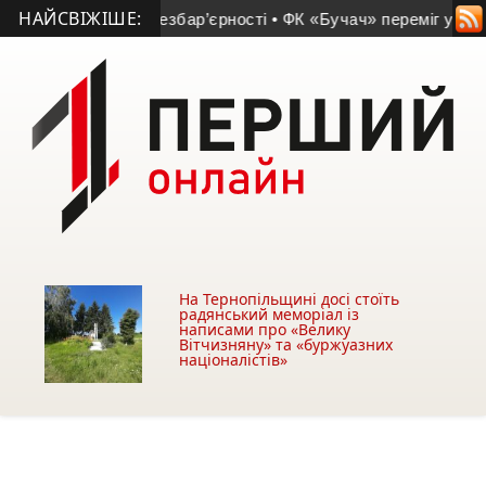
НАЙСВІЖІШЕ:
оваженого з безбар’єрності
• ФК «Бучач» переміг у матчі па
На Тернопільщині досі стоїть
радянський меморіал із
написами про «Велику
Вітчизняну» та «буржуазних
націоналістів»