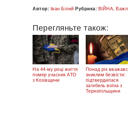
Автор:
Іван Білий
Рубрика:
ВІЙНА
,
Важл
Перегляньте також:
На 44-му році життя
Понад рік вважав
помер учасник АТО
зниклим безвісти:
з Козівщини
підтвердилася
загибель воїна з
Тернопільщини