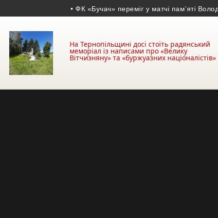
• ФК «Бучач» переміг у матчі пам’яті Володимира
На Тернопільщині досі стоїть радянський
меморіал із написами про «Велику
Вітчизняну» та «буржуазних націоналістів»