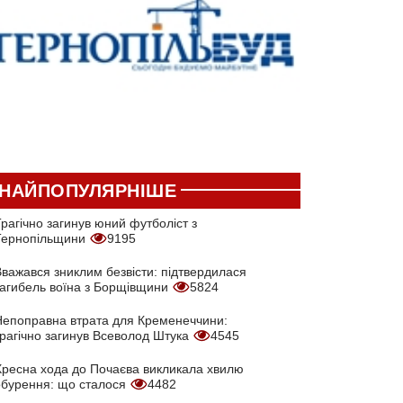
НАЙПОПУЛЯРНІШЕ
рагічно загинув юний футболіст з
Тернопільщини
9195
Вважався зниклим безвісти: підтвердилася
загибель воїна з Борщівщини
5824
Непоправна втрата для Кременеччини:
трагічно загинув Всеволод Штука
4545
Хресна хода до Почаєва викликала хвилю
обурення: що сталося
4482