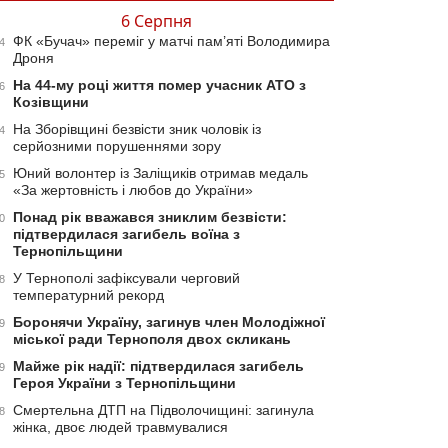
6 Серпня
ФК «Бучач» переміг у матчі пам’яті Володимира
4
Дроня
На 44-му році життя помер учасник АТО з
6
Козівщини
На Зборівщині безвісти зник чоловік із
4
серйозними порушеннями зору
Юний волонтер із Заліщиків отримав медаль
5
«За жертовність і любов до України»
Понад рік вважався зниклим безвісти:
0
підтвердилася загибель воїна з
Тернопільщини
У Тернополі зафіксували черговий
8
температурний рекорд
Боронячи Україну, загинув член Молодіжної
9
міської ради Тернополя двох скликань
Майже рік надії: підтвердилася загибель
9
Героя України з Тернопільщини
Смертельна ДТП на Підволочищині: загинула
8
жінка, двоє людей травмувалися