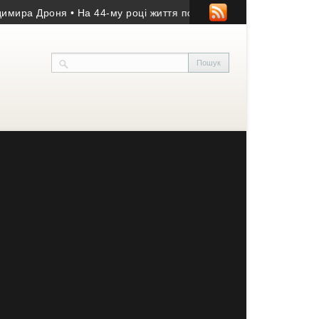
 Дроня
• На 44-му році життя помер учасник АТО з Козівщини
• 