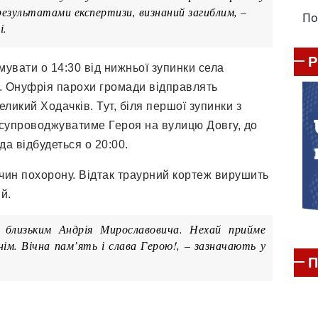
 результатами експертизи, визнаний загиблим, –
По
і.
вати о 14:30 від нижньої зупинки села
. Онуфрія парохи громади відправлять
ликий Ходачків. Тут, біля першої зупинки з
 супроводжуватиме Героя на вулицю Довгу, до
да відбудеться о 20:00.
я чин похорону. Відтак траурний кортеж вирушить
ий.
 близьким Андрія Мирославовича. Нехай прийме
нім. Вічна пам’ять і слава Герою!, – зазначають у
П