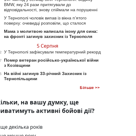
BMW, яку 24 рази притягували до
відповідальності, знову спіймали на порушенні
У Тернополі чоловік випав із вікна п’ятого
поверху: очевидці розповіли, що сталося
Мама з молитвою написала ікону для сина:
на фронті загинув захисник із Тернополя
5 Серпня
У Тернополі зафіксували температурний рекорд
2
Помер ветеран російсько-української війни
7
з Козівщини
На війні загинув 33-річний Захисник із
5
Тернопільщини
Більше >>
ільки, на вашу думку, ще
иватимуть активні бойові дії?
ще декілька років
не менше року