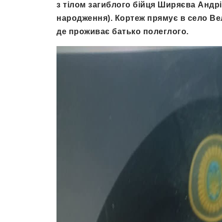
з тілом загиблого бійця Ширяєва Андр
народження). Кортеж прямує в село Вел
де проживає батько полеглого.