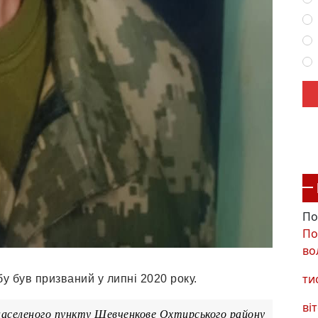
По
По
во
ти
у був призваний у липні 2020 року.
віт
у населеного пункту Шевченкове Охтирського району