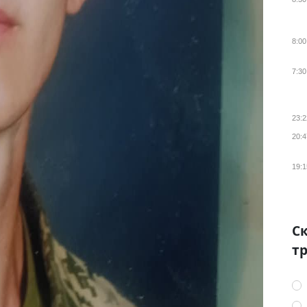
8:00
7:30
23:2
20:4
19:1
Ск
тр