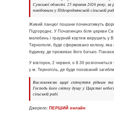
Сумської області. 25 травня 2026 року, за
повідомили у Підгороднянській сільській рад
Живий ланцюг пошани починатимуть форму
Підгороднє. У Почапинцях біля церкви Св
молебень і траурний кортеж вирушить у Ве
Тернополя, буде сформовано колону, яка
будинку, де проживає його батько. Панахи
У вівторок, 2 червня, о 8.30 розпочнетьс
у м. Тернопіль, де буде похований загибл
Висловлюємо щирі співчуття рідним та
Господь його світлу душу у Царстві небес
сільській раді.
Джерело:
ПЕРШИЙ онлайн