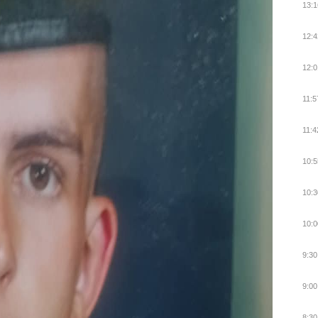
13:1
12:4
12:0
11:5
11:4
10:5
10:3
10:0
9:30
9:00
8:30