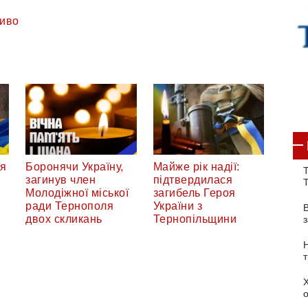
иво
ся
Боронячи Україну,
Майже рік надії:
Т
загинув член
підтвердилася
Молодіжної міської
загибель Героя
ради Тернополя
України з
двох скликань
Тернопільщини