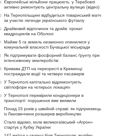
Європейські мільйони працюють: у Теребовлі
6
активно ремонтують центральну вулицю (відео)
На Тернопільщині відбудеться товариський матч
2
за участю легенди українського футзалу
Драйвовий відпочинок та драйв: прокат
1
квадроциклів на Оболоні
Майже 5 га земель незаконно опинилися у
7
комунальній власності Бучацької міськради
Як підтримувати фосфорний баланс ґрунту при
2
інтенсивному землеробстві
Кривава ДТП на перехресті в Кременці:
5
постраждали водії та четверо пасажирів
У Тернополі капітально відремонтують
0
світлофори на чотирьох локаціях
У Тернополі перевірили кондиціонери в
0
транспорті: порушення вже виявили
Понад 15 років у швейній справі: як підприємець
із Лановеччини розширив виробництво
Стало відомо, коли великогаївський «Агрон»
стартує у Кубку України
147 км/год у селищі біля Тернополя: водійку