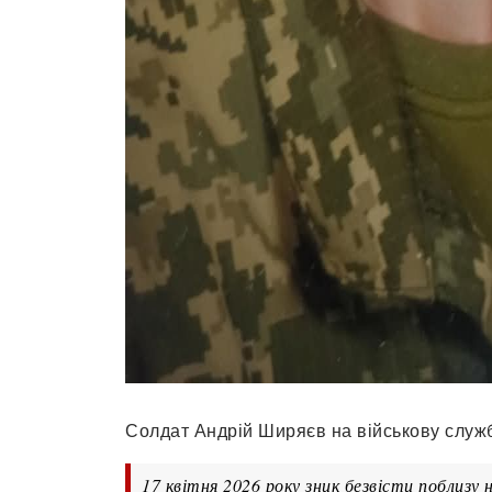
Солдат Андрій Ширяєв на військову служб
17 квітня 2026 року зник безвісти поблиз