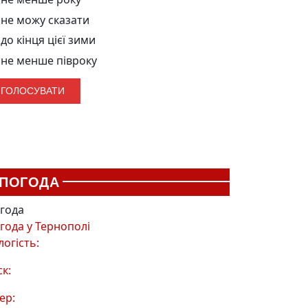
не можу сказати
до кінця цієї зими
не менше півроку
ПОГОДА
года
года у
Тернополі
логість:
ск:
ер: