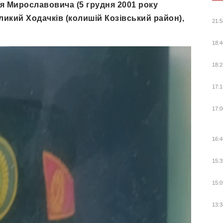
ія Мирославовича (5 грудня 2001 року
икий Ходачків (колишій Козівський район),
21:5
18:4
18:2
17:1
17:0
16:4
15:3
15:0
13:3