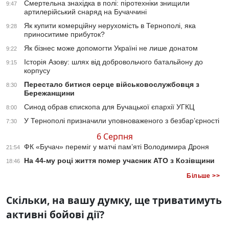
Смертельна знахідка в полі: піротехніки знищили
9:47
артилерійський снаряд на Бучаччині
Як купити комерційну нерухомість в Тернополі, яка
9:28
приноситиме прибуток?
Як бізнес може допомогти Україні не лише донатом
9:22
Історія Азову: шлях від добровольчого батальйону до
9:15
корпусу
Перестало битися серце військовослужбовця з
8:30
Бережанщини
Синод обрав єпископа для Бучацької єпархії УГКЦ
8:00
У Тернополі призначили уповноваженого з безбар’єрності
7:30
6 Серпня
ФК «Бучач» переміг у матчі пам’яті Володимира Дроня
21:54
На 44-му році життя помер учасник АТО з Козівщини
18:46
Більше >>
Скільки, на вашу думку, ще триватимуть
активні бойові дії?