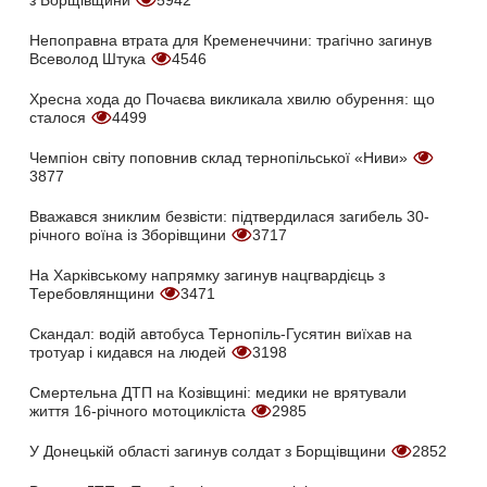
з Борщівщини
5942
Непоправна втрата для Кременеччини: трагічно загинув
Всеволод Штука
4546
Хресна хода до Почаєва викликала хвилю обурення: що
сталося
4499
Чемпіон світу поповнив склад тернопільської «Ниви»
3877
Вважався зниклим безвісти: підтвердилася загибель 30-
річного воїна із Зборівщини
3717
На Харківському напрямку загинув нацгвардієць з
Теребовлянщини
3471
Скандал: водій автобуса Тернопіль-Гусятин виїхав на
тротуар і кидався на людей
3198
Смертельна ДТП на Козівщині: медики не врятували
життя 16-річного мотоцикліста
2985
У Донецькій області загинув солдат з Борщівщини
2852