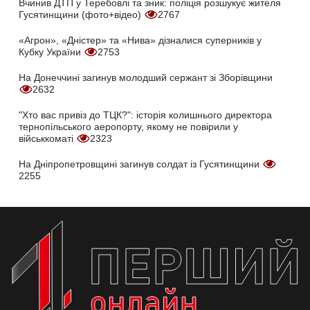
Вчинив ДТП у Теребовлі та зник: поліція розшукує жителя
Гусятинщини (фото+відео)
2767
«Агрон», «Дністер» та «Нива» дізналися суперників у
Кубку України
2753
На Донеччині загинув молодший сержант зі Зборівщини
2632
"Хто вас привіз до ТЦК?": історія колишнього директора
тернопільського аеропорту, якому не повірили у
військкоматі
2323
На Дніпропетровщині загинув солдат із Гусятинщини
2255