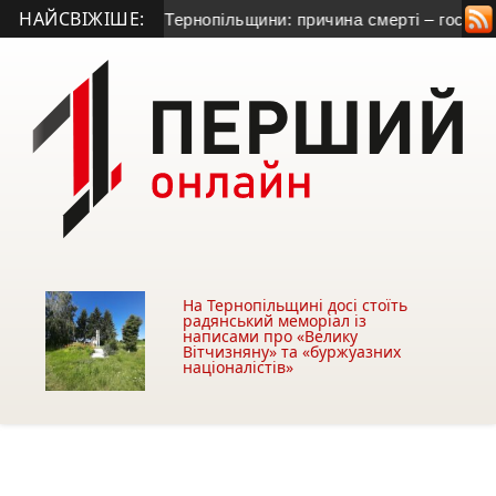
НАЙСВІЖІШЕ:
натометника з Тернопільщини: причина смерті – гостра серце
На Тернопільщині досі стоїть
радянський меморіал із
написами про «Велику
Вітчизняну» та «буржуазних
націоналістів»