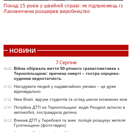
Понад 15 років у швейній справі: як підприємець із
Лановеччини розширив виробництво
НОВИНИ
7 Серпня
Війна обірвала життя 50-річного гранатометника з
19:20
Тернопільщини: причина смерті – гостра серцево-
судинна недостатність
Нагодувати людей у надзвичайних умовах – це дуже
17:15
відповідально
New Brain: відгуки студентів та огляд школи іноземних мов
17:11
Потрійна ДТП на Тернопільщині: водія Peugeot затисло в
17:07
автомобілі, постраждала дитина
Вчинив ДТП у Теребовлі та зник: поліція розшукує жителя
16:12
Гусятинщини (фото+відео)