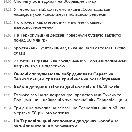
Спочив у Бозі відомий на Зборівщині лікар
16:00
У Тернополі відбудуться установчі збори асоціації
15:27
нащадків українських жертв польських репресій
Які ключові характеристики у вуличних камер
15:13
відеоспостереження
На Тернопільщині державі повернули будівлю вартістю
15:00
понад 50 млн грн
Уродженець Гусятинщини увійде до Зали світової шахової
14:44
слави
27 тисяч за фальшиве посвідчення: у Борщеві поліцейські
13:04
викрили водія з підробкою
Очисні споруди могли забруднювати Серет: на
12:54
Тернопільщині триває кримінальне розслідування
Кабмін доручив звірити дані чоловіків 18-60 років
12:39
Гольова заміна та яскрава гра: представники Бучача та
12:23
Борщівщини – найкращі у турі першої ліги Тернопільщини
Три дні не виходив на зв’язок: на Тернопільщині знайшли
11:04
мертвим 58-річного чоловіка
На Тернопільщині оголосили дводенну жалобу за
10:48
загиблим старшим сержантом