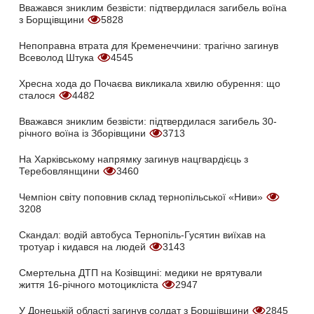
Вважався зниклим безвісти: підтвердилася загибель воїна
з Борщівщини
5828
Непоправна втрата для Кременеччини: трагічно загинув
Всеволод Штука
4545
Хресна хода до Почаєва викликала хвилю обурення: що
сталося
4482
Вважався зниклим безвісти: підтвердилася загибель 30-
річного воїна із Зборівщини
3713
На Харківському напрямку загинув нацгвардієць з
Теребовлянщини
3460
Чемпіон світу поповнив склад тернопільської «Ниви»
3208
Скандал: водій автобуса Тернопіль-Гусятин виїхав на
тротуар і кидався на людей
3143
Смертельна ДТП на Козівщині: медики не врятували
життя 16-річного мотоцикліста
2947
У Донецькій області загинув солдат з Борщівщини
2845