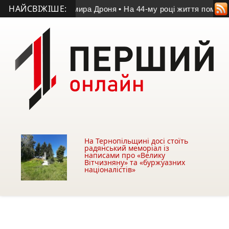
НАЙСВІЖІШЕ:
м’яті Володимира Дроня
• На 44-му році життя помер учасник 
На Тернопільщині досі стоїть
радянський меморіал із
написами про «Велику
Вітчизняну» та «буржуазних
націоналістів»