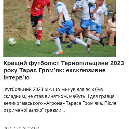
Кращий футболіст Тернопільщини 2023
року Тарас Гром’як: ексклюзивне
інтерв’ю
Футбольний 2023 рік, що минув для всіх був
складним, не став винятком, мабуть, і для гравця
великогаївського «Агрона» Тараса Гром’яка. Після
отриманої важкої травми...
26.02.2024 18:00