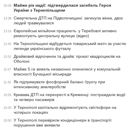
Майже рік надії: підтвердилася загибель Героя
15:09
України з Тернопільщини
Смертельна ДТП на Підволочищині: загинула жінка, двоє
13:38
людей травмувалися
Європейські мільйони працюють: у Теребовлі активно
13:16
ремонтують центральну вулицю (відео)
На Тернопільщині відбудеться товариський матч за участю
12:42
легенди українського футзалу
Драйвовий відпочинок та драйв: прокат квадроциклів на
12:01
Оболоні
Майже 5 га земель незаконно опинилися у комунальній
11:57
власності Бучацької міськради
Як підтримувати фосфорний баланс ґрунту при
11:42
інтенсивному землеробстві
Кривава ДТП на перехресті в Кременці: постраждали водії
10:55
та четверо пасажирів
У Тернополі капітально відремонтують світлофори на
10:30
чотирьох локаціях
У Тернополі перевірили кондиціонери в транспорті:
10:00
порушення вже виявили