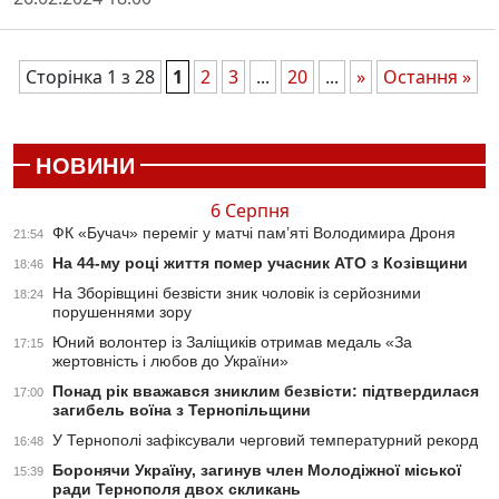
Сторінка 1 з 28
1
2
3
...
20
...
»
Остання »
НОВИНИ
6 Серпня
ФК «Бучач» переміг у матчі пам’яті Володимира Дроня
21:54
На 44-му році життя помер учасник АТО з Козівщини
18:46
На Зборівщині безвісти зник чоловік із серйозними
18:24
порушеннями зору
Юний волонтер із Заліщиків отримав медаль «За
17:15
жертовність і любов до України»
Понад рік вважався зниклим безвісти: підтвердилася
17:00
загибель воїна з Тернопільщини
У Тернополі зафіксували черговий температурний рекорд
16:48
Боронячи Україну, загинув член Молодіжної міської
15:39
ради Тернополя двох скликань