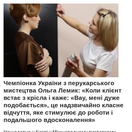
Чемпіонка України з перукарського
мистецтва Ольга Лемик: «Коли клієнт
встає з крісла і каже: «Вау, мені дуже
подобається», це надзвичайно класне
відчуття, яке стимулює до роботи і
подальшого вдосконалення»
Нещодавно у Києві у Міжнародному виставкому