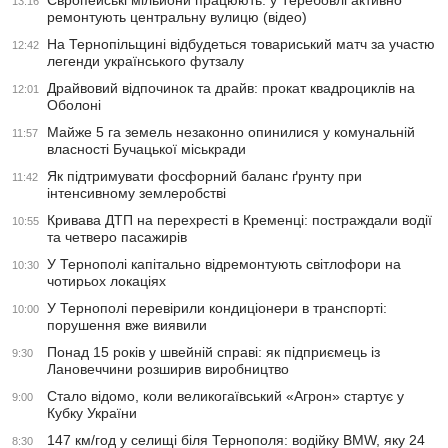
13:16
ремонтують центральну вулицю (відео)
На Тернопільщині відбудеться товариський матч за участю
12:42
легенди українського футзалу
Драйвовий відпочинок та драйв: прокат квадроциклів на
12:01
Оболоні
Майже 5 га земель незаконно опинилися у комунальній
11:57
власності Бучацької міськради
Як підтримувати фосфорний баланс ґрунту при
11:42
інтенсивному землеробстві
Кривава ДТП на перехресті в Кременці: постраждали водії
10:55
та четверо пасажирів
У Тернополі капітально відремонтують світлофори на
10:30
чотирьох локаціях
У Тернополі перевірили кондиціонери в транспорті:
10:00
порушення вже виявили
Понад 15 років у швейній справі: як підприємець із
9:30
Лановеччини розширив виробництво
Стало відомо, коли великогаївський «Агрон» стартує у
9:00
Кубку України
147 км/год у селищі біля Тернополя: водійку BMW, яку 24
8:30