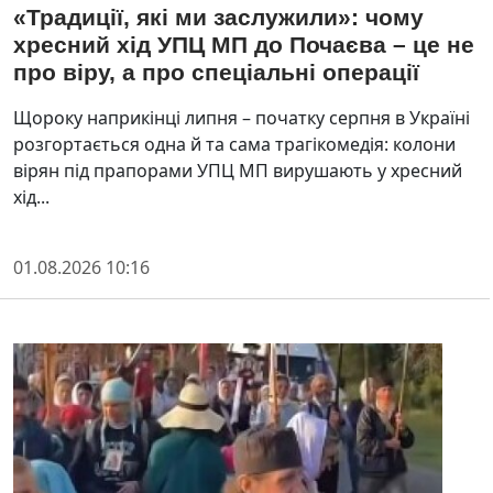
«Традиції, які ми заслужили»: чому
хресний хід УПЦ МП до Почаєва – це не
про віру, а про спеціальні операції
​Щороку наприкінці липня – початку серпня в Україні
розгортається одна й та сама трагікомедія: колони
вірян під прапорами УПЦ МП вирушають у хресний
хід...
01.08.2026 10:16