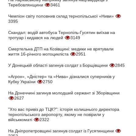
Теребовлянщини
3461
Чемпіон світу поповнив склад тернопільської «Ниви»
3395
Скандал: водій автобуса Тернопіль-Гусятин виїхав на
тротуар і кидався на людей
3149
Смертельна ДТП на Козівщині: медики не врятували
життя 16-річного мотоцикліста
2951
У Донецькій області загинув солдат з Борщівщини
2845
«Агрон», «Дністер» та «Нива» дізналися суперників у
Кубку України
2750
На Донеччині загинув молодший сержант зі Зборівщини
2627
"Хто вас привіз до ТЦК?": історія колишнього директора
тернопільського аеропорту, якому не повірили у
військкоматі
2322
На Дніпропетровщині загинув солдат із Гусятинщини
2252