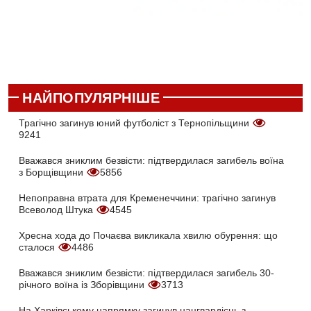
НАЙПОПУЛЯРНІШЕ
Трагічно загинув юний футболіст з Тернопільщини
9241
Вважався зниклим безвісти: підтвердилася загибель воїна
з Борщівщини
5856
Непоправна втрата для Кременеччини: трагічно загинув
Всеволод Штука
4545
Хресна хода до Почаєва викликала хвилю обурення: що
сталося
4486
Вважався зниклим безвісти: підтвердилася загибель 30-
річного воїна із Зборівщини
3713
На Харківському напрямку загинув нацгвардієць з