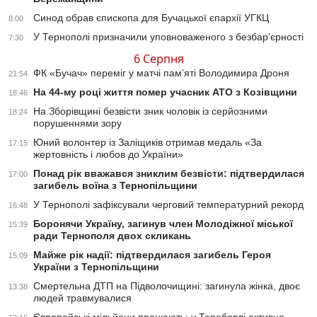
Синод обрав єпископа для Бучацької єпархії УГКЦ
8:00
У Тернополі призначили уповноваженого з безбар’єрності
7:30
6 Серпня
ФК «Бучач» переміг у матчі пам’яті Володимира Дроня
21:54
На 44-му році життя помер учасник АТО з Козівщини
18:46
На Зборівщині безвісти зник чоловік із серйозними
18:24
порушеннями зору
Юний волонтер із Заліщиків отримав медаль «За
17:15
жертовність і любов до України»
Понад рік вважався зниклим безвісти: підтвердилася
17:00
загибель воїна з Тернопільщини
У Тернополі зафіксували черговий температурний рекорд
16:48
Боронячи Україну, загинув член Молодіжної міської
15:39
ради Тернополя двох скликань
Майже рік надії: підтвердилася загибель Героя
15:09
України з Тернопільщини
Смертельна ДТП на Підволочищині: загинула жінка, двоє
13:38
людей травмувалися
Європейські мільйони працюють: у Теребовлі активно