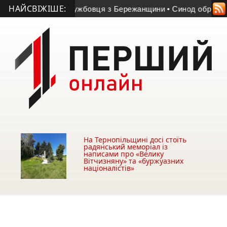
НАЙСВІЖІШЕ:
йськовослужбовця з Бережанщини
• Синод обрав єпископа дл
На Тернопільщині досі стоїть
радянський меморіал із
написами про «Велику
Вітчизняну» та «буржуазних
націоналістів»