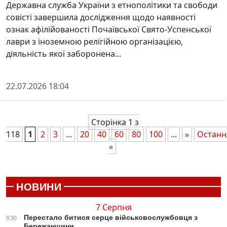
Державна служба України з етнополітики та свободи
совісті завершила дослідження щодо наявності
ознак афілійованості Почаївської Свято-Успенської
лаври з іноземною релігійною організацією,
діяльність якої заборонена...
22.07.2026 18:04
Сторінка 1 з
118
1
2
3
...
20
40
60
80
100
...
»
Останн
»
НОВИНИ
7 Серпня
Перестало битися серце військовослужбовця з
8:30
Бережанщини