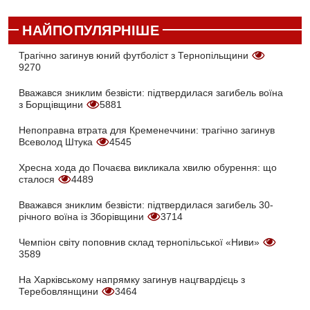
НАЙПОПУЛЯРНІШЕ
Трагічно загинув юний футболіст з Тернопільщини
9270
Вважався зниклим безвісти: підтвердилася загибель воїна
з Борщівщини
5881
Непоправна втрата для Кременеччини: трагічно загинув
Всеволод Штука
4545
Хресна хода до Почаєва викликала хвилю обурення: що
сталося
4489
Вважався зниклим безвісти: підтвердилася загибель 30-
річного воїна із Зборівщини
3714
Чемпіон світу поповнив склад тернопільської «Ниви»
3589
На Харківському напрямку загинув нацгвардієць з
Теребовлянщини
3464