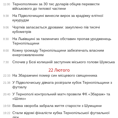
Тернополянин за 30 тис доларів обіцяв перевести
11:00
військового до тилової частини
На Підволочищині винесли вирок за крадіжку елітної
9:38
кукурудзи
Чортків запасається дровами: закуплено пів тисячі
9:06
кубометрів
На Львівщині за таємничих обставин пропав уродженець
8:30
Тернопільщини
Кожну громаду Тернопільщини забезпечать власним
8:00
енергоживленням
Спочив у Бозі колишній заступник міського голови Шумська
7:30
22 Лютого
На Збаражчині помер син місцевого священника
22:33
У Підволочиську дівчата розіграли кубок Тернопільщини з
21:38
футзалу
У Тернополі контрольний матч провели ФК «Збараж» та
20:40
«Шлях»
Важка хвороба забрала життя старости з Шумщини
19:59
Стали відомі фіналісти кубка Тернопільської футзальної
19:22
ліги