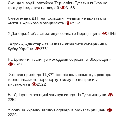
Скандал: водій автобуса Тернопіль-Гусятин виїхав на
тротуар і кидався на людей
3158
Смертельна ДТП на Козівщині: медики не врятували
життя 16-річного мотоцикліста
2952
У Донецькій області загинув солдат з Борщівщини
2845
«Агрон», «Дністер» та «Нива» дізналися суперників у
Кубку України
2751
На Донеччині загинув молодший сержант зі Зборівщини
2627
"Хто вас привіз до ТЦК?": історія колишнього директора
тернопільського аеропорту, якому не повірили у
військкоматі
2322
На Дніпропетровщині загинув солдат із Гусятинщини
2252
У боях за Україну загинув офіцер із Монастирищини
2236