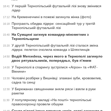
У першій Тернопільській футзальній лізі знову змінився
18:41
лідер
На Кременеччині в пожежі загинула жінка (фото)
17:12
Програють обидва лідери: сенсаційний тур у третій
16:18
Тернопільській футзальній лізі
На Сумщині загинув командир-мінометник з
15:40
Тернопільщини
У другій Тернопільській футзальній лізі сталася зміна
15:20
лідера: пелетон очолила команда з Шляхтинців
Водій Mercedesа, через якого в Тернополі загинуло
14:50
двоє рятувальників, попередньо, був п’яним
У Тернополі в спарингу зустрілися «Агрон» та «ФАТ-
14:00
Вікнини»
Чоловічі розбірки у Вишнівці: зламані зуби, крововилив,
13:30
садна та синці
У Бережанах священники зняли ряси і взяли в руки
12:30
ракетки
У популярному закладі «На пошті» тернопільські
11:30
правоохоронці провели обшуки
Стали відомі імена рятувальників, котрі загинули в