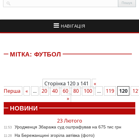
НАВІГАЦІЯ
МІТКА:
ФУТБОЛ
Сторінка 120 з 141
«
Перша
«
...
20
40
60
80
100
...
119
120
12
»
НОВИНИ
23 Лютого
Уродженця Збаража суд оштрафував на 675 тис грн
11:53
На Бережанщині згоріла автівка (фото)
11:28