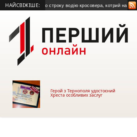
НАЙСВІЖІШЕ:
ачив рік іспитового строку водію кросовера, котрий на смер
Герой з Тернополя удостоєний
Хреста особливих заслуг