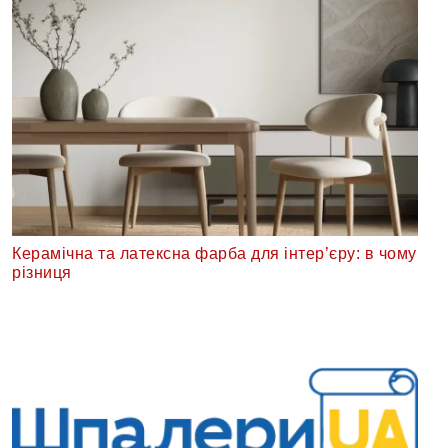
Керамічна та латексна фарба для інтер’єру: в чому
різниця