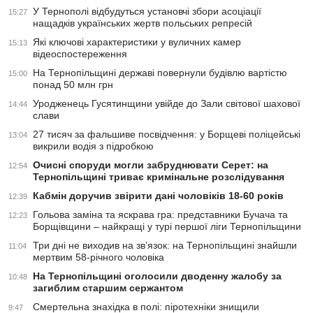
У Тернополі відбудуться установчі збори асоціації
15:27
нащадків українських жертв польських репресій
Які ключові характеристики у вуличних камер
15:13
відеоспостереження
На Тернопільщині державі повернули будівлю вартістю
15:00
понад 50 млн грн
Уродженець Гусятинщини увійде до Зали світової шахової
14:44
слави
27 тисяч за фальшиве посвідчення: у Борщеві поліцейські
13:04
викрили водія з підробкою
Очисні споруди могли забруднювати Серет: на
12:54
Тернопільщині триває кримінальне розслідування
Кабмін доручив звірити дані чоловіків 18-60 років
12:39
Гольова заміна та яскрава гра: представники Бучача та
12:23
Борщівщини – найкращі у турі першої ліги Тернопільщини
Три дні не виходив на зв’язок: на Тернопільщині знайшли
11:04
мертвим 58-річного чоловіка
На Тернопільщині оголосили дводенну жалобу за
10:48
загиблим старшим сержантом
Смертельна знахідка в полі: піротехніки знищили
9:47