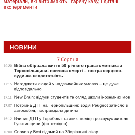
матеріали, які витримають і гарячу каву, і дитячі
експерименти
НОВИНИ
7 Серпня
Війна обірвала життя 50-річного гранатометника з
19:20
Тернопільщини: причина смерті – гостра серцево-
судинна недостатність
Нагодувати людей у надзвичайних умовах – це дуже
17:15
відповідально
New Brain: відгуки студентів та огляд школи іноземних мов
17:11
Потрійна ДТП на Тернопільщині: водія Peugeot затисло в
17:07
автомобілі, постраждала дитина
Вчинив ДТП у Теребовлі та зник: поліція розшукує жителя
16:12
Гусятинщини (фото+відео)
Спочив у Бозі відомий на Зборівщині лікар
16:00