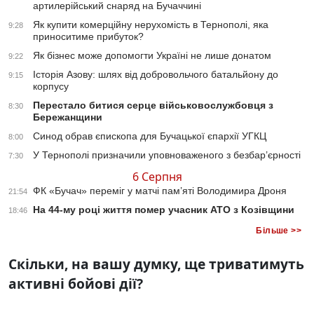
артилерійський снаряд на Бучаччині
Як купити комерційну нерухомість в Тернополі, яка
9:28
приноситиме прибуток?
Як бізнес може допомогти Україні не лише донатом
9:22
Історія Азову: шлях від добровольчого батальйону до
9:15
корпусу
Перестало битися серце військовослужбовця з
8:30
Бережанщини
Синод обрав єпископа для Бучацької єпархії УГКЦ
8:00
У Тернополі призначили уповноваженого з безбар’єрності
7:30
6 Серпня
ФК «Бучач» переміг у матчі пам’яті Володимира Дроня
21:54
На 44-му році життя помер учасник АТО з Козівщини
18:46
Більше >>
Скільки, на вашу думку, ще триватимуть
активні бойові дії?