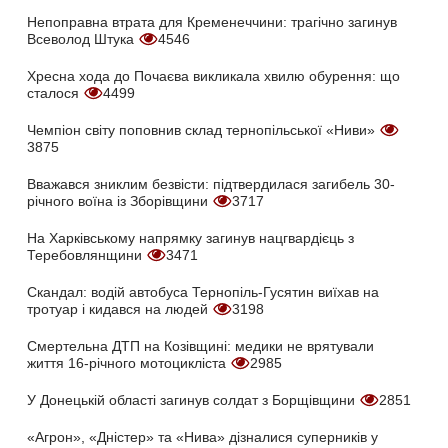
Непоправна втрата для Кременеччини: трагічно загинув
Всеволод Штука
4546
Хресна хода до Почаєва викликала хвилю обурення: що
сталося
4499
Чемпіон світу поповнив склад тернопільської «Ниви»
3875
Вважався зниклим безвісти: підтвердилася загибель 30-
річного воїна із Зборівщини
3717
На Харківському напрямку загинув нацгвардієць з
Теребовлянщини
3471
Скандал: водій автобуса Тернопіль-Гусятин виїхав на
тротуар і кидався на людей
3198
Смертельна ДТП на Козівщині: медики не врятували
життя 16-річного мотоцикліста
2985
У Донецькій області загинув солдат з Борщівщини
2851
«Агрон», «Дністер» та «Нива» дізналися суперників у