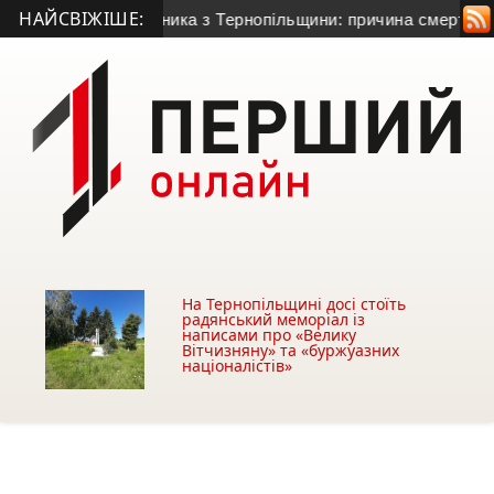
НАЙСВІЖІШЕ:
го гранатометника з Тернопільщини: причина смерті – гостра
На Тернопільщині досі стоїть
радянський меморіал із
написами про «Велику
Вітчизняну» та «буржуазних
націоналістів»