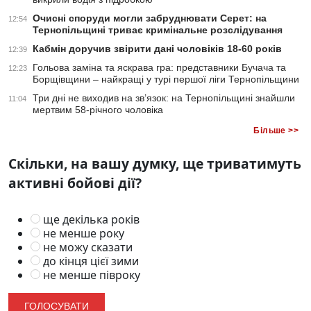
Очисні споруди могли забруднювати Серет: на
12:54
Тернопільщині триває кримінальне розслідування
Кабмін доручив звірити дані чоловіків 18-60 років
12:39
Гольова заміна та яскрава гра: представники Бучача та
12:23
Борщівщини – найкращі у турі першої ліги Тернопільщини
Три дні не виходив на зв’язок: на Тернопільщині знайшли
11:04
мертвим 58-річного чоловіка
Більше >>
Скільки, на вашу думку, ще триватимуть
активні бойові дії?
ще декілька років
не менше року
не можу сказати
до кінця цієї зими
не менше півроку