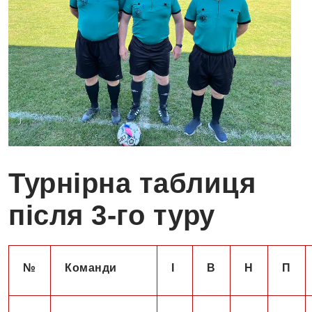
Турнірна таблиця
після 3-го туру
№
Команди
І
В
Н
П