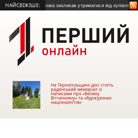
НАЙСВІЖІШЕ:
 Міський голова закликав утриматися від купівлі будівлі у Чо
На Тернопільщині досі стоїть
радянський меморіал із
написами про «Велику
Вітчизняну» та «буржуазних
націоналістів»