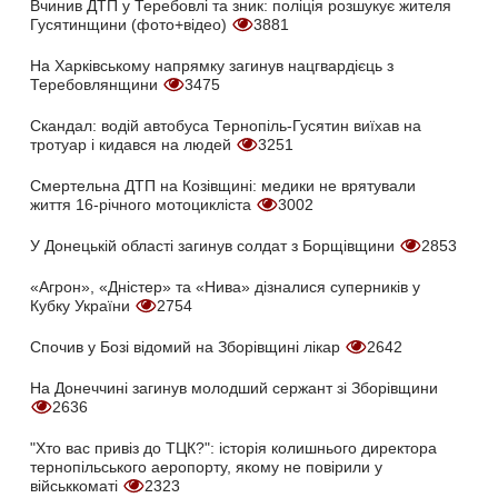
Вчинив ДТП у Теребовлі та зник: поліція розшукує жителя
Гусятинщини (фото+відео)
3881
На Харківському напрямку загинув нацгвардієць з
Теребовлянщини
3475
Скандал: водій автобуса Тернопіль-Гусятин виїхав на
тротуар і кидався на людей
3251
Смертельна ДТП на Козівщині: медики не врятували
життя 16-річного мотоцикліста
3002
У Донецькій області загинув солдат з Борщівщини
2853
«Агрон», «Дністер» та «Нива» дізналися суперників у
Кубку України
2754
Спочив у Бозі відомий на Зборівщині лікар
2642
На Донеччині загинув молодший сержант зі Зборівщини
2636
"Хто вас привіз до ТЦК?": історія колишнього директора
тернопільського аеропорту, якому не повірили у
військкоматі
2323