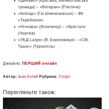
«Динамо» (Красівка, Великогаївська
громада) – «Ветеран» (Плотича)
«Кобзар» (Гаї Шевченківські) – ФК
«Теребовля»
«Нічлава» (Копичинці) – «Кристал»
(Чортків)
«УБД-Largo» (В. Березовиця) – «СМ-
Транс» (Тернопіль)
Джерело:
ПЕРШИЙ онлайн
Автор:
Іван Білий
Рубрика:
Спорт
Перегляньте також: