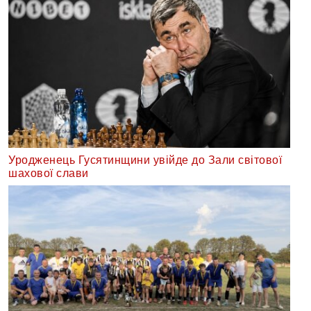
Уродженець Гусятинщини увійде до Зали світової
шахової слави