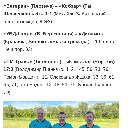
«Ветеран» (Плотича) – «Кобзар» (Гаї
Шевченківські) – 1:1
(Михайло Забитівський –
Ілля Іноземцев, 80+2)
«УБД-Largo» (В. Березовиця) – «Динамо»
(Красівка, Великогаївська громада) – 1:0
(Іван
Нечипор, 32).
«СМ-Транс» (Тернопіль) – «Кристал» (Чортків) –
17:0
(Володимир П’яничко, 4, 21, 45, 56, 73, 76,
Роман Бардокін, 11, Олександр Ждаха, 33, 39, 61,
65, 71, Ігор Бадло, 42, 48, 51, 79, Богдан Іванців,
79).