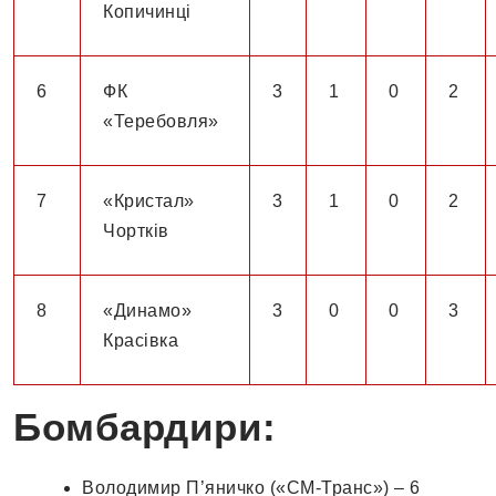
Копичинці
6
ФК
3
1
0
2
«Теребовля»
7
«Кристал»
3
1
0
2
Чортків
8
«Динамо»
3
0
0
3
Красівка
Бомбардири:
Володимир П’яничко («СМ-Транс») – 6