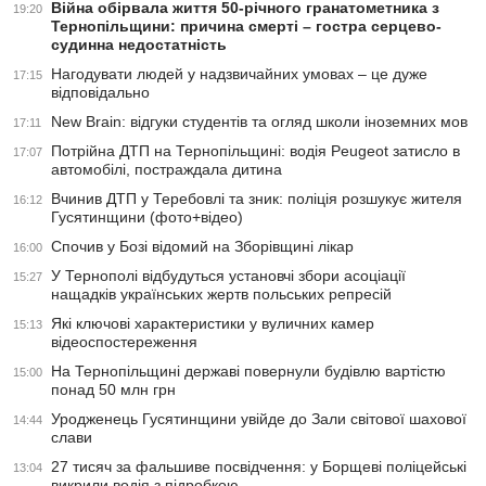
Війна обірвала життя 50-річного гранатометника з
19:20
Тернопільщини: причина смерті – гостра серцево-
судинна недостатність
Нагодувати людей у надзвичайних умовах – це дуже
17:15
відповідально
New Brain: відгуки студентів та огляд школи іноземних мов
17:11
Потрійна ДТП на Тернопільщині: водія Peugeot затисло в
17:07
автомобілі, постраждала дитина
Вчинив ДТП у Теребовлі та зник: поліція розшукує жителя
16:12
Гусятинщини (фото+відео)
Спочив у Бозі відомий на Зборівщині лікар
16:00
У Тернополі відбудуться установчі збори асоціації
15:27
нащадків українських жертв польських репресій
Які ключові характеристики у вуличних камер
15:13
відеоспостереження
На Тернопільщині державі повернули будівлю вартістю
15:00
понад 50 млн грн
Уродженець Гусятинщини увійде до Зали світової шахової
14:44
слави
27 тисяч за фальшиве посвідчення: у Борщеві поліцейські
13:04
викрили водія з підробкою