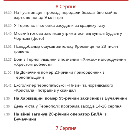
8 Серпня
На Гусятинщині громаді передали безхазяйне майно
16:30
вартістю понад 9 млн грн
У Тернополі чоловіка засудили за крадіжку газу
15:30
Міський голова закликав утриматися від купівлі будівлі у
14:40
Чорткові (фото)
Псевдобанкір ошукав жительку Кременця на 28 тисяч
13:01
гривень
Воїн з Тернопільщини з позивним «Хижак» нагороджений
12:27
«Хрестом доблесті»
На Донеччині помер 23-річний прикордонник з
11:00
Тернопільщини
Ексголкіпер тернопільської «Ниви» та чортківського
10:42
«Кристала» потрапив у скандал
На Харківщині помер 55-річний захисник із Бучаччини
9:30
День міста у Тернополі: програма заходів 14-16 серпня
8:30
На війні загинув 20-річний оператор БпЛА із
7:30
Бучаччини
7 Серпня