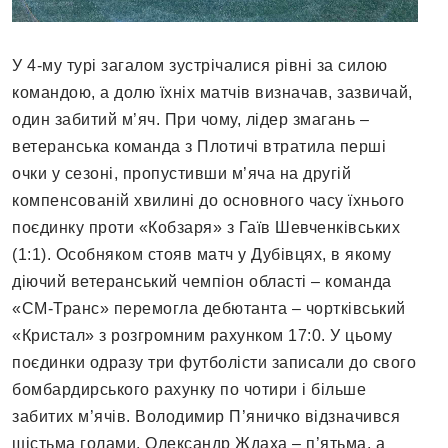
У 4-му турі загалом зустрічалися рівні за силою
командою, а долю їхніх матчів визначав, зазвичай,
один забитий м’яч. При чому, лідер змагань –
ветеранська команда з Плотичі втратила перші
очки у сезоні, пропустивши м’яча на другій
компенсованій хвилині до основного часу їхнього
поєдинку проти «Кобзаря» з Гаїв Шевченківських
(1:1). Особняком стояв матч у Дубівцях, в якому
діючий ветеранський чемпіон області – команда
«СМ-Транс» перемогла дебютанта – чортківський
«Кристал» з розгромним рахунком 17:0. У цьому
поєдинки одразу три футболісти записали до свого
бомбардирського рахунку по чотири і більше
забитих м’ячів. Володимир П’яничко відзначився
шістьма голами, Олександр Ждаха – п’ятьма, а