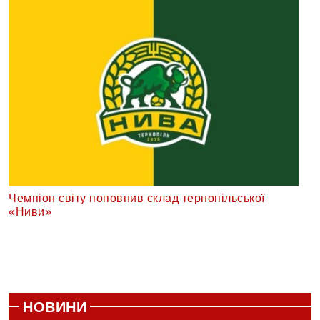
Чемпіон світу поповнив склад тернопільської
«Ниви»
НОВИНИ