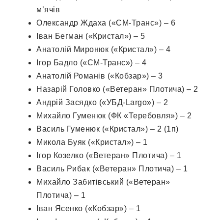
м’ячів
Олександр Ждаха («СМ-Транс») – 6
Іван Бегман («Кристал») – 5
Анатолій Миронюк («Кристал») – 4
Ігор Бадло («СМ-Транс») – 4
Анатолій Романів («Кобзар») – 3
Назарій Головко («Ветеран» Плотича) – 2
Андрій Засядко («УБД-Largo») – 2
Михайло Гуменюк (ФК «Теребовля») – 2
Василь Гуменюк («Кристал») – 2 (1п)
Микола Буяк («Кристал») – 1
Ігор Козелко («Ветеран» Плотича) – 1
Василь Рибак («Ветеран» Плотича) – 1
Михайло Забитівський («Ветеран»
Плотича) – 1
Іван Ясенко («Кобзар») – 1