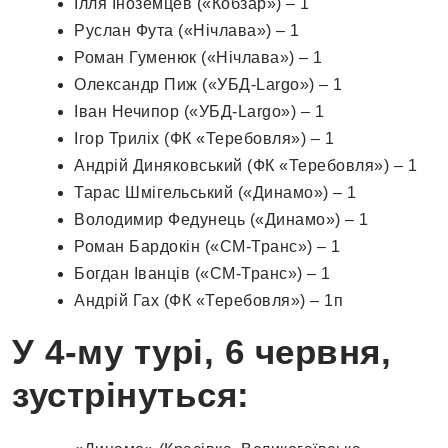
Ілля Іноземцев («Кобзар») – 1
Руслан Фута («Нічлава») – 1
Роман Гуменюк («Нічлава») – 1
Олександр Пиж («УБД-Largo») – 1
Іван Нечипор («УБД-Largo») – 1
Ігор Триліх (ФК «Теребовля») – 1
Андрій Диняковський (ФК «Теребовля») – 1
Тарас Шмігельський («Динамо») – 1
Володимир Федунець («Динамо») – 1
Роман Бардокін («СМ-Транс») – 1
Богдан Іванців («СМ-Транс») – 1
Андрій Гах (ФК «Теребовля») – 1п
У 4-му турі, 6 червня,
зустрінуться: