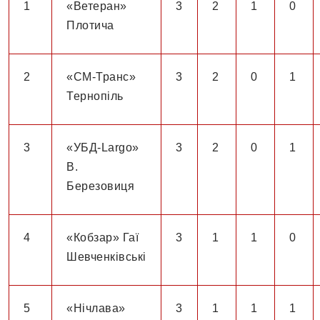
1
«Ветеран»
3
2
1
0
Плотича
2
«СМ-Транс»
3
2
0
1
Тернопіль
3
«УБД-Largo»
3
2
0
1
В.
Березовиця
4
«Кобзар» Гаї
3
1
1
0
Шевченківські
5
«Нічлава»
3
1
1
1