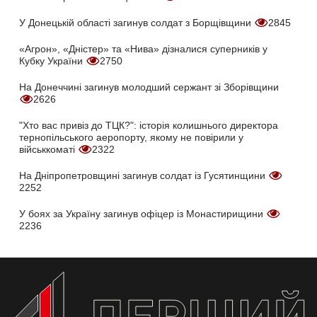
У Донецькій області загинув солдат з Борщівщини
2845
«Агрон», «Дністер» та «Нива» дізналися суперників у
Кубку України
2750
На Донеччині загинув молодший сержант зі Зборівщини
2626
"Хто вас привіз до ТЦК?": історія колишнього директора
тернопільського аеропорту, якому не повірили у
військкоматі
2322
На Дніпропетровщині загинув солдат із Гусятинщини
2252
У боях за Україну загинув офіцер із Монастирищини
2236