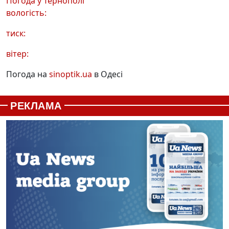
Погода у
Тернополі
вологість:
тиск:
вітер:
Погода на
sinoptik.ua
в Одесі
РЕКЛАМА