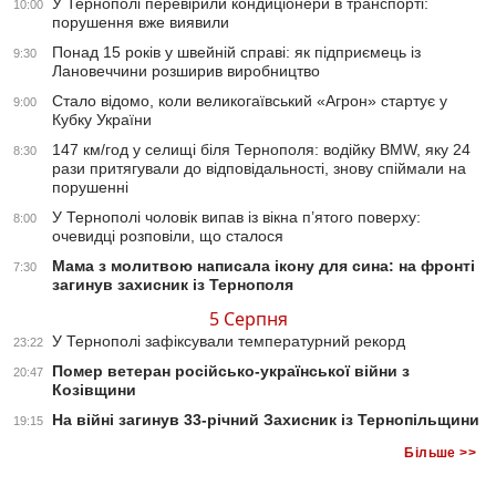
У Тернополі перевірили кондиціонери в транспорті:
10:00
порушення вже виявили
Понад 15 років у швейній справі: як підприємець із
9:30
Лановеччини розширив виробництво
Стало відомо, коли великогаївський «Агрон» стартує у
9:00
Кубку України
147 км/год у селищі біля Тернополя: водійку BMW, яку 24
8:30
рази притягували до відповідальності, знову спіймали на
порушенні
У Тернополі чоловік випав із вікна п’ятого поверху:
8:00
очевидці розповіли, що сталося
Мама з молитвою написала ікону для сина: на фронті
7:30
загинув захисник із Тернополя
5 Серпня
У Тернополі зафіксували температурний рекорд
23:22
Помер ветеран російсько-української війни з
20:47
Козівщини
На війні загинув 33-річний Захисник із Тернопільщини
19:15
Більше >>