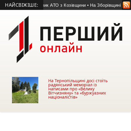
НАЙСВІЖІШЕ:
ття помер учасник АТО з Козівщини
• На Зборівщині безвісти
На Тернопільщині досі стоїть
радянський меморіал із
написами про «Велику
Вітчизняну» та «буржуазних
націоналістів»