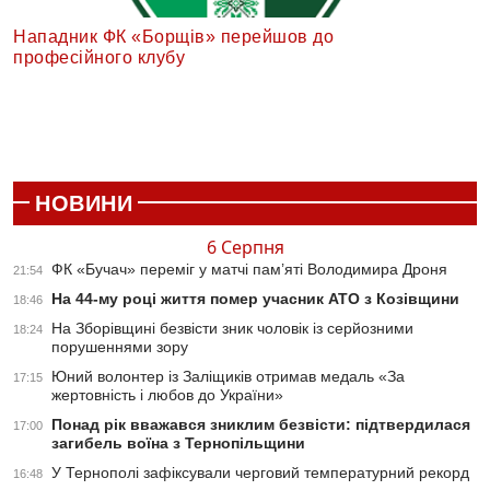
Нападник ФК «Борщів» перейшов до
професійного клубу
НОВИНИ
6 Серпня
ФК «Бучач» переміг у матчі пам’яті Володимира Дроня
21:54
На 44-му році життя помер учасник АТО з Козівщини
18:46
На Зборівщині безвісти зник чоловік із серйозними
18:24
порушеннями зору
Юний волонтер із Заліщиків отримав медаль «За
17:15
жертовність і любов до України»
Понад рік вважався зниклим безвісти: підтвердилася
17:00
загибель воїна з Тернопільщини
У Тернополі зафіксували черговий температурний рекорд
16:48