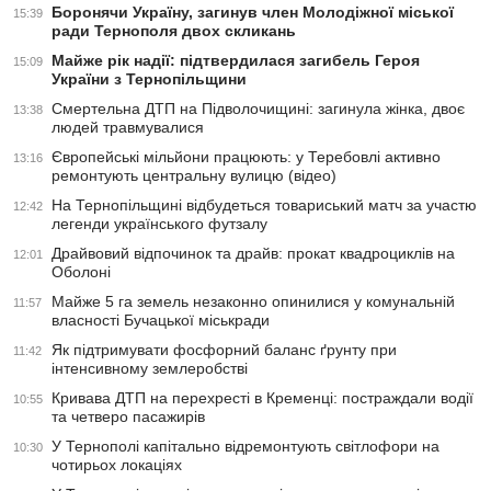
Боронячи Україну, загинув член Молодіжної міської
15:39
ради Тернополя двох скликань
Майже рік надії: підтвердилася загибель Героя
15:09
України з Тернопільщини
Смертельна ДТП на Підволочищині: загинула жінка, двоє
13:38
людей травмувалися
Європейські мільйони працюють: у Теребовлі активно
13:16
ремонтують центральну вулицю (відео)
На Тернопільщині відбудеться товариський матч за участю
12:42
легенди українського футзалу
Драйвовий відпочинок та драйв: прокат квадроциклів на
12:01
Оболоні
Майже 5 га земель незаконно опинилися у комунальній
11:57
власності Бучацької міськради
Як підтримувати фосфорний баланс ґрунту при
11:42
інтенсивному землеробстві
Кривава ДТП на перехресті в Кременці: постраждали водії
10:55
та четверо пасажирів
У Тернополі капітально відремонтують світлофори на
10:30
чотирьох локаціях