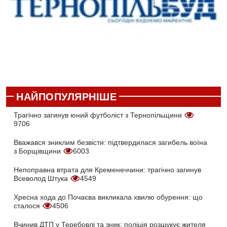
НАЙПОПУЛЯРНІШЕ
Трагічно загинув юний футболіст з Тернопільщини
9706
Вважався зниклим безвісти: підтвердилася загибель воїна
з Борщівщини
6003
Непоправна втрата для Кременеччини: трагічно загинув
Всеволод Штука
4549
Хресна хода до Почаєва викликала хвилю обурення: що
сталося
4506
Вчинив ДТП у Теребовлі та зник: поліція розшукує жителя