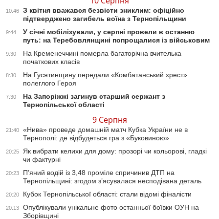
10 Серпня
З квітня вважався безвісти зниклим: офіційно
10:46
підтверджено загибель воїна з Тернопільщини
У січні мобілізували, у серпні провели в останню
9:44
путь: на Теребовлянщині попрощалися із військовим
На Кременеччині померла багаторічна вчителька
9:30
початкових класів
На Гусятинщину передали «Комбатанський хрест»
8:30
полеглого Героя
На Запоріжжі загинув старший сержант з
7:30
Тернопільської області
9 Серпня
«Нива» проведе домашній матч Кубка України не в
21:40
Тернополі: де відбудеться гра з «Буковиною»
Як вибрати келихи для дому: прозорі чи кольорові, гладкі
20:25
чи фактурні
П’яний водій із 3,48 проміле спричинив ДТП на
20:23
Тернопільщині: згодом з’ясувалася несподівана деталь
Кубок Тернопільської області: стали відомі фіналісти
20:20
Опублікували унікальне фото останньої боївки ОУН на
20:13
Зборівщині