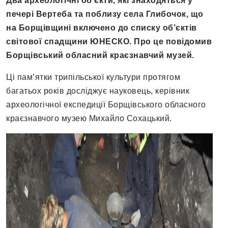
Два археологічні об’єкти, які знаходяться у
печері Вертеба та поблизу села Глибочок, що
на Борщівщині включено до списку об’єктів
світової спадщини ЮНЕСКО. Про це повідомив
Борщівський обласний краєзнавчий музей.
Ці пам’ятки трипільської культури протягом
багатьох років досліджує науковець, керівник
археологічної експедиції Борщівського обласного
краєзнавчого музею Михайло Сохацький.