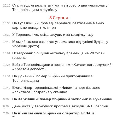
Стали відомі результати матчів ігрового дня чемпіонату
20:10
Тернопільщини з футболу
8 Серпня
На Гусятинщині громаді передали безхазяйне майно
16:30
вартістю понад 9 млн грн
У Тернополі чоловіка засудили за крадіжку газу
15:30
Міський голова закликав утриматися від купівлі будівлі у
14:40
Чорткові (фото)
Псевдобанкір ошукав жительку Кременця на 28 тисяч
13:01
гривень
Воїн з Тернопільщини з позивним «Хижак» нагороджений
12:27
«Хрестом доблесті»
На Донеччині помер 23-річний прикордонник з
11:00
Тернопільщини
Ексголкіпер тернопільської «Ниви» та чортківського
10:42
«Кристала» потрапив у скандал
На Харківщині помер 55-річний захисник із Бучаччини
9:30
День міста у Тернополі: програма заходів 14-16 серпня
8:30
На війні загинув 20-річний оператор БпЛА із
7:30