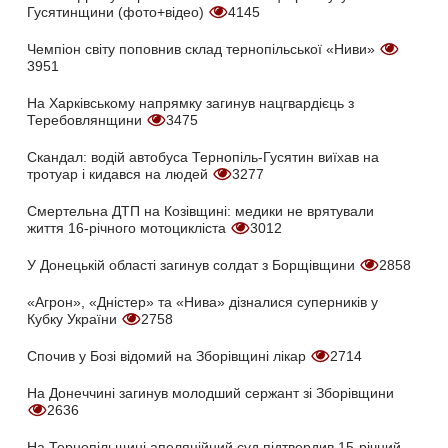
Гусятинщини (фото+відео)
4145
Чемпіон світу поповнив склад тернопільської «Ниви»
3951
На Харківському напрямку загинув нацгвардієць з
Теребовлянщини
3475
Скандал: водій автобуса Тернопіль-Гусятин виїхав на
тротуар і кидався на людей
3277
Смертельна ДТП на Козівщині: медики не врятували
життя 16-річного мотоцикліста
3012
У Донецькій області загинув солдат з Борщівщини
2858
«Агрон», «Дністер» та «Нива» дізналися суперників у
Кубку України
2758
Спочив у Бозі відомий на Зборівщині лікар
2714
На Донеччині загинув молодший сержант зі Зборівщини
2636
На Тернопільщині апеляційний суд підтвердив 15-річний