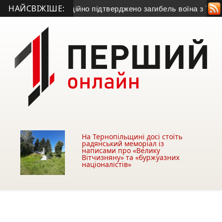
НАЙСВІЖІШЕ:
м: офіційно підтверджено загибель воїна з Тернопільщини
• У
На Тернопільщині досі стоїть
радянський меморіал із
написами про «Велику
Вітчизняну» та «буржуазних
націоналістів»