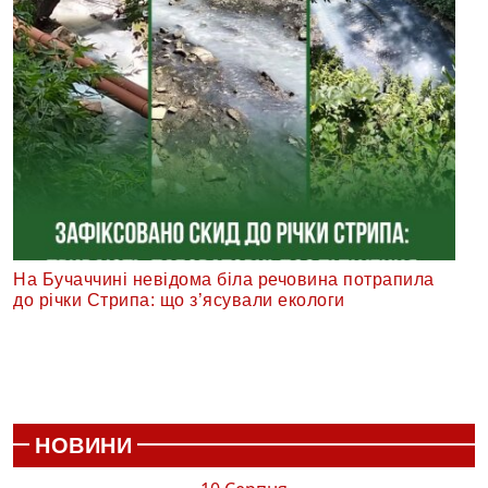
На Бучаччині невідома біла речовина потрапила
до річки Стрипа: що з’ясували екологи
НОВИНИ