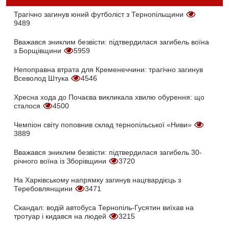
Трагічно загинув юний футболіст з Тернопільщини
9489
Вважався зниклим безвісти: підтвердилася загибель воїна
з Борщівщини
5959
Непоправна втрата для Кременеччини: трагічно загинув
Всеволод Штука
4546
Хресна хода до Почаєва викликала хвилю обурення: що
сталося
4500
Чемпіон світу поповнив склад тернопільської «Ниви»
3889
Вважався зниклим безвісти: підтвердилася загибель 30-
річного воїна із Зборівщини
3720
На Харківському напрямку загинув нацгвардієць з
Теребовлянщини
3471
Скандал: водій автобуса Тернопіль-Гусятин виїхав на
тротуар і кидався на людей
3215