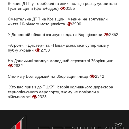
Вчинив ДТП у Теребовлі та зник: поліція розшукує жителя
Гусятинщини (фото+відео)
3155
Смертельна ДТП на Козівщині: медики не врятували
життя 16-річного мотоцикліста
2990
У Донецькій області загинув солдат з Борщівщини
2852
«Агрон», «Дністер» та «Нива» дізналися суперників у
Кубку України
2753
На Донеччині загинув молодший сержант зі Зборівщини
2632
Спочив у Бозі відомий на Зборівщині лікар
2342
"Хто вас привіз до ТЦК?": історія колишнього директора
тернопільського аеропорту, якому не повірили у
військкоматі
2323