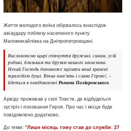
Життя молодого воїна обірвалось внаслідок
авіаудару поблизу населеного пункту
Маломихайлівка на Дніпропетровщині.
Висловлюємо щирі співчуття дружині, синам, усій
родині, близьким та друзям нашого захисника.
Нехай Господь допоможе зцілити ваші зранені
трагедією душі. Вічна пам’ять і слава Герою!, –
йдеться в повідомленні
Романа Полікровського
.
Арвідс проживав у селі Товсте, де відбудеться
зустріч і поховання Героя. Про час і місце буде
повідомлено додатково.
До теми:
“Лише місяць тому став до служби: 27