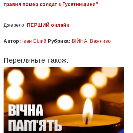
травня помер солдат з Гусятинщини”
Джерело:
ПЕРШИЙ онлайн
Автор:
Іван Білий
Рубрика:
ВІЙНА
,
Важливо
Перегляньте також: