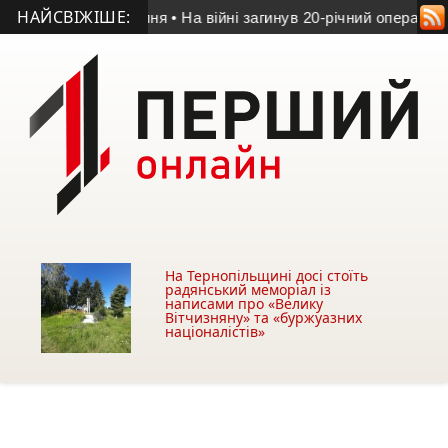
НАЙСВІЖІШЕ:
дів 14-16 серпня
• На війні загинув 20-річний оператор БпЛА 
На Тернопільщині досі стоїть
радянський меморіал із
написами про «Велику
Вітчизняну» та «буржуазних
націоналістів»