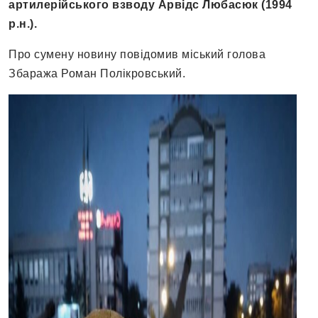
артилерійського взводу Арвідс Любасюк (1994
р.н.).
Про сумену новину повідомив міський голова
Збаража Роман Полікровський.