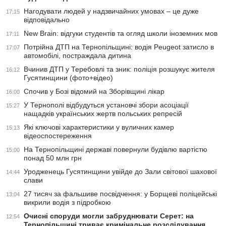
Нагодувати людей у надзвичайних умовах – це дуже
17:15
відповідально
New Brain: відгуки студентів та огляд школи іноземних мов
17:11
Потрійна ДТП на Тернопільщині: водія Peugeot затисло в
17:07
автомобілі, постраждала дитина
Вчинив ДТП у Теребовлі та зник: поліція розшукує жителя
16:12
Гусятинщини (фото+відео)
Спочив у Бозі відомий на Зборівщині лікар
16:00
У Тернополі відбудуться установчі збори асоціації
15:27
нащадків українських жертв польських репресій
Які ключові характеристики у вуличних камер
15:13
відеоспостереження
На Тернопільщині державі повернули будівлю вартістю
15:00
понад 50 млн грн
Уродженець Гусятинщини увійде до Зали світової шахової
14:44
слави
27 тисяч за фальшиве посвідчення: у Борщеві поліцейські
13:04
викрили водія з підробкою
Очисні споруди могли забруднювати Серет: на
12:54
Тернопільщині триває кримінальне розслідування