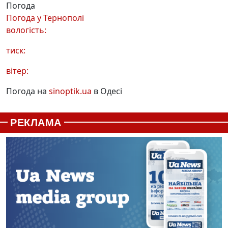
Погода
Погода у
Тернополі
вологість:
тиск:
вітер:
Погода на
sinoptik.ua
в Одесі
РЕКЛАМА