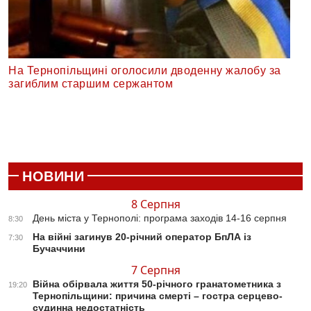
На Тернопільщині оголосили дводенну жалобу за
загиблим старшим сержантом
НОВИНИ
8 Серпня
День міста у Тернополі: програма заходів 14-16 серпня
8:30
На війні загинув 20-річний оператор БпЛА із
7:30
Бучаччини
7 Серпня
Війна обірвала життя 50-річного гранатометника з
19:20
Тернопільщини: причина смерті – гостра серцево-
судинна недостатність