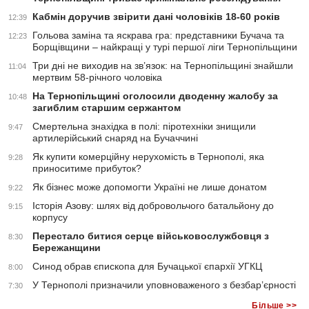
Кабмін доручив звірити дані чоловіків 18-60 років
12:39
Гольова заміна та яскрава гра: представники Бучача та
12:23
Борщівщини – найкращі у турі першої ліги Тернопільщини
Три дні не виходив на зв’язок: на Тернопільщині знайшли
11:04
мертвим 58-річного чоловіка
На Тернопільщині оголосили дводенну жалобу за
10:48
загиблим старшим сержантом
Смертельна знахідка в полі: піротехніки знищили
9:47
артилерійський снаряд на Бучаччині
Як купити комерційну нерухомість в Тернополі, яка
9:28
приноситиме прибуток?
Як бізнес може допомогти Україні не лише донатом
9:22
Історія Азову: шлях від добровольчого батальйону до
9:15
корпусу
Перестало битися серце військовослужбовця з
8:30
Бережанщини
Синод обрав єпископа для Бучацької єпархії УГКЦ
8:00
У Тернополі призначили уповноваженого з безбар’єрності
7:30
Більше >>