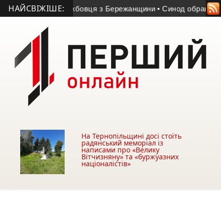
НАЙСВІЖІШЕ:
військовослужбовця з Бережанщини
• Синод обрав єпископа 
На Тернопільщині досі стоїть
радянський меморіал із
написами про «Велику
Вітчизняну» та «буржуазних
націоналістів»