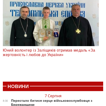
Юний волонтер із Заліщиків отримав медаль «За
жертовність і любов до України»
НОВИНИ
7 Серпня
Перестало битися серце військовослужбовця з
8:30
Бережанщини