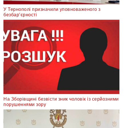
У Тернополі призначили уповноваженого з
безбар’єрності
На Зборівщині безвісти зник чоловік із серйозними
порушеннями зору