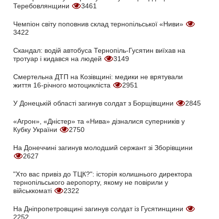
Теребовлянщини
3461
Чемпіон світу поповнив склад тернопільської «Ниви»
3422
Скандал: водій автобуса Тернопіль-Гусятин виїхав на
тротуар і кидався на людей
3149
Смертельна ДТП на Козівщині: медики не врятували
життя 16-річного мотоцикліста
2951
У Донецькій області загинув солдат з Борщівщини
2845
«Агрон», «Дністер» та «Нива» дізналися суперників у
Кубку України
2750
На Донеччині загинув молодший сержант зі Зборівщини
2627
"Хто вас привіз до ТЦК?": історія колишнього директора
тернопільського аеропорту, якому не повірили у
військкоматі
2322
На Дніпропетровщині загинув солдат із Гусятинщини
2252