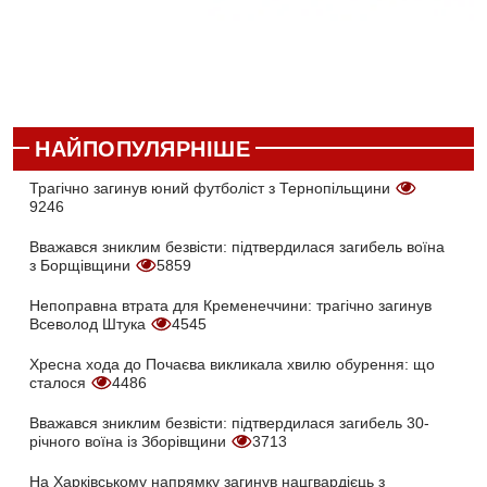
НАЙПОПУЛЯРНІШЕ
Трагічно загинув юний футболіст з Тернопільщини
9246
Вважався зниклим безвісти: підтвердилася загибель воїна
з Борщівщини
5859
Непоправна втрата для Кременеччини: трагічно загинув
Всеволод Штука
4545
Хресна хода до Почаєва викликала хвилю обурення: що
сталося
4486
Вважався зниклим безвісти: підтвердилася загибель 30-
річного воїна із Зборівщини
3713
На Харківському напрямку загинув нацгвардієць з