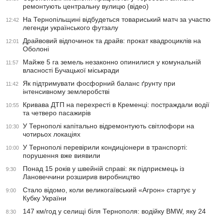
ремонтують центральну вулицю (відео)
На Тернопільщині відбудеться товариський матч за участю
12:42
легенди українського футзалу
Драйвовий відпочинок та драйв: прокат квадроциклів на
12:01
Оболоні
Майже 5 га земель незаконно опинилися у комунальній
11:57
власності Бучацької міськради
Як підтримувати фосфорний баланс ґрунту при
11:42
інтенсивному землеробстві
Кривава ДТП на перехресті в Кременці: постраждали водії
10:55
та четверо пасажирів
У Тернополі капітально відремонтують світлофори на
10:30
чотирьох локаціях
У Тернополі перевірили кондиціонери в транспорті:
10:00
порушення вже виявили
Понад 15 років у швейній справі: як підприємець із
9:30
Лановеччини розширив виробництво
Стало відомо, коли великогаївський «Агрон» стартує у
9:00
Кубку України
147 км/год у селищі біля Тернополя: водійку BMW, яку 24
8:30