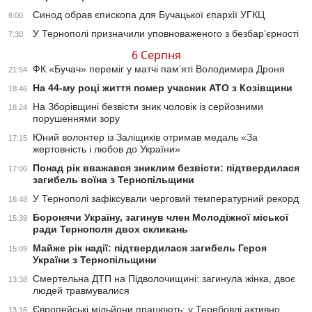
Синод обрав єпископа для Бучацької єпархії УГКЦ
8:00
У Тернополі призначили уповноваженого з безбар’єрності
7:30
6 Серпня
ФК «Бучач» переміг у матчі пам’яті Володимира Дроня
21:54
На 44-му році життя помер учасник АТО з Козівщини
18:46
На Зборівщині безвісти зник чоловік із серйозними
18:24
порушеннями зору
Юний волонтер із Заліщиків отримав медаль «За
17:15
жертовність і любов до України»
Понад рік вважався зниклим безвісти: підтвердилася
17:00
загибель воїна з Тернопільщини
У Тернополі зафіксували черговий температурний рекорд
16:48
Боронячи Україну, загинув член Молодіжної міської
15:39
ради Тернополя двох скликань
Майже рік надії: підтвердилася загибель Героя
15:09
України з Тернопільщини
Смертельна ДТП на Підволочищині: загинула жінка, двоє
13:38
людей травмувалися
Європейські мільйони працюють: у Теребовлі активно
13:16