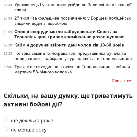
Уродженець Гусятинщини увійде до Зали світової шахової
14:44
слави
27 тисяч за фальшиве посвідчення: у Борщеві поліцейські
13:04
викрили водія з підробкою
Очисні споруди могли забруднювати Серет: на
12:54
Тернопільщині триває кримінальне розслідування
Кабмін доручив звірити дані чоловіків 18-60 років
12:39
Гольова заміна та яскрава гра: представники Бучача та
12:23
Борщівщини – найкращі у турі першої ліги Тернопільщини
Три дні не виходив на зв’язок: на Тернопільщині знайшли
11:04
мертвим 58-річного чоловіка
Більше >>
Скільки, на вашу думку, ще триватимуть
активні бойові дії?
ще декілька років
не менше року