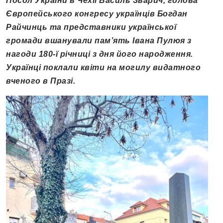
Посол України в Чехії Василь Зварич, голова
Європейського конгресу українців Богдан
Райчинць та представники української
громади вшанували пам’ять Івана Пулюя з
нагоди 180-ї річниці з дня його народження.
Українці поклали квіти на могилу видатного
вченого в Празі.