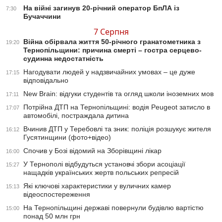
На війні загинув 20-річний оператор БпЛА із
7:30
Бучаччини
7 Серпня
Війна обірвала життя 50-річного гранатометника з
19:20
Тернопільщини: причина смерті – гостра серцево-
судинна недостатність
Нагодувати людей у надзвичайних умовах – це дуже
17:15
відповідально
New Brain: відгуки студентів та огляд школи іноземних мов
17:11
Потрійна ДТП на Тернопільщині: водія Peugeot затисло в
17:07
автомобілі, постраждала дитина
Вчинив ДТП у Теребовлі та зник: поліція розшукує жителя
16:12
Гусятинщини (фото+відео)
Спочив у Бозі відомий на Зборівщині лікар
16:00
У Тернополі відбудуться установчі збори асоціації
15:27
нащадків українських жертв польських репресій
Які ключові характеристики у вуличних камер
15:13
відеоспостереження
На Тернопільщині державі повернули будівлю вартістю
15:00
понад 50 млн грн