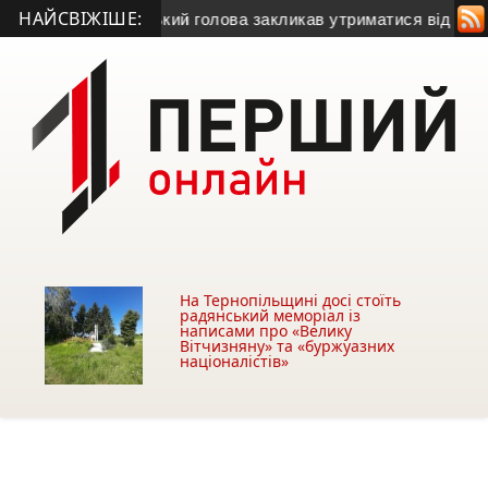
НАЙСВІЖІШЕ:
у газу
• Міський голова закликав утриматися від купівлі будів
На Тернопільщині досі стоїть
радянський меморіал із
написами про «Велику
Вітчизняну» та «буржуазних
націоналістів»