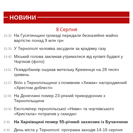
НОВИНИ
8 Серпня
На Гусятинщині громаді передали безхазяйне майно
16:30
вартістю понад 9 млн грн
У Тернополі чоловіка засудили за крадіжку газу
15:30
Міський голова закликав утриматися від купівлі будівлі у
14:40
Чорткові (фото)
Псевдобанкір ошукав жительку Кременця на 28 тисяч
13:01
гривень
Воїн з Тернопільщини з позивним «Хижак» нагороджений
12:27
«Хрестом доблесті»
На Донеччині помер 23-річний прикордонник з
11:00
Тернопільщини
Ексголкіпер тернопільської «Ниви» та чортківського
10:42
«Кристала» потрапив у скандал
На Харківщині помер 55-річний захисник із Бучаччини
9:30
День міста у Тернополі: програма заходів 14-16 серпня
8:30