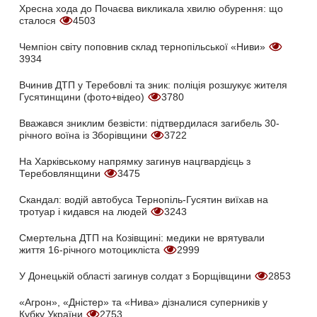
Хресна хода до Почаєва викликала хвилю обурення: що
сталося
4503
Чемпіон світу поповнив склад тернопільської «Ниви»
3934
Вчинив ДТП у Теребовлі та зник: поліція розшукує жителя
Гусятинщини (фото+відео)
3780
Вважався зниклим безвісти: підтвердилася загибель 30-
річного воїна із Зборівщини
3722
На Харківському напрямку загинув нацгвардієць з
Теребовлянщини
3475
Скандал: водій автобуса Тернопіль-Гусятин виїхав на
тротуар і кидався на людей
3243
Смертельна ДТП на Козівщині: медики не врятували
життя 16-річного мотоцикліста
2999
У Донецькій області загинув солдат з Борщівщини
2853
«Агрон», «Дністер» та «Нива» дізналися суперників у
Кубку України
2753