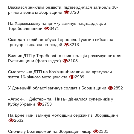
Вважався зниклим безвісти: підтвердилася загибель 30-
річного воїна із Зборівщини
3720
На Харківському напрямку загинув нацгвардієць з
Теребовлянщини
3471
Скандал: водій автобуса Тернопіль-Гусятин виїхав на
тротуар і кидався на людей
3213
Вчинив ДТП у Теребовлі та зник: поліція розшукує жителя
Гусятинщини (фото+відео)
3108
Смертельна ДТП на Козівщині: медики не врятували
життя 16-річного мотоцикліста
2989
У Донецькій області загинув солдат з Борщівщини
2852
«Агрон», «Дністер» та «Нива» дізналися суперників у
Кубку України
2753
На Донеччині загинув молодший сержант зі Зборівщини
2632
Спочив у Бозі відомий на Зборівщині лікар
2331