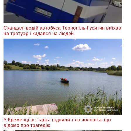
Скандал: водій автобуса Тернопіль-Гусятин виїхав
на тротуар і кидався на людей
У Кременці зі ставка підняли тіло чоловіка: що
відомо про трагедію