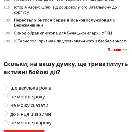
Історія Азову: шлях від добровольчого батальйону до
9:15
корпусу
Перестало битися серце військовослужбовця з
8:30
Бережанщини
Синод обрав єпископа для Бучацької єпархії УГКЦ
8:00
У Тернополі призначили уповноваженого з безбар’єрності
7:30
Більше >>
Скільки, на вашу думку, ще триватимуть
активні бойові дії?
ще декілька років
не менше року
не можу сказати
до кінця цієї зими
не менше півроку