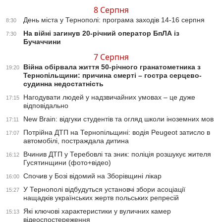
8 Серпня
День міста у Тернополі: програма заходів 14-16 серпня
8:30
На війні загинув 20-річний оператор БпЛА із
7:30
Бучаччини
7 Серпня
Війна обірвала життя 50-річного гранатометника з
19:20
Тернопільщини: причина смерті – гостра серцево-
судинна недостатність
Нагодувати людей у надзвичайних умовах – це дуже
17:15
відповідально
New Brain: відгуки студентів та огляд школи іноземних мов
17:11
Потрійна ДТП на Тернопільщині: водія Peugeot затисло в
17:07
автомобілі, постраждала дитина
Вчинив ДТП у Теребовлі та зник: поліція розшукує жителя
16:12
Гусятинщини (фото+відео)
Спочив у Бозі відомий на Зборівщині лікар
16:00
У Тернополі відбудуться установчі збори асоціації
15:27
нащадків українських жертв польських репресій
Які ключові характеристики у вуличних камер
15:13
відеоспостереження