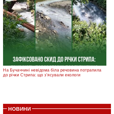
На Бучаччині невідома біла речовина потрапила
до річки Стрипа: що з’ясували екологи
НОВИНИ