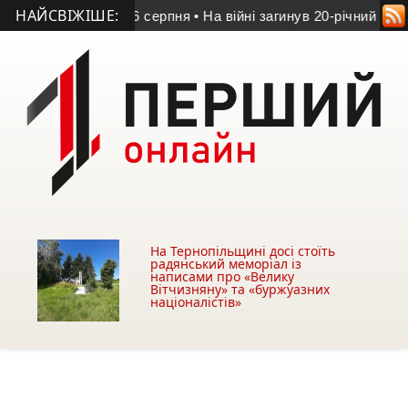
НАЙСВІЖІШЕ:
ма заходів 14-16 серпня
• На війні загинув 20-річний операто
На Тернопільщині досі стоїть
радянський меморіал із
написами про «Велику
Вітчизняну» та «буржуазних
націоналістів»