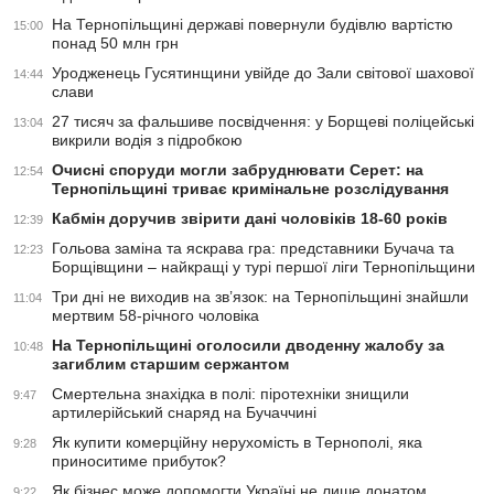
На Тернопільщині державі повернули будівлю вартістю
15:00
понад 50 млн грн
Уродженець Гусятинщини увійде до Зали світової шахової
14:44
слави
27 тисяч за фальшиве посвідчення: у Борщеві поліцейські
13:04
викрили водія з підробкою
Очисні споруди могли забруднювати Серет: на
12:54
Тернопільщині триває кримінальне розслідування
Кабмін доручив звірити дані чоловіків 18-60 років
12:39
Гольова заміна та яскрава гра: представники Бучача та
12:23
Борщівщини – найкращі у турі першої ліги Тернопільщини
Три дні не виходив на зв’язок: на Тернопільщині знайшли
11:04
мертвим 58-річного чоловіка
На Тернопільщині оголосили дводенну жалобу за
10:48
загиблим старшим сержантом
Смертельна знахідка в полі: піротехніки знищили
9:47
артилерійський снаряд на Бучаччині
Як купити комерційну нерухомість в Тернополі, яка
9:28
приноситиме прибуток?
Як бізнес може допомогти Україні не лише донатом
9:22