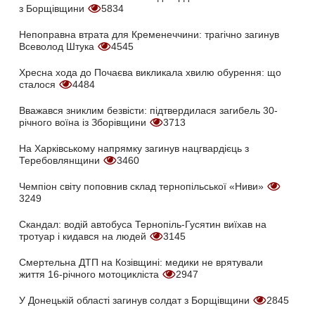
з Борщівщини
5834
Непоправна втрата для Кременеччини: трагічно загинув
Всеволод Штука
4545
Хресна хода до Почаєва викликала хвилю обурення: що
сталося
4484
Вважався зниклим безвісти: підтвердилася загибель 30-
річного воїна із Зборівщини
3713
На Харківському напрямку загинув нацгвардієць з
Теребовлянщини
3460
Чемпіон світу поповнив склад тернопільської «Ниви»
3249
Скандал: водій автобуса Тернопіль-Гусятин виїхав на
тротуар і кидався на людей
3145
Смертельна ДТП на Козівщині: медики не врятували
життя 16-річного мотоцикліста
2947
У Донецькій області загинув солдат з Борщівщини
2845