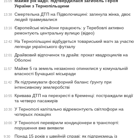
Майже рік надії: підтвердилася загибель Героя
15:09
України з Тернопільщини
Смертельна ДТП на Підволочищині: загинула жінка, двоє
13:38
людей травмувалися
Європейські мільйони працюють: у Теребовлі активно
13:16
ремонтують центральну вулицю (відео)
На Тернопільщині відбудеться товариський матч за участю
12:42
легенди українського футзалу
Драйвовий відпочинок та драйв: прокат квадроциклів на
12:01
Оболоні
Майже 5 га земель незаконно опинилися у комунальній
11:57
власності Бучацької міськради
Як підтримувати фосфорний баланс ґрунту при
11:42
інтенсивному землеробстві
Кривава ДТП на перехресті в Кременці: постраждали водії
10:55
та четверо пасажирів
У Тернополі капітально відремонтують світлофори на
10:30
чотирьох локаціях
У Тернополі перевірили кондиціонери в транспорті:
10:00
порушення вже виявили
Понад 15 років у швейній справі: як підприємець із
9:30