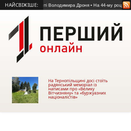
НАЙСВІЖІШЕ:
 у матчі пам’яті Володимира Дроня
• На 44-му році життя по
На Тернопільщині досі стоїть
радянський меморіал із
написами про «Велику
Вітчизняну» та «буржуазних
націоналістів»