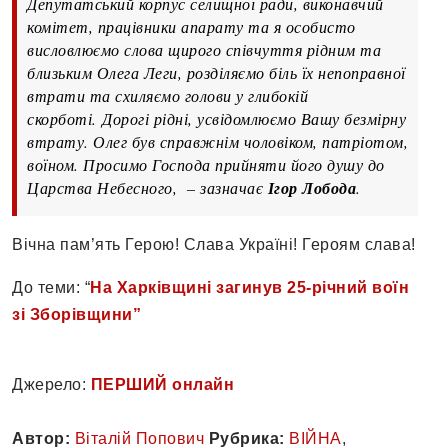
Депутатський корпус селищної ради, виконавчий
комітет, працівники апарату та я особисто
висловлюємо слова щирого співчуття рідним та
близьким Олега Леги, розділяємо біль їх непоправної
втрати та схиляємо голови у глибокій
скорботі. Дорогі рідні, усвідомлюємо Вашу безмірну
втрату. Олег був справжнім чоловіком, патріотом,
воїном. Просимо Господа прийняти його душу до
Царства Небесного, – зазначає
Ігор Лобода
.
Вічна пам’ять Герою! Слава Україні! Героям слава!
До теми: “
На Харківщині загинув 25-річний воїн
зі Зборівщини”
Джерело:
ПЕРШИЙ онлайн
Автор:
Віталій Попович
Рубрика:
ВІЙНА
,