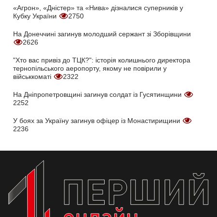
«Агрон», «Дністер» та «Нива» дізналися суперників у
Кубку України
2750
На Донеччині загинув молодший сержант зі Зборівщини
2626
"Хто вас привіз до ТЦК?": історія колишнього директора
тернопільського аеропорту, якому не повірили у
військкоматі
2322
На Дніпропетровщині загинув солдат із Гусятинщини
2252
У боях за Україну загинув офіцер із Монастирищини
2236