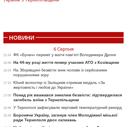
НОВИНИ
6 Серпня
ФК «Бучач» переміг у матчі пам’яті Володимира Дроня
21:54
На 44-му році життя помер учасник АТО з Козівщини
18:46
На Зборівщині безвісти зник чоловік із серйозними
18:24
порушеннями зору
Юний волонтер із Заліщиків отримав медаль «За
17:15
жертовність і любов до України»
Понад рік вважався зниклим безвісти: підтвердилася
17:00
загибель воїна з Тернопільщини
У Тернополі зафіксували черговий температурний рекорд
16:48
Боронячи Україну, загинув член Молодіжної міської
15:39
ради Тернополя двох скликань