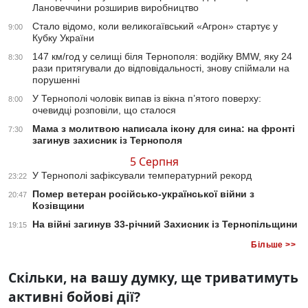
Лановеччини розширив виробництво
Стало відомо, коли великогаївський «Агрон» стартує у
9:00
Кубку України
147 км/год у селищі біля Тернополя: водійку BMW, яку 24
8:30
рази притягували до відповідальності, знову спіймали на
порушенні
У Тернополі чоловік випав із вікна п’ятого поверху:
8:00
очевидці розповіли, що сталося
Мама з молитвою написала ікону для сина: на фронті
7:30
загинув захисник із Тернополя
5 Серпня
У Тернополі зафіксували температурний рекорд
23:22
Помер ветеран російсько-української війни з
20:47
Козівщини
На війні загинув 33-річний Захисник із Тернопільщини
19:15
Більше >>
Скільки, на вашу думку, ще триватимуть
активні бойові дії?