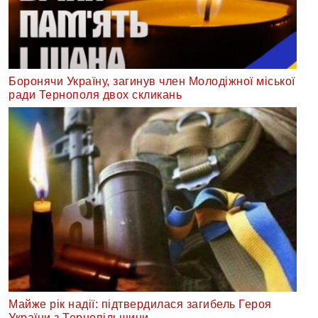
Боронячи Україну, загинув член Молодіжної міської
ради Тернополя двох скликань
Майже рік надії: підтвердилася загибель Героя
України з Тернопільщини