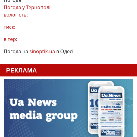
Погода
Погода у
Тернополі
вологість:
тиск:
вітер:
Погода на
sinoptik.ua
в Одесі
РЕКЛАМА