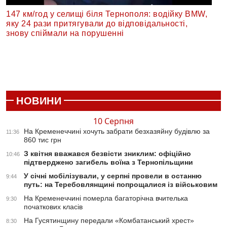
147 км/год у селищі біля Тернополя: водійку BMW,
яку 24 рази притягували до відповідальності,
знову спіймали на порушенні
НОВИНИ
10 Серпня
На Кременеччині хочуть забрати безхазяйну будівлю за
11:36
860 тис грн
З квітня вважався безвісти зниклим: офіційно
10:46
підтверджено загибель воїна з Тернопільщини
У січні мобілізували, у серпні провели в останню
9:44
путь: на Теребовлянщині попрощалися із військовим
На Кременеччині померла багаторічна вчителька
9:30
початкових класів
На Гусятинщину передали «Комбатанський хрест»
8:30