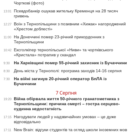
Чорткові (фото)
Псевдобанкір ошукав жительку Кременця на 28 тисяч
13:01
гривень
Воїн з Тернопільщини з позивним «Хижак» нагороджений
12:27
«Хрестом доблесті»
На Донеччині помер 23-річний прикордонник з
11:00
Тернопільщини
Ексголкіпер тернопільської «Ниви» та чортківського
10:42
«Кристала» потрапив у скандал
На Харківщині помер 55-річний захисник із Бучаччини
9:30
День міста у Тернополі: програма заходів 14-16 серпня
8:30
На війні загинув 20-річний оператор БпЛА із
7:30
Бучаччини
7 Серпня
Війна обірвала життя 50-річного гранатометника з
19:20
Тернопільщини: причина смерті – гостра серцево-
судинна недостатність
Нагодувати людей у надзвичайних умовах – це дуже
17:15
відповідально
New Brain: відгуки студентів та огляд школи іноземних мов
17:11