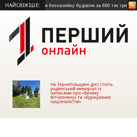
НАЙСВІЖІШЕ:
хочуть забрати безхазяйну будівлю за 860 тис грн
• З квітн
На Тернопільщині досі стоїть
радянський меморіал із
написами про «Велику
Вітчизняну» та «буржуазних
націоналістів»