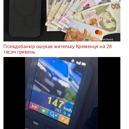
Псевдобанкір ошукав жительку Кременця на 28
тисяч гривень