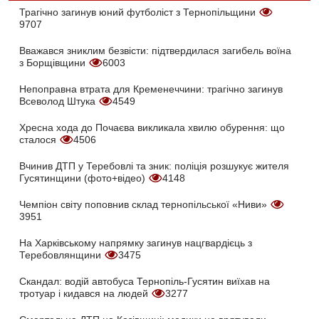
Трагічно загинув юний футболіст з Тернопільщини
9707
Вважався зниклим безвісти: підтвердилася загибель воїна
з Борщівщини
6003
Непоправна втрата для Кременеччини: трагічно загинув
Всеволод Штука
4549
Хресна хода до Почаєва викликала хвилю обурення: що
сталося
4506
Вчинив ДТП у Теребовлі та зник: поліція розшукує жителя
Гусятинщини (фото+відео)
4148
Чемпіон світу поповнив склад тернопільської «Ниви»
3951
На Харківському напрямку загинув нацгвардієць з
Теребовлянщини
3475
Скандал: водій автобуса Тернопіль-Гусятин виїхав на
тротуар і кидався на людей
3277