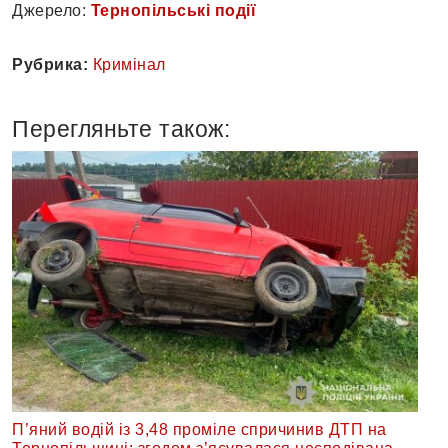
Джерело:
Тернопільські події
Рубрика:
Кримінал
Перегляньте також:
П’яний водій із 3,48 проміле спричинив ДТП на