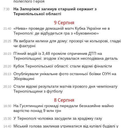
полеглого Героя
На Запоріжжі загинув старший сержант з
7:30
Тернопільської області
9 Серпня
«Нива» проведе домашній матч Кубка України не в
21:40
Тернополі: де відбудеться гра з «Буковиною»
Як вибрати келихи для дому: прозорі чи кольорові, гладкі
20:25
чи фактурні
П’яний водій із 3,48 проміле спричинив ДТП на
20:23
Тернопільщині: згодом з’ясувалася несподівана деталь
Кубок Тернопільської області: стали відомі фіналісти
20:20
Опублікували унікальне фото останньої боївки ОУН на
20:13
Зборівщині
Стали відомі результати матчів ігрового дня чемпіонату
20:10
Тернопільщини з футболу
8 Серпня
На Гусятинщині громаді передали безхазяйне майно
16:30
вартістю понад 9 млн грн
У Тернополі чоловіка засудили за крадіжку газу
15:30
Міський голова закликав утриматися від купівлі будівлі у
14:40