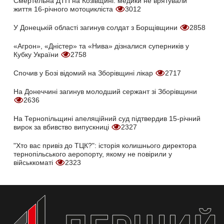
Смертельна ДТП на Козівщині: медики не врятували
життя 16-річного мотоцикліста
3012
У Донецькій області загинув солдат з Борщівщини
2858
«Агрон», «Дністер» та «Нива» дізналися суперників у
Кубку України
2758
Спочив у Бозі відомий на Зборівщині лікар
2717
На Донеччині загинув молодший сержант зі Зборівщини
2636
На Тернопільщині апеляційний суд підтвердив 15-річний
вирок за вбивство випускниці
2327
"Хто вас привіз до ТЦК?": історія колишнього директора
тернопільського аеропорту, якому не повірили у
військкоматі
2323