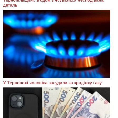
Тернопільщині: згодом з’ясувалася несподівана
деталь
У Тернополі чоловіка засудили за крадіжку газу