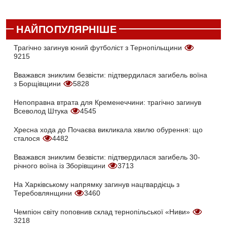
НАЙПОПУЛЯРНІШЕ
Трагічно загинув юний футболіст з Тернопільщини
9215
Вважався зниклим безвісти: підтвердилася загибель воїна
з Борщівщини
5828
Непоправна втрата для Кременеччини: трагічно загинув
Всеволод Штука
4545
Хресна хода до Почаєва викликала хвилю обурення: що
сталося
4482
Вважався зниклим безвісти: підтвердилася загибель 30-
річного воїна із Зборівщини
3713
На Харківському напрямку загинув нацгвардієць з
Теребовлянщини
3460
Чемпіон світу поповнив склад тернопільської «Ниви»
3218