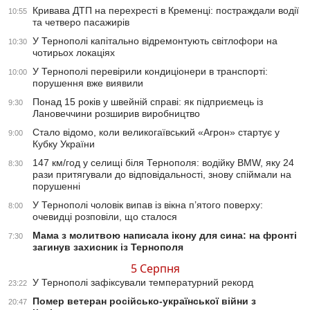
Кривава ДТП на перехресті в Кременці: постраждали водії
10:55
та четверо пасажирів
У Тернополі капітально відремонтують світлофори на
10:30
чотирьох локаціях
У Тернополі перевірили кондиціонери в транспорті:
10:00
порушення вже виявили
Понад 15 років у швейній справі: як підприємець із
9:30
Лановеччини розширив виробництво
Стало відомо, коли великогаївський «Агрон» стартує у
9:00
Кубку України
147 км/год у селищі біля Тернополя: водійку BMW, яку 24
8:30
рази притягували до відповідальності, знову спіймали на
порушенні
У Тернополі чоловік випав із вікна п’ятого поверху:
8:00
очевидці розповіли, що сталося
Мама з молитвою написала ікону для сина: на фронті
7:30
загинув захисник із Тернополя
5 Серпня
У Тернополі зафіксували температурний рекорд
23:22
Помер ветеран російсько-української війни з
20:47