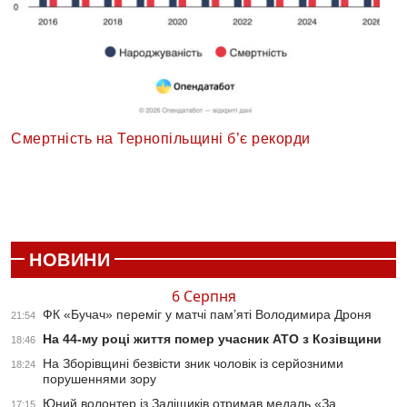
Смертність на Тернопільщині б’є рекорди
НОВИНИ
6 Серпня
ФК «Бучач» переміг у матчі пам’яті Володимира Дроня
21:54
На 44-му році життя помер учасник АТО з Козівщини
18:46
На Зборівщині безвісти зник чоловік із серйозними
18:24
порушеннями зору
Юний волонтер із Заліщиків отримав медаль «За
17:15