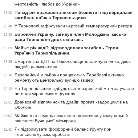
жертовність і любов до України»
Понад рік вважався зниклим безвісти: підтвердилася
17:00
загибель воїна з Тернопільщини
У Тернополі зафіксували черговий температурний рекорд
16:48
Боронячи Україну, загинув член Молодіжної міської
15:39
ради Тернополя двох скликань
Майже рік надії: підтвердилася загибель Героя
15:09
України з Тернопільщини
Смертельна ДТП на Підволочищині: загинула жінка, двоє
13:38
людей травмувалися
Європейські мільйони працюють: у Теребовлі активно
13:16
ремонтують центральну вулицю (відео)
На Тернопільщині відбудеться товариський матч за участю
12:42
легенди українського футзалу
Драйвовий відпочинок та драйв: прокат квадроциклів на
12:01
Оболоні
Майже 5 га земель незаконно опинилися у комунальній
11:57
власності Бучацької міськради
Як підтримувати фосфорний баланс ґрунту при
11:42
інтенсивному землеробстві