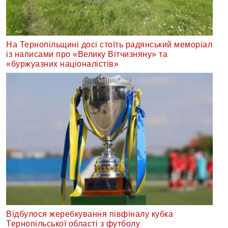
На Тернопільщині досі стоїть радянський меморіал
із написами про «Велику Вітчизняну» та
«буржуазних націоналістів»
Відбулося жеребкування півфіналу кубка
Тернопільської області з футболу