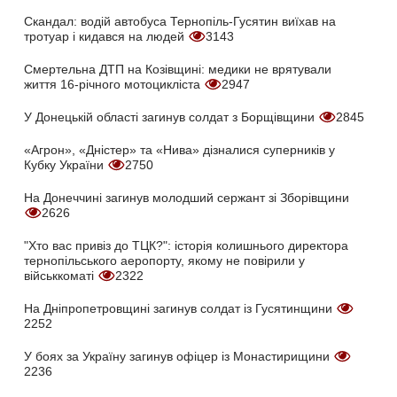
Скандал: водій автобуса Тернопіль-Гусятин виїхав на
тротуар і кидався на людей
3143
Смертельна ДТП на Козівщині: медики не врятували
життя 16-річного мотоцикліста
2947
У Донецькій області загинув солдат з Борщівщини
2845
«Агрон», «Дністер» та «Нива» дізналися суперників у
Кубку України
2750
На Донеччині загинув молодший сержант зі Зборівщини
2626
"Хто вас привіз до ТЦК?": історія колишнього директора
тернопільського аеропорту, якому не повірили у
військкоматі
2322
На Дніпропетровщині загинув солдат із Гусятинщини
2252
У боях за Україну загинув офіцер із Монастирищини
2236