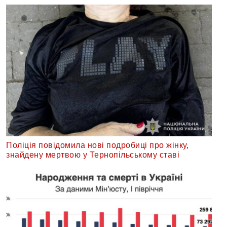
Поліція повідомила нові подробиці про жінку,
знайдену мертвою у Тернопільському ставі