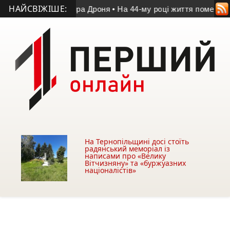
НАЙСВІЖІШЕ:
м’яті Володимира Дроня
• На 44-му році життя помер учасник 
На Тернопільщині досі стоїть
радянський меморіал із
написами про «Велику
Вітчизняну» та «буржуазних
націоналістів»