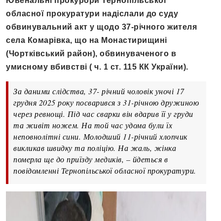
Ювенальні прокурори Тернопільської
обласної прокуратури надіслали до суду
обвинувальний акт у щодо 37-річного жителя
села Комарівка, що на Монастирищині
(Чортківський район), обвинуваченого в
умисному вбивстві ( ч. 1 ст. 115 КК України).
За даними слідства, 37- річний чоловік уночі 17
грудня 2025 року посварився з 31-річною дружиною
через ревнощі. Під час сварки він вдарив її у груди
та живіт ножем. На той час удома були їх
неповнолітні сини. Молодший 11-річний хлопчик
викликав швидку та поліцію. На жаль, жінка
померла ще до приїзду медиків, – йдеться в
повідомленні Тернопільської обласної прокуратури.