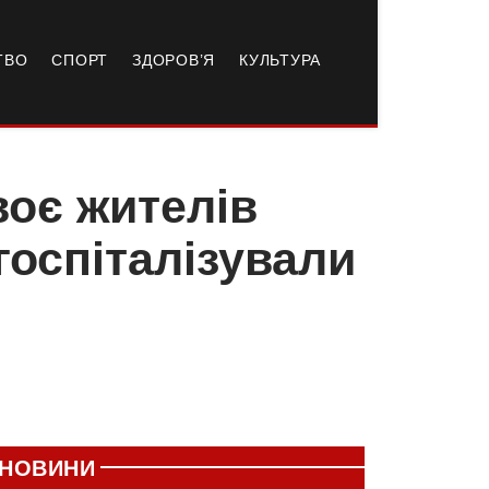
ТВО
СПОРТ
ЗДОРОВ’Я
КУЛЬТУРА
оє жителів
госпіталізували
НОВИНИ