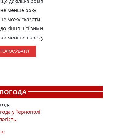
ще декілька років
не менше року
не можу сказати
до кінця цієї зими
не менше півроку
ПОГОДА
года
года у
Тернополі
логість:
ск: