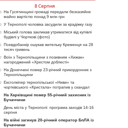
8 Серпня
На Гусятинщині громаді передали безхазяйне
0
майно вартістю понад 9 млн грн
У Тернополі чоловіка засудили за крадіжку газу
0
Міський голова закликав утриматися від купівлі
0
будівлі у Чорткові (фото)
Псевдобанкір ошукав жительку Кременця на 28
1
тисяч гривень
Воїн з Тернопільщини з позивним «Хижак»
7
нагороджений «Хрестом доблесті»
На Донеччині помер 23-річний прикордонник з
0
Тернопільщини
Ексголкіпер тернопільської «Ниви» та
2
чортківського «Кристала» потрапив у скандал
На Харківщині помер 55-річний захисник із
Бучаччини
День міста у Тернополі: програма заходів 14-16
серпня
На війні загинув 20-річний оператор БпЛА із
Бучаччини