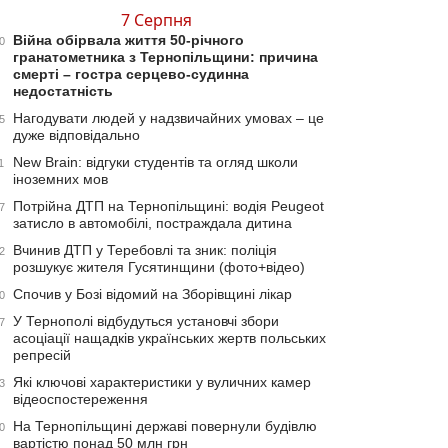
7 Серпня
Війна обірвала життя 50-річного
0
гранатометника з Тернопільщини: причина
смерті – гостра серцево-судинна
недостатність
Нагодувати людей у надзвичайних умовах – це
5
дуже відповідально
New Brain: відгуки студентів та огляд школи
1
іноземних мов
Потрійна ДТП на Тернопільщині: водія Peugeot
7
затисло в автомобілі, постраждала дитина
Вчинив ДТП у Теребовлі та зник: поліція
2
розшукує жителя Гусятинщини (фото+відео)
Спочив у Бозі відомий на Зборівщині лікар
0
У Тернополі відбудуться установчі збори
7
асоціації нащадків українських жертв польських
репресій
Які ключові характеристики у вуличних камер
3
відеоспостереження
На Тернопільщині державі повернули будівлю
0
вартістю понад 50 млн грн