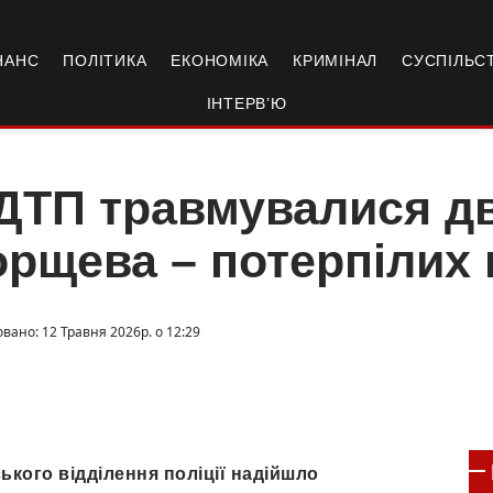
НАНС
ПОЛІТИКА
ЕКОНОМІКА
КРИМІНАЛ
СУСПІЛЬС
ІНТЕРВ’Ю
ДТП травмувалися дв
рщева – потерпілих 
вано: 12 Травня 2026р. о 12:29
ького відділення поліції надійшло