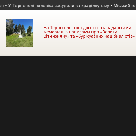
 Тернополі чоловіка засудили за крадіжку газу
• Міський голова з
На Тернопільщині досі стоїть радянський
меморіал із написами про «Велику
Вітчизняну» та «буржуазних націоналістів»