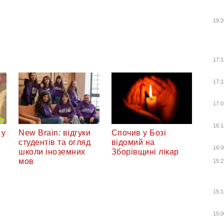
19:2
17:1
17:1
17:0
16:1
 у
New Brain: відгуки
Спочив у Бозі
студентів та огляд
відомий на
16:0
школи іноземних
Зборівщині лікар
мов
15:2
15:1
15:0