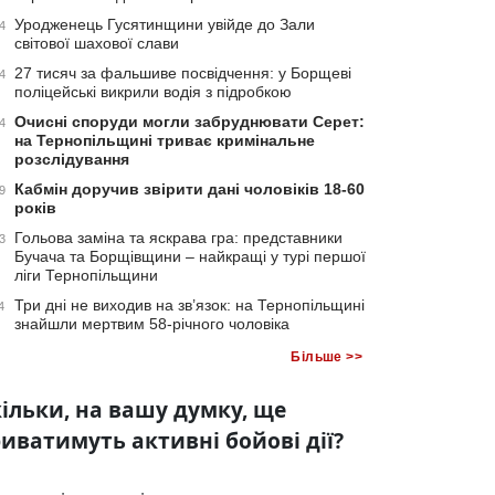
Уродженець Гусятинщини увійде до Зали
4
світової шахової слави
27 тисяч за фальшиве посвідчення: у Борщеві
4
поліцейські викрили водія з підробкою
Очисні споруди могли забруднювати Серет:
4
на Тернопільщині триває кримінальне
розслідування
Кабмін доручив звірити дані чоловіків 18-60
9
років
Гольова заміна та яскрава гра: представники
3
Бучача та Борщівщини – найкращі у турі першої
ліги Тернопільщини
Три дні не виходив на зв’язок: на Тернопільщині
4
знайшли мертвим 58-річного чоловіка
Більше >>
ільки, на вашу думку, ще
иватимуть активні бойові дії?