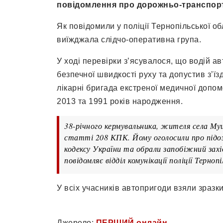
повідомлення про дорожньо-транспорт
Як повідомили у поліції Тернопільської об
виїжджала слідчо-оперативна група.
У ході перевірки з’ясувалося, що водій а
безпечної швидкості руху та допустив з’їзд
лікарні бригада екстреної медичної допом
2013 та 1991 років народження.
38-річного кермувальника, жителя села Муш
статті 208 КПК. Йому оголосили про підо
кодексу України та обрали запобіжний захід
повідомляє відділ комунікації поліції Терноп
У всіх учасників автопригоди взяли зразки
Джерело:
ПЕРШИЙ онлайн