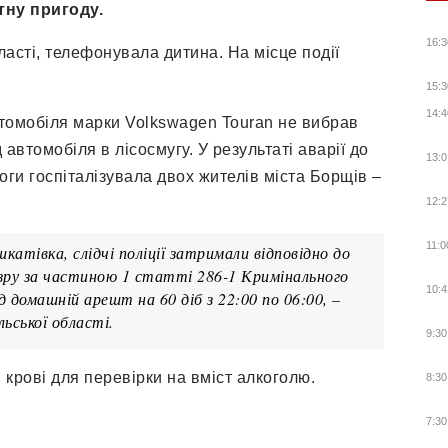
ну пригоду.
16:3
ласті, телефонувала дитина. На місце події
15:3
14:4
втомобіля марки Volkswagen Touran не вибрав
 автомобіля в лісосмугу. У результаті аварії до
13:0
оги госпіталізувала двох жителів міста Борщів –
12:2
11:0
катівка, слідчі поліції затримали відповідно до
зру за частиною 1 статті 286-1 Кримінального
10:4
 домашній арешт на 60 діб з 22:00 по 06:00, –
ільської області.
9:30
 крові для перевірки на вміст алкоголю.
8:30
7:30