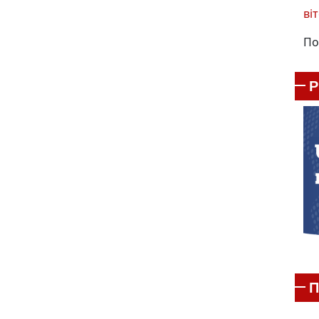
віт
По
П