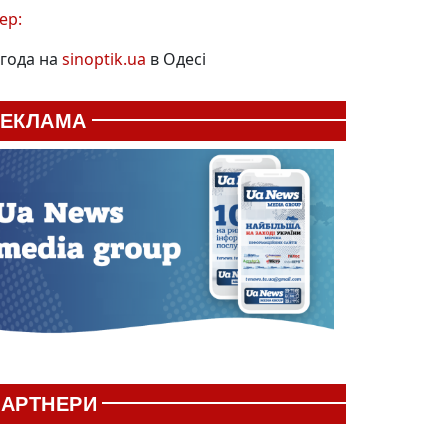
ер:
года на
sinoptik.ua
в Одесі
РЕКЛАМА
АРТНЕРИ