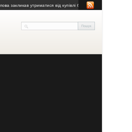
акликав утриматися від купівлі будівлі у Чорткові (фото)
• Псев