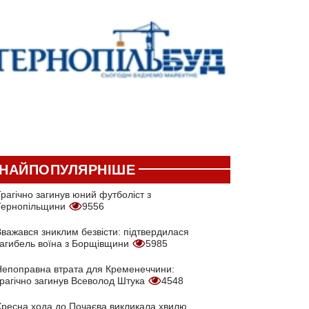
НАЙПОПУЛЯРНІШЕ
рагічно загинув юний футболіст з
Тернопільщини
9556
Вважався зниклим безвісти: підтвердилася
загибель воїна з Борщівщини
5985
Непоправна втрата для Кременеччини:
трагічно загинув Всеволод Штука
4548
Хресна хода до Почаєва викликала хвилю