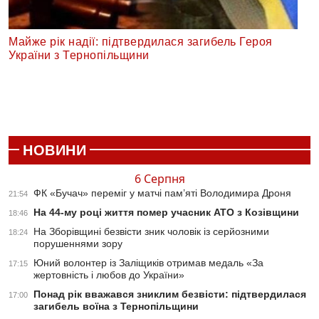
Майже рік надії: підтвердилася загибель Героя
України з Тернопільщини
НОВИНИ
6 Серпня
ФК «Бучач» переміг у матчі пам’яті Володимира Дроня
21:54
На 44-му році життя помер учасник АТО з Козівщини
18:46
На Зборівщині безвісти зник чоловік із серйозними
18:24
порушеннями зору
Юний волонтер із Заліщиків отримав медаль «За
17:15
жертовність і любов до України»
Понад рік вважався зниклим безвісти: підтвердилася
17:00
загибель воїна з Тернопільщини