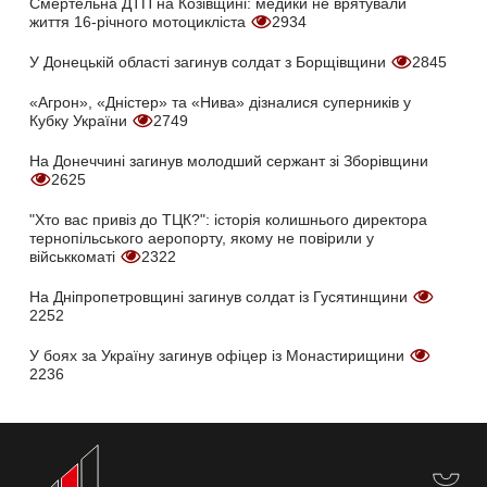
Смертельна ДТП на Козівщині: медики не врятували
життя 16-річного мотоцикліста
2934
У Донецькій області загинув солдат з Борщівщини
2845
«Агрон», «Дністер» та «Нива» дізналися суперників у
Кубку України
2749
На Донеччині загинув молодший сержант зі Зборівщини
2625
"Хто вас привіз до ТЦК?": історія колишнього директора
тернопільського аеропорту, якому не повірили у
військкоматі
2322
На Дніпропетровщині загинув солдат із Гусятинщини
2252
У боях за Україну загинув офіцер із Монастирищини
2236