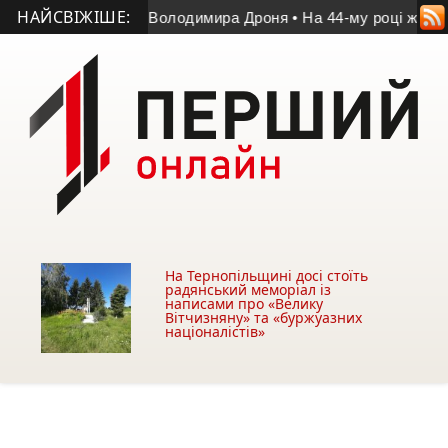
НАЙСВІЖІШЕ:
 матчі пам’яті Володимира Дроня
• На 44-му році життя поме
На Тернопільщині досі стоїть
радянський меморіал із
написами про «Велику
Вітчизняну» та «буржуазних
націоналістів»