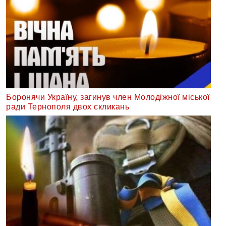
Боронячи Україну, загинув член Молодіжної міської
ради Тернополя двох скликань