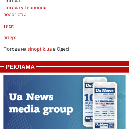
Погода
Погода у
Тернополі
вологість:
тиск:
вітер:
Погода на
sinoptik.ua
в Одесі
РЕКЛАМА