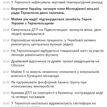
У Тернополі зафіксували черговий температурний рекорд
16:48
Боронячи Україну, загинув член Молодіжної міської
15:39
ради Тернополя двох скликань
Майже рік надії: підтвердилася загибель Героя
15:09
України з Тернопільщини
Смертельна ДТП на Підволочищині: загинула жінка, двоє
13:38
людей травмувалися
Європейські мільйони працюють: у Теребовлі активно
13:16
ремонтують центральну вулицю (відео)
На Тернопільщині відбудеться товариський матч за участю
12:42
легенди українського футзалу
Драйвовий відпочинок та драйв: прокат квадроциклів на
12:01
Оболоні
Майже 5 га земель незаконно опинилися у комунальній
11:57
власності Бучацької міськради
Як підтримувати фосфорний баланс ґрунту при
11:42
інтенсивному землеробстві
Кривава ДТП на перехресті в Кременці: постраждали водії
10:55
та четверо пасажирів
У Тернополі капітально відремонтують світлофори на
10:30