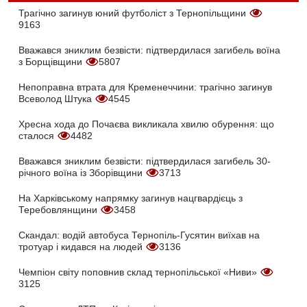
Трагічно загинув юний футболіст з Тернопільщини
9163
Вважався зниклим безвісти: підтвердилася загибель воїна
з Борщівщини
5807
Непоправна втрата для Кременеччини: трагічно загинув
Всеволод Штука
4545
Хресна хода до Почаєва викликала хвилю обурення: що
сталося
4482
Вважався зниклим безвісти: підтвердилася загибель 30-
річного воїна із Зборівщини
3713
На Харківському напрямку загинув нацгвардієць з
Теребовлянщини
3458
Скандал: водій автобуса Тернопіль-Гусятин виїхав на
тротуар і кидався на людей
3136
Чемпіон світу поповнив склад тернопільської «Ниви»
3125