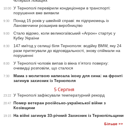
чотирьох локаціях
У Тернополі перевірили кондиціонери в транспорті:
10:00
порушення вже виявили
Понад 15 років у швейній справі: як підприємець із
9:30
Лановеччини розширив виробництво
Стало відомо, коли великогаївський «Агрон» стартує у
9:00
Кубку України
147 км/год у селищі біля Тернополя: водійку BMW, яку 24
8:30
рази притягували до відповідальності, знову спіймали на
порушенні
У Тернополі чоловік випав із вікна п’ятого поверху:
8:00
очевидці розповіли, що сталося
Мама з молитвою написала ікону для сина: на фронті
7:30
загинув захисник із Тернополя
5 Серпня
У Тернополі зафіксували температурний рекорд
23:22
Помер ветеран російсько-української війни з
20:47
Козівщини
На війні загинув 33-річний Захисник із Тернопільщини
19:15
Більше >>