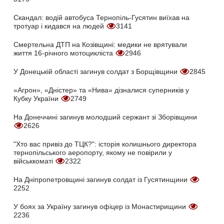
Скандал: водій автобуса Тернопіль-Гусятин виїхав на
тротуар і кидався на людей
3141
Смертельна ДТП на Козівщині: медики не врятували
життя 16-річного мотоцикліста
2946
У Донецькій області загинув солдат з Борщівщини
2845
«Агрон», «Дністер» та «Нива» дізналися суперників у
Кубку України
2749
На Донеччині загинув молодший сержант зі Зборівщини
2626
"Хто вас привіз до ТЦК?": історія колишнього директора
тернопільського аеропорту, якому не повірили у
військкоматі
2322
На Дніпропетровщині загинув солдат із Гусятинщини
2252
У боях за Україну загинув офіцер із Монастирищини
2236