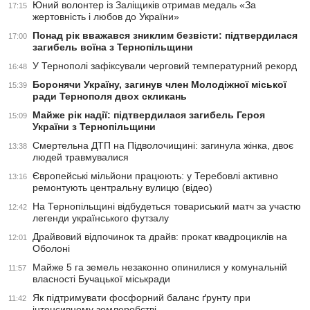
Юний волонтер із Заліщиків отримав медаль «За
17:15
жертовність і любов до України»
Понад рік вважався зниклим безвісти: підтвердилася
17:00
загибель воїна з Тернопільщини
У Тернополі зафіксували черговий температурний рекорд
16:48
Боронячи Україну, загинув член Молодіжної міської
15:39
ради Тернополя двох скликань
Майже рік надії: підтвердилася загибель Героя
15:09
України з Тернопільщини
Смертельна ДТП на Підволочищині: загинула жінка, двоє
13:38
людей травмувалися
Європейські мільйони працюють: у Теребовлі активно
13:16
ремонтують центральну вулицю (відео)
На Тернопільщині відбудеться товариський матч за участю
12:42
легенди українського футзалу
Драйвовий відпочинок та драйв: прокат квадроциклів на
12:01
Оболоні
Майже 5 га земель незаконно опинилися у комунальній
11:57
власності Бучацької міськради
Як підтримувати фосфорний баланс ґрунту при
11:42
інтенсивному землеробстві