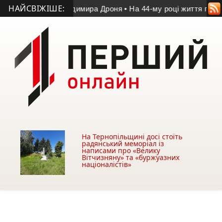
НАЙСВІЖІШЕ:
і пам’яті Володимира Дроня
• На 44-му році життя помер уча
На Тернопільщині досі стоїть
радянський меморіал із
написами про «Велику
Вітчизняну» та «буржуазних
націоналістів»