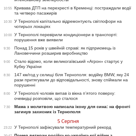
Кривава ДТП на перехресті в Кременці: постраждали водії
10:55
та четверо пасажирів
У Тернополі капітально відремонтують світлофори на
10:30
чотирьох локаціях
У Тернополі перевірили кондиціонери в транспорті:
10:00
порушення вже виявили
Понад 15 років у швейній справі: як підприємець із
9:30
Лановеччини розширив виробництво
Стало відомо, коли великогаївський «Агрон» стартує у
9:00
Кубку України
147 км/год у селищі біля Тернополя: водійку BMW, яку 24
8:30
рази притягували до відповідальності, знову спіймали на
порушенні
У Тернополі чоловік випав із вікна п’ятого поверху:
8:00
очевидці розповіли, що сталося
Мама з молитвою написала ікону для сина: на фронті
7:30
загинув захисник із Тернополя
5 Серпня
У Тернополі зафіксували температурний рекорд
23:22
Помер ветеран російсько-української війни з
20:47