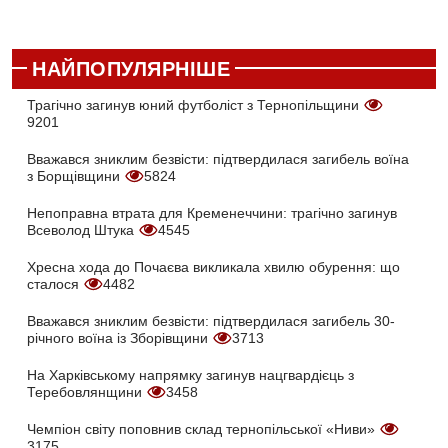
НАЙПОПУЛЯРНІШЕ
Трагічно загинув юний футболіст з Тернопільщини
9201
Вважався зниклим безвісти: підтвердилася загибель воїна
з Борщівщини
5824
Непоправна втрата для Кременеччини: трагічно загинув
Всеволод Штука
4545
Хресна хода до Почаєва викликала хвилю обурення: що
сталося
4482
Вважався зниклим безвісти: підтвердилася загибель 30-
річного воїна із Зборівщини
3713
На Харківському напрямку загинув нацгвардієць з
Теребовлянщини
3458
Чемпіон світу поповнив склад тернопільської «Ниви»
3175