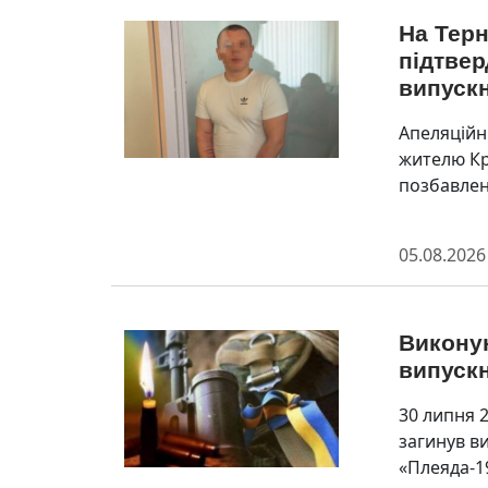
На Терн
підтвер
випуск
Апеляційн
жителю Кр
позбавленн
05.08.2026
Викону
випускн
30 липня 
загинув в
«Плеяда-1