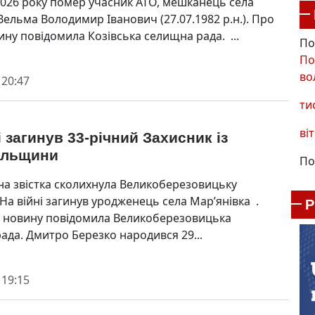
2026 року помер учасник АТО, мешканець села
Вельма Володимир Іванович (27.07.1982 р.н.). Про
ину повідомила Козівська селищна рада. ...
По
По
во
 20:47
ти
віт
і загинув 33-річний Захисник із
ільщини
По
на звістка сколихнула Великоберезовицьку
На війні загинув уродженець села Мар’янівка .
 новину повідомила Великоберезовицька
ада. Дмитро Березко народився 29...
 19:15