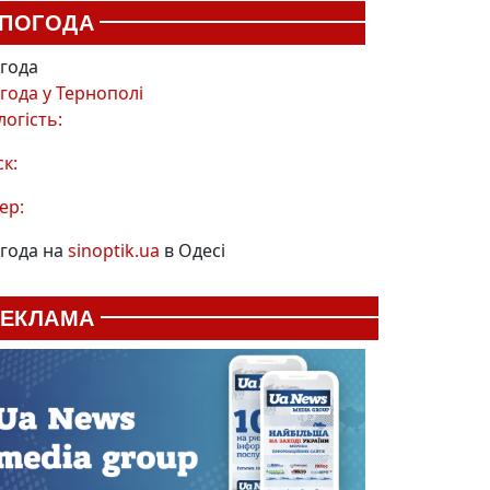
ПОГОДА
года
года у
Тернополі
логість:
ск:
ер:
года на
sinoptik.ua
в Одесі
РЕКЛАМА