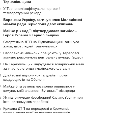
Тернопільщини
У Тернополі зафіксували черговий
8
температурний рекорд
Боронячи Україну, загинув член Молодіжної
9
міської ради Тернополя двох скликань
Майже рік надії: підтвердилася загибель
9
Героя України з Тернопільщини
Смертельна ДТП на Підволочищині: загинула
8
жінка, двоє людей травмувалися
Європейські мільйони працюють: у Теребовлі
6
активно ремонтують центральну вулицю (відео)
На Тернопільщині відбудеться товариський матч
2
за участю легенди українського футзалу
Драйвовий відпочинок та драйв: прокат
1
квадроциклів на Оболоні
Майже 5 га земель незаконно опинилися у
7
комунальній власності Бучацької міськради
Як підтримувати фосфорний баланс ґрунту при
2
інтенсивному землеробстві
Кривава ДТП на перехресті в Кременці:
5
постраждали водії та четверо пасажирів