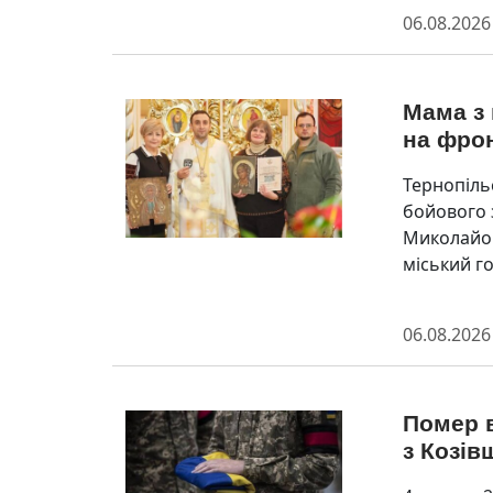
06.08.2026
Мама з 
на фрон
Тернопіль
бойового 
Миколайов
міський го
06.08.2026
Помер в
з Козів