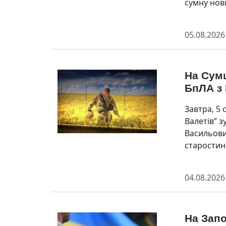
сумну нов
05.08.2026
На Сумщ
БпЛА з
Завтра, 5 
Валетів” 
Васильови
старостинс
04.08.2026
На Запо