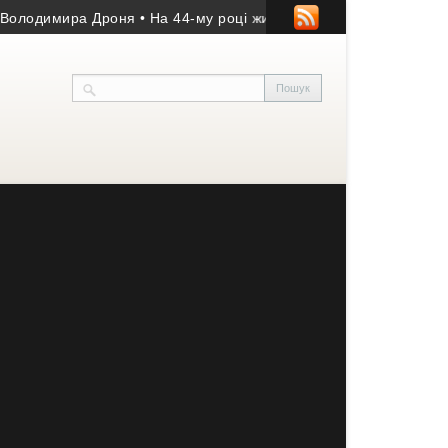
димира Дроня
• На 44-му році життя помер учасник АТО з Козівщ