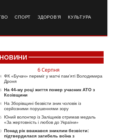
ТВО
СПОРТ
ЗДОРОВ’Я
КУЛЬТУРА
НОВИНИ
6 Серпня
ФК «Бучач» переміг у матчі пам’яті Володимира
4
Дроня
На 44-му році життя помер учасник АТО з
6
Козівщини
На Зборівщині безвісти зник чоловік із
4
серйозними порушеннями зору
Юний волонтер із Заліщиків отримав медаль
5
«За жертовність і любов до України»
Понад рік вважався зниклим безвісти:
0
підтвердилася загибель воїна з