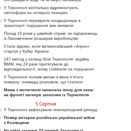
У Тернополі капітально відремонтують
0
світлофори на чотирьох локаціях
У Тернополі перевірили кондиціонери в
0
транспорті: порушення вже виявили
Понад 15 років у швейній справі: як підприємець
із Лановеччини розширив виробництво
Стало відомо, коли великогаївський «Агрон»
стартує у Кубку України
147 км/год у селищі біля Тернополя: водійку
BMW, яку 24 рази притягували до
відповідальності, знову спіймали на порушенні
У Тернополі чоловік випав із вікна п’ятого
поверху: очевидці розповіли, що сталося
Мама з молитвою написала ікону для сина:
на фронті загинув захисник із Тернополя
5 Серпня
У Тернополі зафіксували температурний рекорд
2
Помер ветеран російсько-української війни
7
з Козівщини
На війні загинув 33-річний Захисник із
5