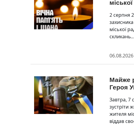
міської
2 серпня 
захисника
міської ра
скликань...
06.08.2026
Майже р
Героя У
Завтра, 7 
зустріти 
жителя мі
віддав своє