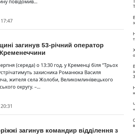
ину повідомив...
Т
 17:47
ині загинув 53-річний оператор
 Кременеччини
серпня (середа) о 13:30 год. у Кременці біля “Трьох
зустрічатимуть захисника Романюка Василя
з
ча, жителя села Жолоби, Великомлинівецького
ького округу. –...
Ч
 20:31
С
в
ріжжі загинув командир відділення з