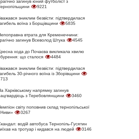
рагічно загинув юний футболіст з
Тернопільщини
9221
Вважався зниклим безвісти: підтвердилася
загибель воїна з Борщівщини
5835
Непоправна втрата для Кременеччини:
трагічно загинув Всеволод Штука
4545
Хресна хода до Почаєва викликала хвилю
обурення: що сталося
4484
Вважався зниклим безвісти: підтвердилася
агибель 30-річного воїна із Зборівщини
3713
На Харківському напрямку загинув
нацгвардієць з Теребовлянщини
3460
емпіон світу поповнив склад тернопільської
«Ниви»
3267
кандал: водій автобуса Тернопіль-Гусятин
иїхав на тротуар і кидався на людей
3146