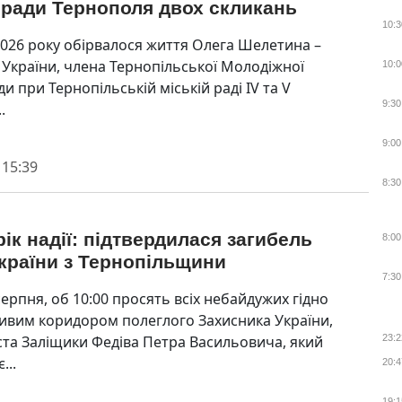
 ради Тернополя двох скликань
10:3
2026 року обірвалося життя Олега Шелетина –
 України, члена Тернопільської Молодіжної
10:0
ди при Тернопільській міській раді IV та V
9:30
.
9:00
 15:39
8:30
ік надії: підтвердилася загибель
8:00
країни з Тернопільщини
7:30
серпня, об 10:00 просять всіх небайдужих гідно
живим коридором полеглого Захисника України,
ста Заліщики Федіва Петра Васильовича, який
23:2
...
20:4
19:1