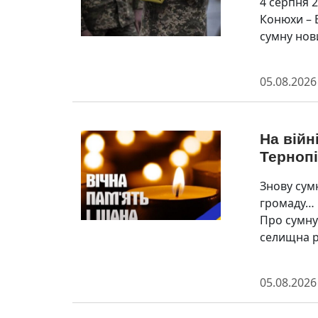
4 серпня 
Конюхи – 
сумну нов
05.08.2026
На війн
Терноп
Знову сум
громаду… 
Про сумну
селищна р
05.08.2026