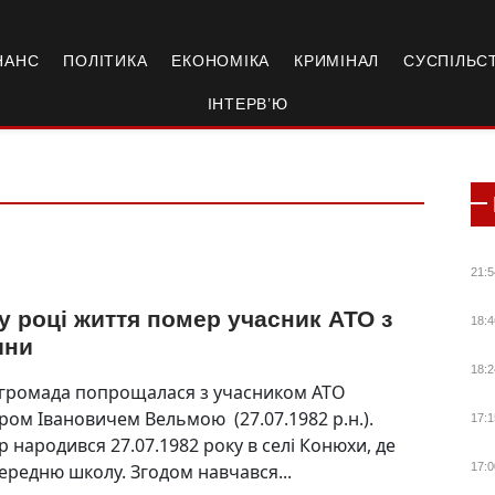
НАНС
ПОЛІТИКА
ЕКОНОМІКА
КРИМІНАЛ
СУСПІЛЬС
ІНТЕРВ’Ю
21:5
у році життя помер учасник АТО з
18:4
ини
18:2
 громада попрощалася з учасником АТО
ом Івановичем Вельмою (27.07.1982 р.н.).
17:1
 народився 27.07.1982 року в селі Конюхи, де
середню школу. Згодом навчався...
17:0