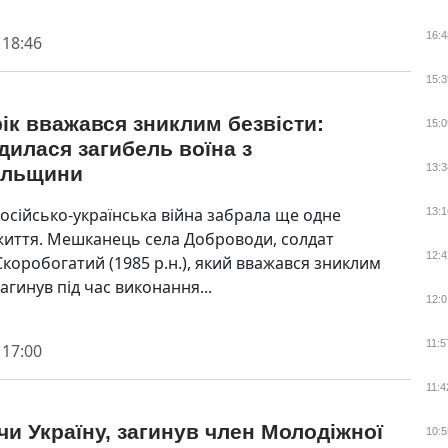
16:4
 18:46
15:3
ік вважався зниклим безвісти:
15:0
дилася загибель воїна з
13:3
ільщини
осійсько-українська війна забрала ще одне
13:1
життя. Мешканець села Доброводи, солдат
12:4
коробогатий (1985 р.н.), який вважався зниклим
загинув під час виконання...
12:0
11:5
 17:00
11:4
и Україну, загинув член Молодіжної
10:5