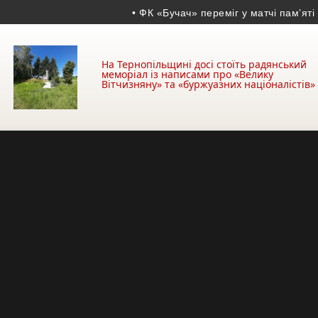
• ФК «Бучач» переміг у матчі пам’яті Воло
На Тернопільщині досі стоїть радянський
меморіал із написами про «Велику
Вітчизняну» та «буржуазних націоналістів»