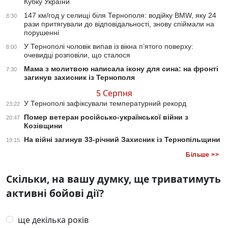
Кубку України
147 км/год у селищі біля Тернополя: водійку BMW, яку 24
8:30
рази притягували до відповідальності, знову спіймали на
порушенні
У Тернополі чоловік випав із вікна п’ятого поверху:
8:00
очевидці розповіли, що сталося
Мама з молитвою написала ікону для сина: на фронті
7:30
загинув захисник із Тернополя
5 Серпня
У Тернополі зафіксували температурний рекорд
23:22
Помер ветеран російсько-української війни з
20:47
Козівщини
На війні загинув 33-річний Захисник із Тернопільщини
19:15
Більше >>
Скільки, на вашу думку, ще триватимуть
активні бойові дії?
ще декілька років