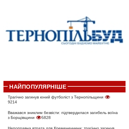
НАЙПОПУЛЯРНІШЕ
Трагічно загинув юний футболіст з Тернопільщини
9214
Вважався зниклим безвісти: підтвердилася загибель воїна
з Борщівщини
5828
Непоправна втрата для Кременеччини: трагічно загинув