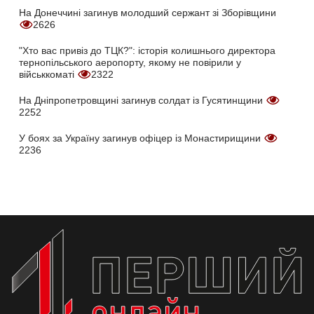
На Донеччині загинув молодший сержант зі Зборівщини
2626
"Хто вас привіз до ТЦК?": історія колишнього директора
тернопільського аеропорту, якому не повірили у
військкоматі
2322
На Дніпропетровщині загинув солдат із Гусятинщини
2252
У боях за Україну загинув офіцер із Монастирищини
2236