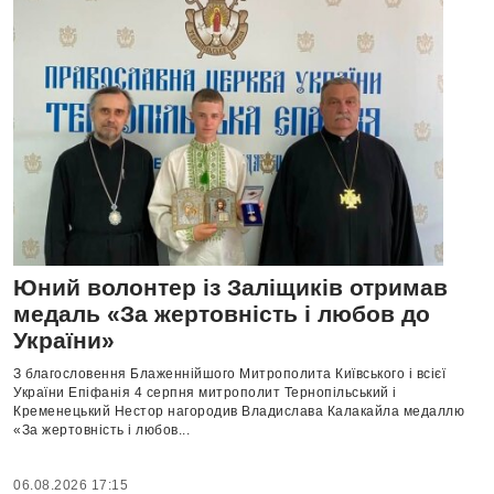
Юний волонтер із Заліщиків отримав
медаль «За жертовність і любов до
України»
З благословення Блаженнійшого Митрополита Київського і всієї
України Епіфанія 4 серпня митрополит Тернопільський і
Кременецький Нестор нагородив Владислава Калакайла медаллю
«За жертовність і любов...
06.08.2026 17:15