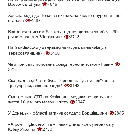
Всеволод Штука
4545
Хресна хода до Почаєва викликала хвилю обурення: що
сталося
4482
Вважався зниклим безвісти: підтвердилася загибель 30-
річного воїна із Зборівщини
3713
На Харківському напрямку загинув нацгвардієць з
Теребовлянщини
3460
Чемпіон світу поповнив склад тернопільської «Ниви»
3215
Скандал: водій автобуса Тернопіль-Гусятин виїхав на
тротуар і кидався на людей
3143
Смертельна ДТП на Козівщині: медики не врятували
життя 16-річного мотоцикліста
2947
У Донецькій області загинув солдат з Борщівщини
2845
«Агрон», «Дністер» та «Нива» дізналися суперників у
Кубку України
2750