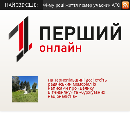
НАЙСВІЖІШЕ:
оня
• На 44-му році життя помер учасник АТО з Козівщини
• 
На Тернопільщині досі стоїть
радянський меморіал із
написами про «Велику
Вітчизняну» та «буржуазних
націоналістів»