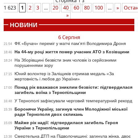
Сторінка 1 з
1 623
1
2
3
...
20
40
60
80
100
...
»
Оста
»
НОВИНИ
6 Серпня
ФК «Бучач» переміг у матчі пам’яті Володимира Дроня
21:54
На 44-му році життя помер учасник АТО з Козівщини
18:46
На Зборівщині безвісти зник чоловік із серйозними
18:24
порушеннями зору
Юний волонтер із Заліщиків отримав медаль «За
17:15
жертовність і любов до України»
Понад рік вважався зниклим безвісти: підтвердилася
17:00
загибель воїна з Тернопільщини
У Тернополі зафіксували черговий температурний рекорд
16:48
Боронячи Україну, загинув член Молодіжної міської
15:39
ради Тернополя двох скликань
Майже рік надії: підтвердилася загибель Героя
15:09
України з Тернопільщини
Смертельна ДТП на Підволочищині: загинула жінка, двоє
13:38