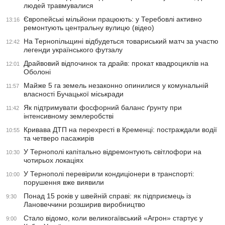
людей травмувалися
Європейські мільйони працюють: у Теребовлі активно
13:16
ремонтують центральну вулицю (відео)
На Тернопільщині відбудеться товариський матч за участю
12:42
легенди українського футзалу
Драйвовий відпочинок та драйв: прокат квадроциклів на
12:01
Оболоні
Майже 5 га земель незаконно опинилися у комунальній
11:57
власності Бучацької міськради
Як підтримувати фосфорний баланс ґрунту при
11:42
інтенсивному землеробстві
Кривава ДТП на перехресті в Кременці: постраждали водії
10:55
та четверо пасажирів
У Тернополі капітально відремонтують світлофори на
10:30
чотирьох локаціях
У Тернополі перевірили кондиціонери в транспорті:
10:00
порушення вже виявили
Понад 15 років у швейній справі: як підприємець із
9:30
Лановеччини розширив виробництво
Стало відомо, коли великогаївський «Агрон» стартує у
9:00