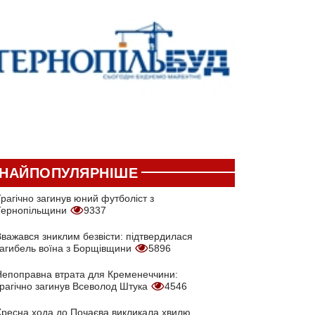
НАЙПОПУЛЯРНІШЕ
рагічно загинув юний футболіст з
Тернопільщини
9337
Вважався зниклим безвісти: підтвердилася
загибель воїна з Борщівщини
5896
Непоправна втрата для Кременеччини:
трагічно загинув Всеволод Штука
4546
Хресна хода до Почаєва викликала хвилю