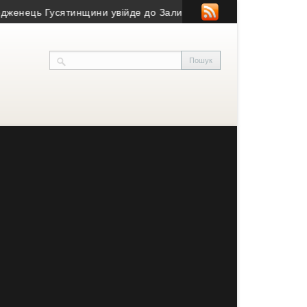
ць Гусятинщини увійде до Зали світової шахової слави
• 27 тис