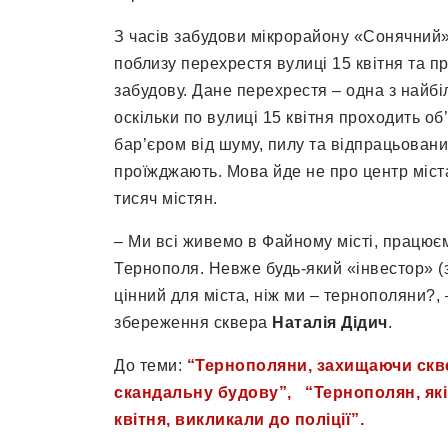
​З часів забудови мікрорайону «Сонячний»
поблизу перехрестя вулиці 15 квітня та про
забудову. Дане перехрестя – одна з найбі
оскільки по вулиці 15 квітня проходить об
бар’єром від шуму, пилу та відпрацьованих
проїжджають. Мова йде не про центр міст
тисяч містян.
– Ми всі живемо в Файному місті, працю
Тернополя. Невже будь-який «інвестор» (з
цінний для міста, ніж ми – тернополяни?, 
збереження сквера
Наталія Дідич
.
До теми:
“Тернополяни, захищаючи скве
скандальну будову”,
“Тернополян, як
квітня, викликали до поліції”.