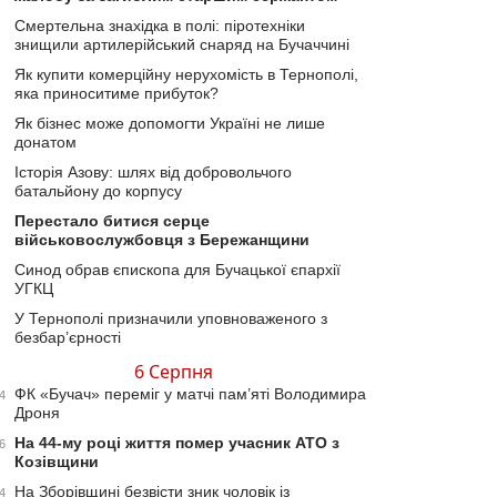
Смертельна знахідка в полі: піротехніки
знищили артилерійський снаряд на Бучаччині
Як купити комерційну нерухомість в Тернополі,
яка приноситиме прибуток?
Як бізнес може допомогти Україні не лише
донатом
Історія Азову: шлях від добровольчого
батальйону до корпусу
Перестало битися серце
військовослужбовця з Бережанщини
Синод обрав єпископа для Бучацької єпархії
УГКЦ
У Тернополі призначили уповноваженого з
безбар’єрності
6 Серпня
ФК «Бучач» переміг у матчі пам’яті Володимира
4
Дроня
На 44-му році життя помер учасник АТО з
6
Козівщини
На Зборівщині безвісти зник чоловік із
4