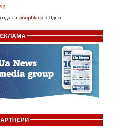
ер:
года на
sinoptik.ua
в Одесі
РЕКЛАМА
АРТНЕРИ