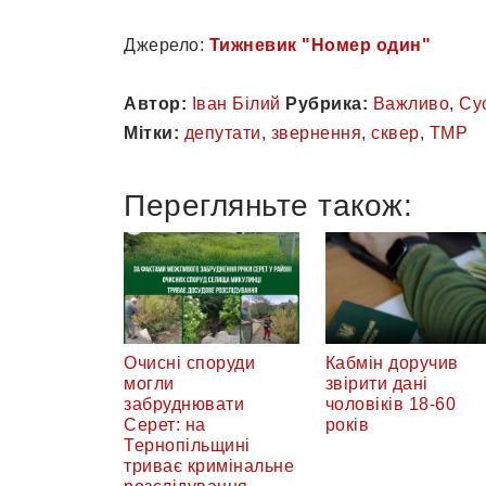
Джерело:
Тижневик "Номер один"
Автор:
Іван Білий
Рубрика:
Важливо
,
Су
Мітки:
депутати
,
звернення
,
сквер
,
ТМР
Перегляньте також:
Очисні споруди
Кабмін доручив
могли
звірити дані
забруднювати
чоловіків 18-60
Серет: на
років
Тернопільщині
триває кримінальне