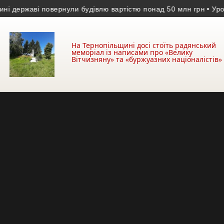
ржаві повернули будівлю вартістю понад 50 млн грн
• Уроджене
На Тернопільщині досі стоїть радянський
меморіал із написами про «Велику
Вітчизняну» та «буржуазних націоналістів»