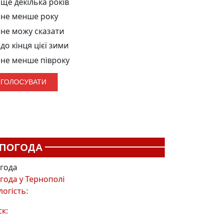
ще декілька років
не менше року
не можу сказати
до кінця цієї зими
не менше півроку
ПОГОДА
года
года у
Тернополі
логість:
ск: