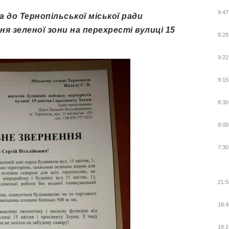
9:47
 до Тернопільської міської ради
 зеленої зони на перехресті вулиці 15
9:28
9:22
9:15
8:30
8:00
7:30
21:5
18:4
18:2