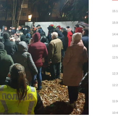
15:1
15:0
14:4
13:0
12:5
12:3
12:2
11:0
10:4