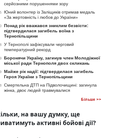
серйозними порушеннями зору
Юний волонтер із Заліщиків отримав медаль
5
«За жертовність і любов до України»
Понад рік вважався зниклим безвісти:
0
підтвердилася загибель воїна з
Тернопільщини
У Тернополі зафіксували черговий
8
температурний рекорд
Боронячи Україну, загинув член Молодіжної
9
міської ради Тернополя двох скликань
Майже рік надії: підтвердилася загибель
9
Героя України з Тернопільщини
Смертельна ДТП на Підволочищині: загинула
8
жінка, двоє людей травмувалися
Більше >>
ільки, на вашу думку, ще
иватимуть активні бойові дії?