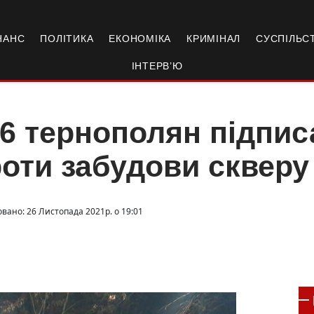
НАНС
ПОЛІТИКА
ЕКОНОМІКА
КРИМІНАЛ
СУСПІЛЬС
ІНТЕРВ’Ю
6 тернополян підпис
оти забудови скверу 
овано: 26 Листопада 2021р. о 19:01