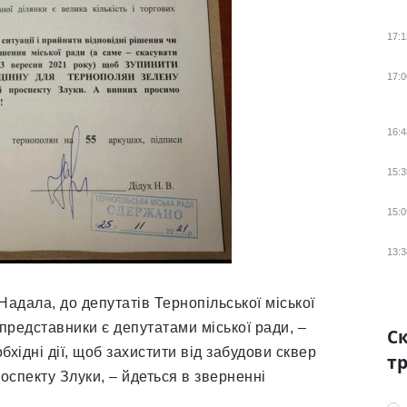
17:1
17:0
16:4
15:3
15:0
13:3
Надала, до депутатів Тернопільської міської
ї представники є депутатами міської ради, –
Ск
бхідні дії, щоб захистити від забудови сквер
тр
оспекту Злуки, – йдеться в зверненні