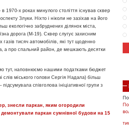
 в 1970-х роках минулого століття існував сквер
спекту Злуки. Ніхто і ніколи не зазіхав на його
льш екологічно забруднених ділянок міста,
’їзна дорога (М-19). Сквер слугує захисним
 газів тисяч автомобілів, які тут щоденно
а, а про спальний район, де мешкають десятки
ємо тут, наповнюємо нашими податками бюджет
і слів міського голови Сергія Надала) більш
– підсумувала співголова ініціативної групи з
По
По
р, знесли паркан, яким огородили
во
і демонтували паркан сумнівної будови на 15
ти