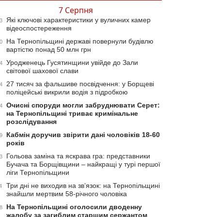
7 Серпня
Які ключові характеристики у вуличних камер
3
відеоспостереження
На Тернопільщині державі повернули будівлю
0
вартістю понад 50 млн грн
Уродженець Гусятинщини увійде до Зали
4
світової шахової слави
27 тисяч за фальшиве посвідчення: у Борщеві
4
поліцейські викрили водія з підробкою
Очисні споруди могли забруднювати Серет:
4
на Тернопільщині триває кримінальне
розслідування
Кабмін доручив звірити дані чоловіків 18-60
9
років
Гольова заміна та яскрава гра: представники
3
Бучача та Борщівщини – найкращі у турі першої
ліги Тернопільщини
Три дні не виходив на зв’язок: на Тернопільщині
4
знайшли мертвим 58-річного чоловіка
На Тернопільщині оголосили дводенну
8
жалобу за загиблим старшим сержантом