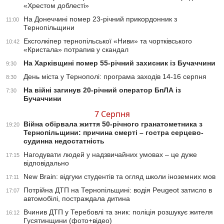
«Хрестом доблесті»
На Донеччині помер 23-річний прикордонник з
11:00
Тернопільщини
Ексголкіпер тернопільської «Ниви» та чортківського
10:42
«Кристала» потрапив у скандал
На Харківщині помер 55-річний захисник із Бучаччини
9:30
День міста у Тернополі: програма заходів 14-16 серпня
8:30
На війні загинув 20-річний оператор БпЛА із
7:30
Бучаччини
7 Серпня
Війна обірвала життя 50-річного гранатометника з
19:20
Тернопільщини: причина смерті – гостра серцево-
судинна недостатність
Нагодувати людей у надзвичайних умовах – це дуже
17:15
відповідально
New Brain: відгуки студентів та огляд школи іноземних мов
17:11
Потрійна ДТП на Тернопільщині: водія Peugeot затисло в
17:07
автомобілі, постраждала дитина
Вчинив ДТП у Теребовлі та зник: поліція розшукує жителя
16:12
Гусятинщини (фото+відео)