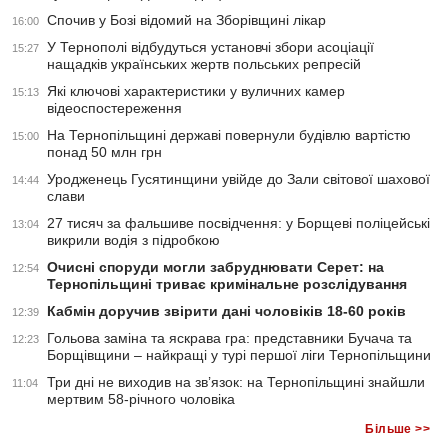
Спочив у Бозі відомий на Зборівщині лікар
16:00
У Тернополі відбудуться установчі збори асоціації
15:27
нащадків українських жертв польських репресій
Які ключові характеристики у вуличних камер
15:13
відеоспостереження
На Тернопільщині державі повернули будівлю вартістю
15:00
понад 50 млн грн
Уродженець Гусятинщини увійде до Зали світової шахової
14:44
слави
27 тисяч за фальшиве посвідчення: у Борщеві поліцейські
13:04
викрили водія з підробкою
Очисні споруди могли забруднювати Серет: на
12:54
Тернопільщині триває кримінальне розслідування
Кабмін доручив звірити дані чоловіків 18-60 років
12:39
Гольова заміна та яскрава гра: представники Бучача та
12:23
Борщівщини – найкращі у турі першої ліги Тернопільщини
Три дні не виходив на зв’язок: на Тернопільщині знайшли
11:04
мертвим 58-річного чоловіка
Більше >>