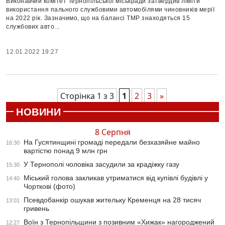
Виконавчий комітет Тернопільської міськради затвердив ліміти
використання пального службовими автомобілями чиновників мерії
на 2022 рік. Зазначимо, що на балансі ТМР знаходяться 15
службових авто...
12.01.2022 19:27
Сторінка 1 з 3
1
2
3
»
НОВИНИ
8 Серпня
На Гусятинщині громаді передали безхазяйне майно
16:30
вартістю понад 9 млн грн
У Тернополі чоловіка засудили за крадіжку газу
15:30
Міський голова закликав утриматися від купівлі будівлі у
14:40
Чорткові (фото)
Псевдобанкір ошукав жительку Кременця на 28 тисяч
13:01
гривень
Воїн з Тернопільщини з позивним «Хижак» нагороджений
12:27