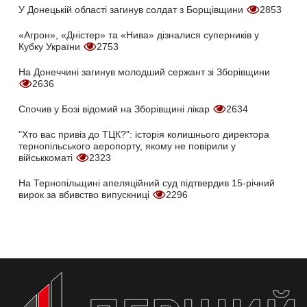
У Донецькій області загинув солдат з Борщівщини
2853
«Агрон», «Дністер» та «Нива» дізналися суперників у
Кубку України
2753
На Донеччині загинув молодший сержант зі Зборівщини
2636
Спочив у Бозі відомий на Зборівщині лікар
2634
"Хто вас привіз до ТЦК?": історія колишнього директора
тернопільського аеропорту, якому не повірили у
військкоматі
2323
На Тернопільщині апеляційний суд підтвердив 15-річний
вирок за вбивство випускниці
2296