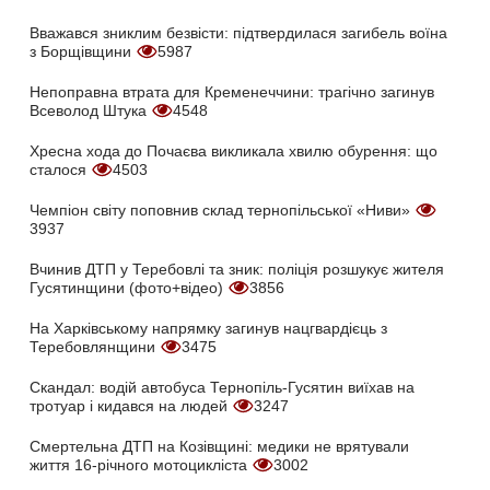
Вважався зниклим безвісти: підтвердилася загибель воїна
з Борщівщини
5987
Непоправна втрата для Кременеччини: трагічно загинув
Всеволод Штука
4548
Хресна хода до Почаєва викликала хвилю обурення: що
сталося
4503
Чемпіон світу поповнив склад тернопільської «Ниви»
3937
Вчинив ДТП у Теребовлі та зник: поліція розшукує жителя
Гусятинщини (фото+відео)
3856
На Харківському напрямку загинув нацгвардієць з
Теребовлянщини
3475
Скандал: водій автобуса Тернопіль-Гусятин виїхав на
тротуар і кидався на людей
3247
Смертельна ДТП на Козівщині: медики не врятували
життя 16-річного мотоцикліста
3002