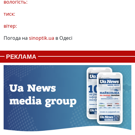
вологість:
тиск:
вітер:
Погода на
sinoptik.ua
в Одесі
РЕКЛАМА