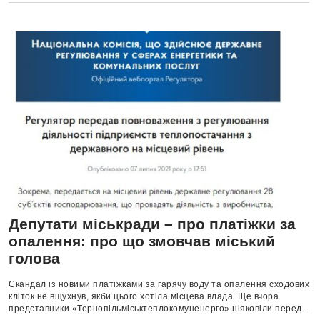
Депутати міськради – про платіжки за
опалення: про що змовчав міський
голова
Скандал із новими платіжками за гарячу воду та опалення сходових
кліток не вщухнув, якби цього хотіла місцева влада. Ще вчора
представники «Тернопільміськтеплокомуненерго» ніяковіли перед...