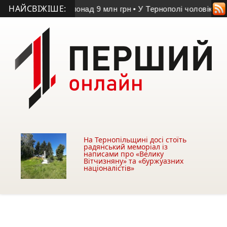
НАЙСВІЖІШЕ:
вартістю понад 9 млн грн
• У Тернополі чоловіка засудили за 
На Тернопільщині досі стоїть
радянський меморіал із
написами про «Велику
Вітчизняну» та «буржуазних
націоналістів»