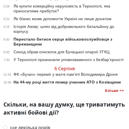
Як купити комерційну нерухомість в Тернополі, яка
9:28
приноситиме прибуток?
Як бізнес може допомогти Україні не лише донатом
9:22
Історія Азову: шлях від добровольчого батальйону до
9:15
корпусу
Перестало битися серце військовослужбовця з
8:30
Бережанщини
Синод обрав єпископа для Бучацької єпархії УГКЦ
8:00
У Тернополі призначили уповноваженого з безбар’єрності
7:30
6 Серпня
ФК «Бучач» переміг у матчі пам’яті Володимира Дроня
21:54
На 44-му році життя помер учасник АТО з Козівщини
18:46
Більше >>
Скільки, на вашу думку, ще триватимуть
активні бойові дії?
ще декілька років