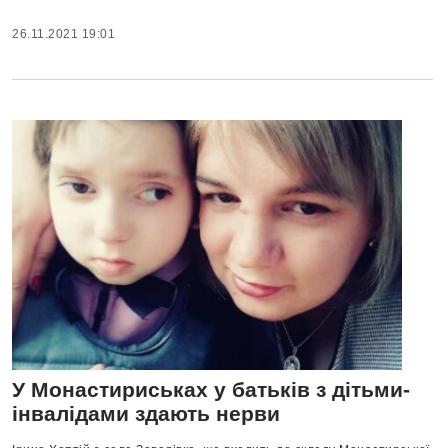
26.11.2021 19:01
У Монастириськах у батьків з дітьми-
інвалідами здають нерви