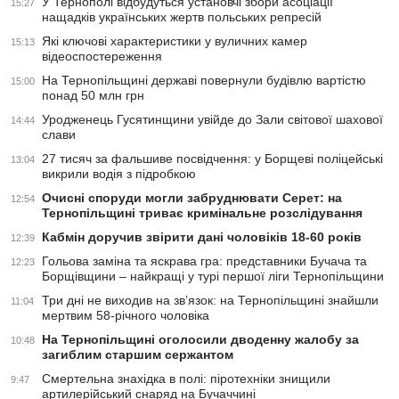
У Тернополі відбудуться установчі збори асоціації
15:27
нащадків українських жертв польських репресій
Які ключові характеристики у вуличних камер
15:13
відеоспостереження
На Тернопільщині державі повернули будівлю вартістю
15:00
понад 50 млн грн
Уродженець Гусятинщини увійде до Зали світової шахової
14:44
слави
27 тисяч за фальшиве посвідчення: у Борщеві поліцейські
13:04
викрили водія з підробкою
Очисні споруди могли забруднювати Серет: на
12:54
Тернопільщині триває кримінальне розслідування
Кабмін доручив звірити дані чоловіків 18-60 років
12:39
Гольова заміна та яскрава гра: представники Бучача та
12:23
Борщівщини – найкращі у турі першої ліги Тернопільщини
Три дні не виходив на зв’язок: на Тернопільщині знайшли
11:04
мертвим 58-річного чоловіка
На Тернопільщині оголосили дводенну жалобу за
10:48
загиблим старшим сержантом
Смертельна знахідка в полі: піротехніки знищили
9:47
артилерійський снаряд на Бучаччині