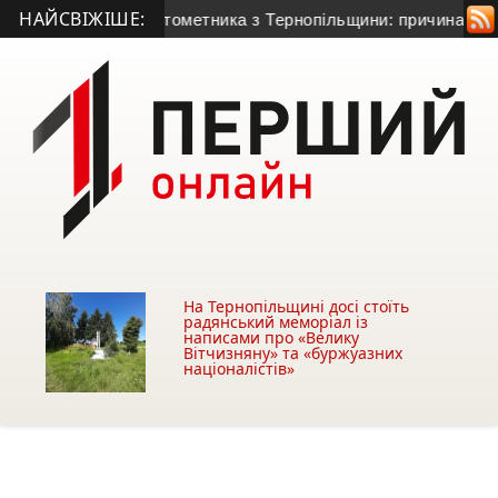
НАЙСВІЖІШЕ:
річного гранатометника з Тернопільщини: причина смерті – г
На Тернопільщині досі стоїть
радянський меморіал із
написами про «Велику
Вітчизняну» та «буржуазних
націоналістів»