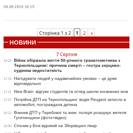
09.09.2016 16:15
Сторінка 1 з 2
1
2
»
НОВИНИ
7 Серпня
Війна обірвала життя 50-річного гранатометника з
19:20
Тернопільщини: причина смерті – гостра серцево-
судинна недостатність
Нагодувати людей у надзвичайних умовах – це дуже
17:15
відповідально
New Brain: відгуки студентів та огляд школи іноземних мов
17:11
Потрійна ДТП на Тернопільщині: водія Peugeot затисло в
17:07
автомобілі, постраждала дитина
Вчинив ДТП у Теребовлі та зник: поліція розшукує жителя
16:12
Гусятинщини (фото+відео)
Спочив у Бозі відомий на Зборівщині лікар
16:00