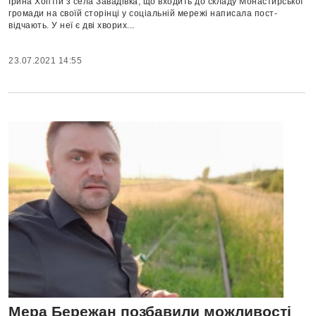
Ірина Хоптій з села Завадівка, що входить до складу Монастирської
громади на своїй сторінці у соціальній мережі написала пост-
відчають. У неї є дві хворих...
23.07.2021 14:55
Мера Бережан позбавили можливості