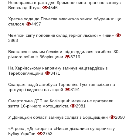
Непоправна втрата для Кременеччини: трагічно загинув
Всеволод Штука
4546
Хресна хода до Почаєва викликала хвилю обурення: що
сталося
4497
Чемпіон світу поповнив склад тернопільської «Ниви»
3863
Вважався зниклим безвісти: підтвердилася загибель 30-
річного воїна із Зборівщини
3716
На Харківському напрямку загинув нацгвардієць з
Теребовлянщини
3471
Скандал: водій автобуса Тернопіль-Гусятин виїхав на
тротуар і кидався на людей
3191
Смертельна ДТП на Козівщині: медики не врятували
життя 16-річного мотоцикліста
2981
У Донецькій області загинув солдат з Борщівщини
2850
«Агрон», «Дністер» та «Нива» дізналися суперників у
Кубку України
2753