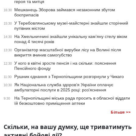
героя та митця
Мешканець Зборова займався незаконним збутом
16:30
боєприпасів
У Теребовлянському музеї-майстерні знайшли сторічний
15:30
путівник містом
На Хмельниччині знайшли унікальну кам’яну стелу віком
14:30
понад 4 тисячі років
Організатор масштабної вирубки лісу на Волині після
13:30
викриття вчинив самогубство
У кого в квітні зросте пенсія і на скільки: пояснення
12:30
Пенсійного фонду
Рушник єднання з Тернопільщини розгорнули у Чикаго
11:30
Як Національна служба здоров’я України оплачує
10:30
амбулаторні послуги в 2025 році: роз’яснення
На Тернопільщині міська рада просить в обласної віддати
9:30
їй безкоштовно приміщення аптеки
Більше >>
Скільки, на вашу думку, ще триватимуть
активні бойові дії?