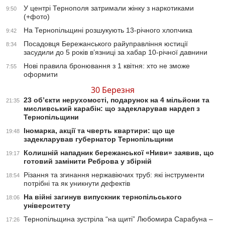
У центрі Тернополя затримали жінку з наркотиками
9:50
(+фото)
На Тернопільщині розшукують 13-річного хлопчика
9:42
Посадовця Бережанського райуправління юстиції
8:34
засудили до 5 років вʼязниці за хабар 10-річної давнини
Нові правила бронювання з 1 квітня: хто не зможе
7:55
оформити
30 Березня
23 об’єкти нерухомості, подарунок на 4 мільйони та
21:35
мисливський карабін: що задекларував нардеп з
Тернопільщини
Іномарка, акції та чверть квартири: що ще
19:48
задекларував губернатор Тернопільщини
Колишній нападник бережанської «Ниви» заявив, що
19:17
готовий замінити Реброва у збірній
Різання та згинання нержавіючих труб: які інструменти
18:54
потрібні та як уникнути дефектів
На війні загинув випускник тернопільського
18:06
університету
Тернопільщина зустріла “на щиті” Любомира Сарабуна –
17:26