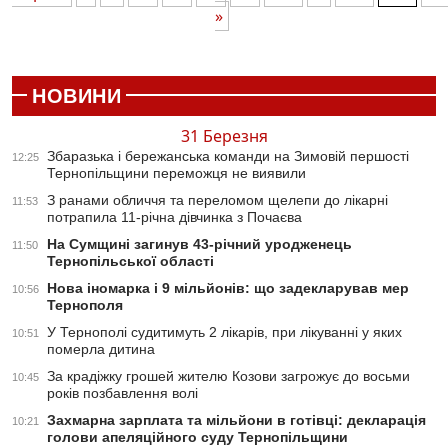
»
НОВИНИ
31 Березня
Збаразька і бережанська команди на Зимовій першості
12:25
Тернопільщини переможця не виявили
З ранами обличчя та переломом щелепи до лікарні
11:53
потрапила 11-річна дівчинка з Почаєва
На Сумщині загинув 43-річний уродженець
11:50
Тернопільської області
Нова іномарка і 9 мільйонів: що задекларував мер
10:56
Тернополя
У Тернополі судитимуть 2 лікарів, при лікуванні у яких
10:51
померла дитина
За крадіжку грошей жителю Козови загрожує до восьми
10:45
років позбавлення волі
Захмарна зарплата та мільйони в готівці: декларація
10:21
голови апеляційного суду Тернопільщини