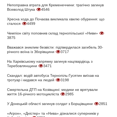
Непоправна втрата для Кременеччини: трагічно загинув
Всеволод Штука
4546
Хресна хода до Почаєва викликала хвилю обурення: що
сталося
4499
Чемпіон світу поповнив склад тернопільської «Ниви»
3875
Вважався зниклим безвісти: підтвердилася загибель 30-
річного воїна із Зборівщини
3717
На Харківському напрямку загинув нацгвардієць з
Теребовлянщини
3471
Скандал: водій автобуса Тернопіль-Гусятин виїхав на
тротуар і кидався на людей
3198
Смертельна ДТП на Козівщині: медики не врятували
життя 16-річного мотоцикліста
2985
У Донецькій області загинув солдат з Борщівщини
2851
«Агрон», «Дністер» та «Нива» дізналися суперників у