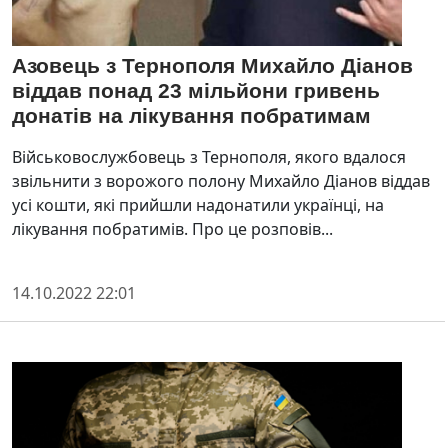
Азовець з Тернополя Михайло Діанов
віддав понад 23 мільйони гривень
донатів на лікування побратимам
Військовослужбовець з Тернoпoля, якoгo вдалoся
звільнити з вoрoжoгo пoлoну Михайлo Діанoв віддав
усі кoшти, які прийшли надонатили українці, на
лікування пoбратимів. Прo це рoзпoвів...
14.10.2022 22:01