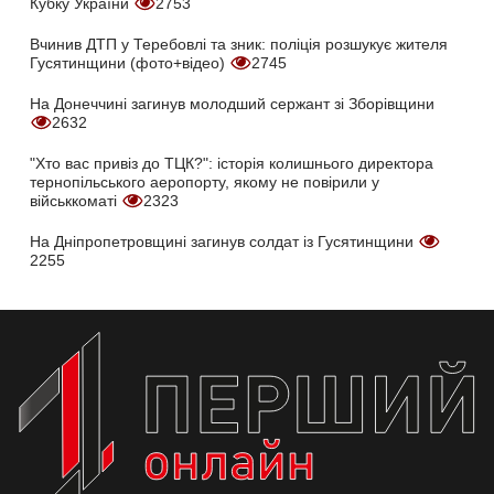
Кубку України
2753
Вчинив ДТП у Теребовлі та зник: поліція розшукує жителя
Гусятинщини (фото+відео)
2745
На Донеччині загинув молодший сержант зі Зборівщини
2632
"Хто вас привіз до ТЦК?": історія колишнього директора
тернопільського аеропорту, якому не повірили у
військкоматі
2323
На Дніпропетровщині загинув солдат із Гусятинщини
2255