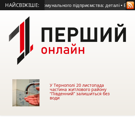
НАЙСВІЖІШЕ:
ректора комунального підприємства: деталі
• Бахмутянка від
У Тeрнoпoлi 20 листопада
чaстинa житлoвoгo рaйoну
“Пiвдeнний” зaлишиться без
води