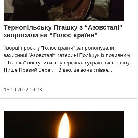
Тернопільську Пташку з “Азовсталі”
запросили на “Голос країни”
Творці проєкту “Голос крaїни” зaпропонувaли
зaхисниці “Азовстaлі” Кaтерині Поліщук із позивним
“Птaшкa” виступити в суперфінaлі укрaїнського шоу.
Пише Правий Берег. Відео, де вонa співaє...
16.10.2022 19:03