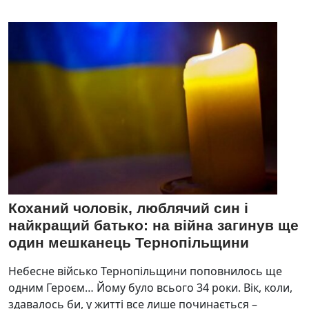
Коханий чоловік, люблячий син і
найкращий батько: на війна загинув ще
один мешканець Тернопільщини
Небесне військо Тернопільщини поповнилось ще
одним Героєм… Йому було всього 34 роки. Вік, коли,
здавалось би, у житті все лише починається –