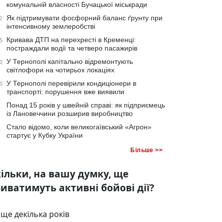
комунальній власності Бучацької міськради
Як підтримувати фосфорний баланс ґрунту при
2
інтенсивному землеробстві
Кривава ДТП на перехресті в Кременці:
5
постраждали водії та четверо пасажирів
У Тернополі капітально відремонтують
0
світлофори на чотирьох локаціях
У Тернополі перевірили кондиціонери в
0
транспорті: порушення вже виявили
Понад 15 років у швейній справі: як підприємець
із Лановеччини розширив виробництво
Стало відомо, коли великогаївський «Агрон»
стартує у Кубку України
Більше >>
ільки, на вашу думку, ще
иватимуть активні бойові дії?
ще декілька років