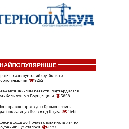
НАЙПОПУЛЯРНІШЕ
рагічно загинув юний футболіст з
Тернопільщини
9252
Вважався зниклим безвісти: підтвердилася
загибель воїна з Борщівщини
5868
Непоправна втрата для Кременеччини:
трагічно загинув Всеволод Штука
4545
Хресна хода до Почаєва викликала хвилю
обурення: що сталося
4487