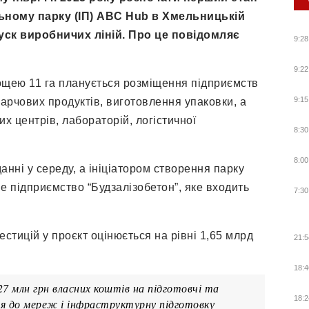
льному парку (ІП) ABC Hub в Хмельницькій
апуск виробничих ліній. Про це повідомляє
9:28
9:22
лощею 11 га планується розміщення підприємств
9:15
арчових продуктів, виготовлення упаковки, а
х центрів, лабораторій, логістичної
8:30
8:00
анні у середу, а ініціатором створення парку
 підприємство “Будзалізобетон”, яке входить
7:30
естицій у проєкт оцінюється на рівні 1,65 млрд
21:5
18:4
27 млн грн власних коштів на підготовчі та
18:2
ня до мереж і інфраструктурну підготовку