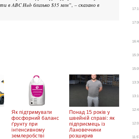
ати в ABC Hub близько $35 млн”, – сказано в
17:1
17:0
16:4
15:3
15:0
13:3
13:1
12:4
Як підтримувати
Понад 15 років у
фосфорний баланс
швейній справі: як
ґрунту при
підприємець із
12:0
інтенсивному
Лановеччини
землеробстві
розширив
11:5