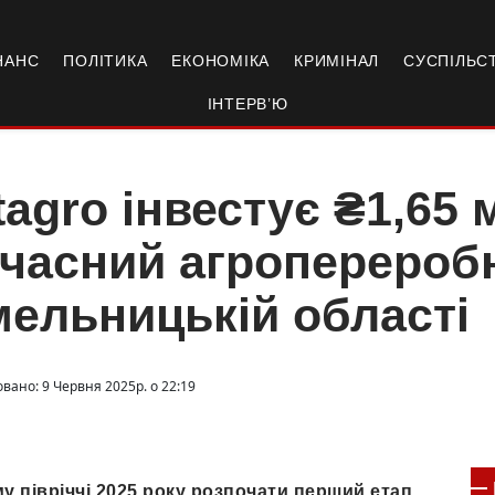
НАНС
ПОЛІТИКА
ЕКОНОМІКА
КРИМІНАЛ
СУСПІЛЬС
ІНТЕРВ’Ю
tagro інвестує ₴1,65 
часний агропереробн
ельницькій області
вано: 9 Червня 2025р. о 22:19
му півріччі 2025 року розпочати перший етап