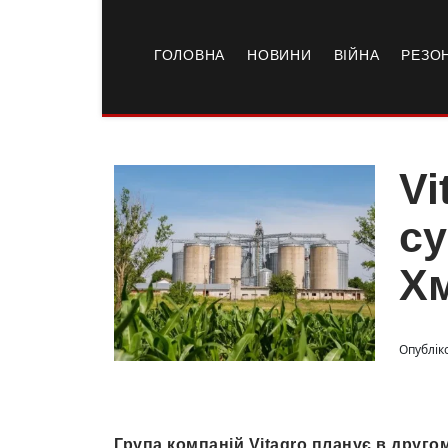
ГОЛОВНА
НОВИНИ
ВІЙНА
РЕЗО
Vi
су
Хм
Опубліко
Група компаній Vitagro планує в друго