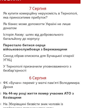
7 Серпня
Як купити комерційну нерухомість в Тернополі,
яка приноситиме прибуток?
Як бізнес може допомогти Україні не лише
донатом
Історія Азову: шлях від добровольчого
батальйону до корпусу
Перестало битися серце
військовослужбовця з Бережанщини
Синод обрав єпископа для Бучацької єпархії
УГКЦ
У Тернополі призначили уповноваженого з
безбар’єрності
6 Серпня
ФК «Бучач» переміг у матчі пам’яті Володимира
4
Дроня
На 44-му році життя помер учасник АТО з
6
Козівщини
На Зборівщині безвісти зник чоловік із
4