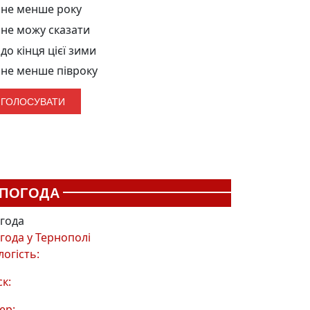
не менше року
не можу сказати
до кінця цієї зими
не менше півроку
ПОГОДА
года
года у
Тернополі
логість:
ск:
ер: