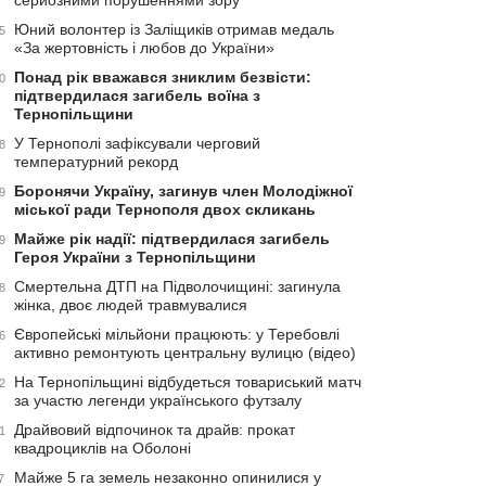
серйозними порушеннями зору
Юний волонтер із Заліщиків отримав медаль
5
«За жертовність і любов до України»
Понад рік вважався зниклим безвісти:
0
підтвердилася загибель воїна з
Тернопільщини
У Тернополі зафіксували черговий
8
температурний рекорд
Боронячи Україну, загинув член Молодіжної
9
міської ради Тернополя двох скликань
Майже рік надії: підтвердилася загибель
9
Героя України з Тернопільщини
Смертельна ДТП на Підволочищині: загинула
8
жінка, двоє людей травмувалися
Європейські мільйони працюють: у Теребовлі
6
активно ремонтують центральну вулицю (відео)
На Тернопільщині відбудеться товариський матч
2
за участю легенди українського футзалу
Драйвовий відпочинок та драйв: прокат
1
квадроциклів на Оболоні
Майже 5 га земель незаконно опинилися у
7