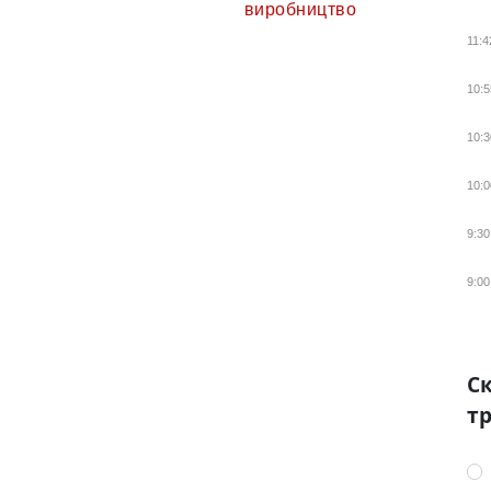
виробництво
11:4
10:5
10:3
10:0
9:30
9:00
Ск
тр