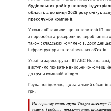
будівельних робіт у новому індустріа
області, а до кінця 2028 року очікує з
пресслужба компанії.
У компанії заявили, що на території ІП п
з переробки агросировини, виробництва х
також складських комплексів, дослідницьки
інфраструктури та торгівельних об’єктів.
України зареєстрував ІП ABC Hub на засід
виступило приватне виробничо-комерційне
до групи компаній Vitagro.
Група повідомляє, що загальний обсяг інв
грн.
На першому етапі група Vitagro інвестує 1
земельні роботи, проєктування, підключен