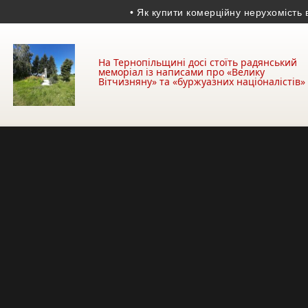
• Як купити комерційну нерухомість в Тер
На Тернопільщині досі стоїть радянський
меморіал із написами про «Велику
Вітчизняну» та «буржуазних націоналістів»