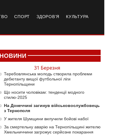
ТВО
СПОРТ
ЗДОРОВ’Я
КУЛЬТУРА
НОВИНИ
31 Березня
Теребовлянська молодь створила проблеми
0
дебютанту вищої футбольної ліги
Тернопільщини
Що носити чоловікам: тенденції модного
9
стилю-2025
На Донеччині загинув військовослужбовець
0
з Тернополя
У жителя Шумщини вилучили бойові набої
0
За смертельну аварію на Тернопільщині жителю
0
Хмельниччини загрожує серйозне покарання