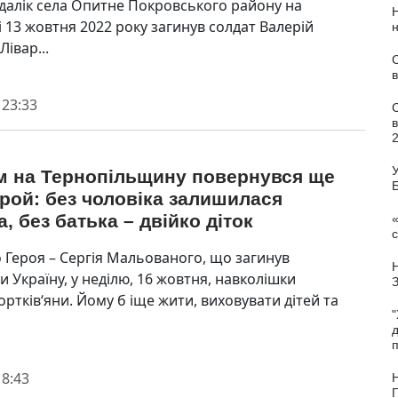
далік села Опитне Покровського району на
 13 жовтня 2022 року загинув солдат Валерій
івар...
С
в
 23:33
У
м на Тернопільщину повернувся ще
рой: без чоловіка залишилася
, без батька – двійко діток
«
с
о Героя – Сергія Мальованого, що загинув
 Україну, у неділю, 16 жовтня, навколішки
ортків‘яни. Йому б іще жити, виховувати дітей та
"
п
 8:43
Н