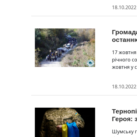
18.10.2022
Громад
останню
17 жовтня
річного с
жовтня у 
18.10.2022
Терноп
Героя: 
Шумську г