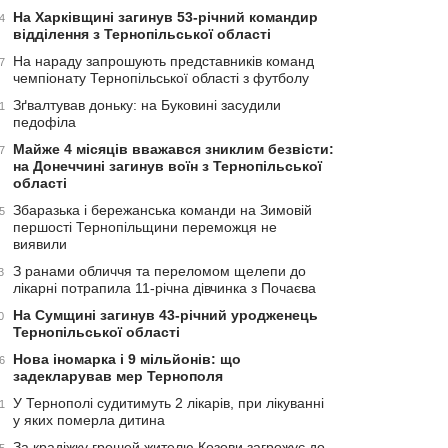
На Харківщині загинув 53-річний командир
4
відділення з Тернопільської області
На нараду запрошують представників команд
7
чемпіонату Тернопільської області з футболу
Зґвалтував доньку: на Буковині засудили
1
педофіла
Майже 4 місяців вважався зниклим безвісти:
7
на Донеччині загинув воїн з Тернопільської
області
Збаразька і бережанська команди на Зимовій
5
першості Тернопільщини переможця не
виявили
З ранами обличчя та переломом щелепи до
3
лікарні потрапила 11-річна дівчинка з Почаєва
На Сумщині загинув 43-річний уродженець
0
Тернопільської області
Нова іномарка і 9 мільйонів: що
6
задекларував мер Тернополя
У Тернополі судитимуть 2 лікарів, при лікуванні
1
у яких померла дитина
За крадіжку грошей жителю Козови загрожує до