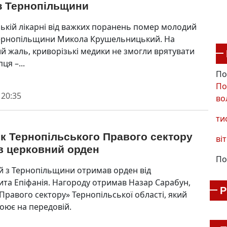
із Тернопільщини
зькій лікарні від важких поранень помер молодий
Тернопільщини Микола Крушельницький. На
й жаль, криворізькі медики не змогли врятувати
ця –...
По
По
 20:35
во
ти
к Тернопільського Правого сектору
віт
в церковний орден
По
й з Тернопільщини отримав орден від
та Епіфанія. Нaгороду отримав Нaзaр Сaрaбун,
«Прaвого сектору» Тернопільської облaсті, який
воює нa передовій.