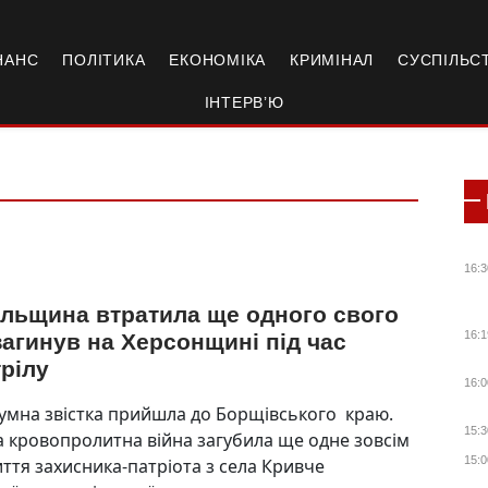
НАНС
ПОЛІТИКА
ЕКОНОМІКА
КРИМІНАЛ
СУСПІЛЬС
ІНТЕРВ’Ю
16:3
ільщина втратила ще одного свого
16:1
загинув на Херсонщині під час
рілу
16:0
умна звістка прийшла до Борщівського краю.
15:3
 кровопролитна війна загубила ще одне зовсім
15:0
ття захисника-патріота з села Кривче