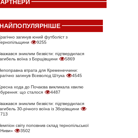
АРТНЕРИ
НАЙПОПУЛЯРНІШЕ
рагічно загинув юний футболіст з
Тернопільщини
9255
Вважався зниклим безвісти: підтвердилася
загибель воїна з Борщівщини
5869
Непоправна втрата для Кременеччини:
трагічно загинув Всеволод Штука
4545
Хресна хода до Почаєва викликала хвилю
обурення: що сталося
4487
Вважався зниклим безвісти: підтвердилася
агибель 30-річного воїна із Зборівщини
3713
емпіон світу поповнив склад тернопільської
«Ниви»
3502