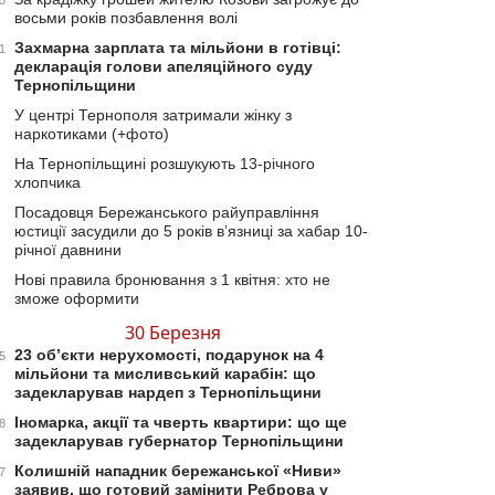
5
восьми років позбавлення волі
Захмарна зарплата та мільйони в готівці:
1
декларація голови апеляційного суду
Тернопільщини
У центрі Тернополя затримали жінку з
наркотиками (+фото)
На Тернопільщині розшукують 13-річного
хлопчика
Посадовця Бережанського райуправління
юстиції засудили до 5 років вʼязниці за хабар 10-
річної давнини
Нові правила бронювання з 1 квітня: хто не
зможе оформити
30 Березня
23 об’єкти нерухомості, подарунок на 4
5
мільйони та мисливський карабін: що
задекларував нардеп з Тернопільщини
Іномарка, акції та чверть квартири: що ще
8
задекларував губернатор Тернопільщини
Колишній нападник бережанської «Ниви»
7
заявив, що готовий замінити Реброва у