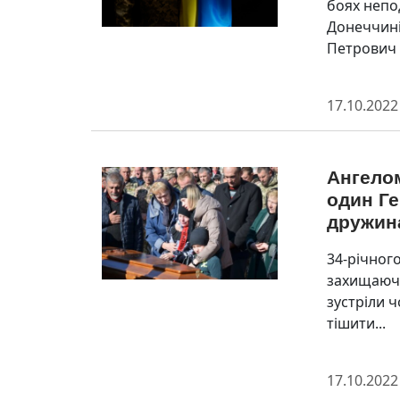
боях непо
Донеччині
Петрович Л
17.10.2022
Ангело
один Ге
дружина
34-річног
захищаючи
зустріли ч
тішити...
17.10.2022