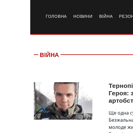
ГОЛОВНА
НОВИНИ
ВІЙНА
РЕЗО
ВІЙНА
Терноп
Героя: 
артобст
Ще одна с
Безжальна
молоде жи