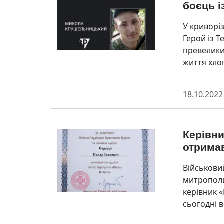
боєць 
У криворі
Герой із 
превелики
життя хлоп
18.10.2022
Керівни
отрима
Військови
митрополи
керівник 
сьогодні 