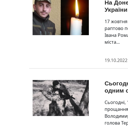
На Доне
України
17 жовтня 
раптово п
Івана Ром
міста...
19.10.2022
Сьогод
одним с
Сьогодні, 
прощання 
Володимир
голова Тер