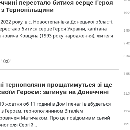
10:4
ччині перестало битися серце Героя
 з Тернопільщини
10:2
2022 року, в с. Новостепанівка Донецької області,
ерестало битися серце Героя України, капітана
9:50
ановича Ковцуна (1993 року народження), жителя
9:42
8:34
 10:01
7:55
ні тернополяни прощатимуться зі ще
воїм Героєм: загинув на Донеччині
21:3
19 жовтня об 11 годині в Домі печалі відбудеться
з Героєм, тернополянином Віталієм
19:4
овичем Матичаком. Про це повідомив міський
нополя Сергій...
19:1