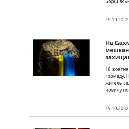
Борщівсько
19.10.2022
На Бах
мешкан
захища
18 жовтня
громаду. 
житель се
новину по
19.10.2022