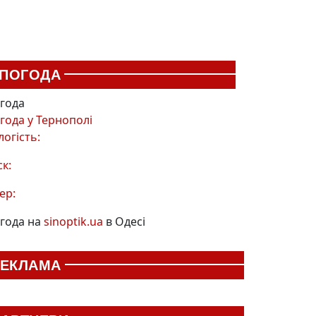
ПОГОДА
года
года у
Тернополі
логість:
ск:
ер:
года на
sinoptik.ua
в Одесі
РЕКЛАМА