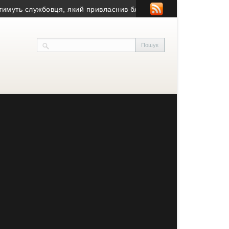
 службовця, який привласнив близько 6 млн грн
• На Тернопіль