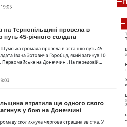
П
 19:05
а на Тернопільщині провела в
Т
 путь 45-річного солдата
 Шумська громада провела в останню путь 45-
олдата Івана Зотовича Горобця, який загинув 10
с. Первомайське на Донеччині. На передовій...
 9:03
з
ільщина втратила ще одного свого
загинув у бою на Донеччині
Ч
ромаду сколихнула чергова страшна звістка. У