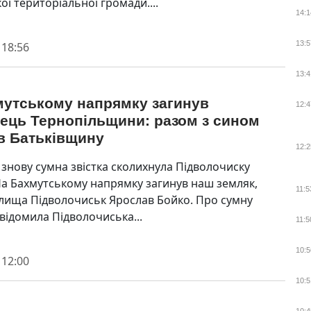
ї територіальної громади....
14:1
13:5
 18:56
13:4
мутському напрямку загинув
12:4
ець Тернопільщини: разом з сином
в Батьківщину
12:2
 знову сумна звістка сколихнула Підволочиску
На Бахмутському напрямку загинув наш земляк,
11:5
лища Підволочиськ Ярослав Бойко. Про сумну
відомила Підволочиська...
11:5
10:5
 12:00
10:5