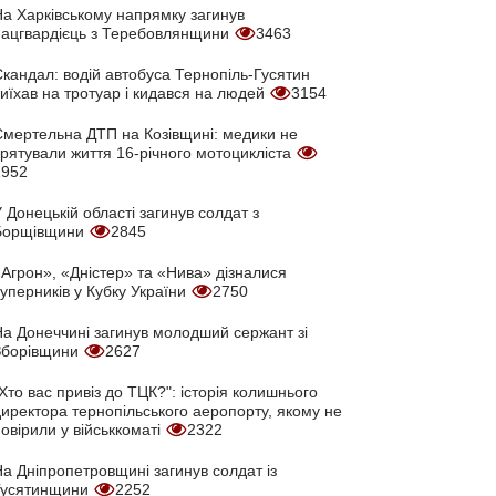
На Харківському напрямку загинув
нацгвардієць з Теребовлянщини
3463
кандал: водій автобуса Тернопіль-Гусятин
иїхав на тротуар і кидався на людей
3154
Смертельна ДТП на Козівщині: медики не
врятували життя 16-річного мотоцикліста
2952
 Донецькій області загинув солдат з
Борщівщини
2845
Агрон», «Дністер» та «Нива» дізналися
уперників у Кубку України
2750
На Донеччині загинув молодший сержант зі
Зборівщини
2627
Хто вас привіз до ТЦК?": історія колишнього
директора тернопільського аеропорту, якому не
овірили у військкоматі
2322
а Дніпропетровщині загинув солдат із
Гусятинщини
2252