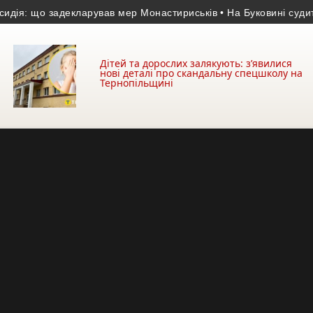
: що задекларував мер Монастириськів
• На Буковині судитимуть
Дітей та дорослих залякують: з’явилися
нові деталі про скандальну спецшколу на
Тернопільщині