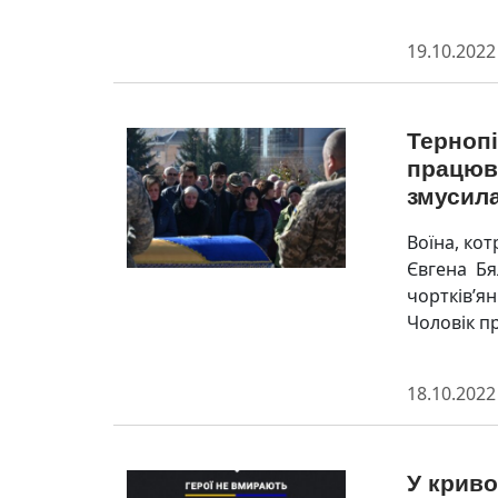
19.10.2022
Терноп
працюва
змусила
Воїна, ко
Євгена Бял
чортків’ян
Чоловік п
18.10.2022
У криво