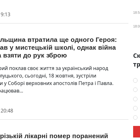
18:5
 9:13
18:0
ільщина втратила ще одного Героя:
в у мистецькій школі, однак війна
Ск
 взяти до рук зброю
тр
трий поклав своє життя за український народ
уцького, сьогодні, 18 жовтня, зустріли
и у Соборі верховних апостолів Петра і Павла.
рацював...
 20:48
різькій лікарні помер поранений