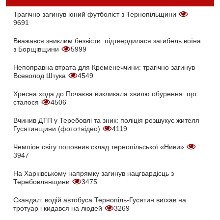
Трагічно загинув юний футболіст з Тернопільщини
9691
Вважався зниклим безвісти: підтвердилася загибель воїна
з Борщівщини
5999
Непоправна втрата для Кременеччини: трагічно загинув
Всеволод Штука
4549
Хресна хода до Почаєва викликала хвилю обурення: що
сталося
4506
Вчинив ДТП у Теребовлі та зник: поліція розшукує жителя
Гусятинщини (фото+відео)
4119
Чемпіон світу поповнив склад тернопільської «Ниви»
3947
На Харківському напрямку загинув нацгвардієць з
Теребовлянщини
3475
Скандал: водій автобуса Тернопіль-Гусятин виїхав на
тротуар і кидався на людей
3269