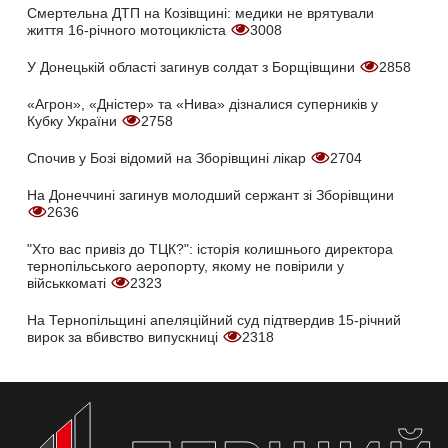
Смертельна ДТП на Козівщині: медики не врятували
життя 16-річного мотоцикліста
3008
У Донецькій області загинув солдат з Борщівщини
2858
«Агрон», «Дністер» та «Нива» дізналися суперників у
Кубку України
2758
Спочив у Бозі відомий на Зборівщині лікар
2704
На Донеччині загинув молодший сержант зі Зборівщини
2636
"Хто вас привіз до ТЦК?": історія колишнього директора
тернопільського аеропорту, якому не повірили у
військкоматі
2323
На Тернопільщині апеляційний суд підтвердив 15-річний
вирок за вбивство випускниці
2318