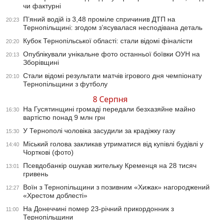
чи фактурні
П’яний водій із 3,48 проміле спричинив ДТП на
20:23
Тернопільщині: згодом з’ясувалася несподівана деталь
Кубок Тернопільської області: стали відомі фіналісти
20:20
Опублікували унікальне фото останньої боївки ОУН на
20:13
Зборівщині
Стали відомі результати матчів ігрового дня чемпіонату
20:10
Тернопільщини з футболу
8 Серпня
На Гусятинщині громаді передали безхазяйне майно
16:30
вартістю понад 9 млн грн
У Тернополі чоловіка засудили за крадіжку газу
15:30
Міський голова закликав утриматися від купівлі будівлі у
14:40
Чорткові (фото)
Псевдобанкір ошукав жительку Кременця на 28 тисяч
13:01
гривень
Воїн з Тернопільщини з позивним «Хижак» нагороджений
12:27
«Хрестом доблесті»
На Донеччині помер 23-річний прикордонник з
11:00
Тернопільщини