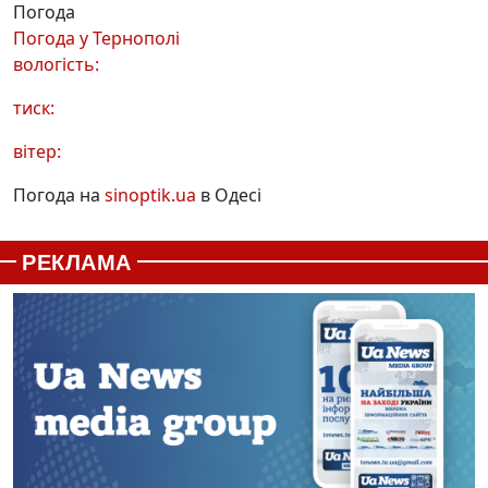
Погода
Погода у
Тернополі
вологість:
тиск:
вітер:
Погода на
sinoptik.ua
в Одесі
РЕКЛАМА