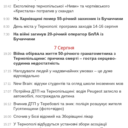
Ексголкіпер тернопільської «Ниви» та чортківського
10:42
«Кристала» потрапив у скандал
На Харківщині помер 55-річний захисник із Бучаччини
9:30
День міста у Тернополі: програма заходів 14-16 серпня
8:30
На війні загинув 20-річний оператор БпЛА із
7:30
Бучаччини
7 Серпня
Війна обірвала життя 50-річного гранатометника з
19:20
Тернопільщини: причина смерті – гостра серцево-
судинна недостатність
Нагодувати людей у надзвичайних умовах – це дуже
17:15
відповідально
New Brain: відгуки студентів та огляд школи іноземних мов
17:11
Потрійна ДТП на Тернопільщині: водія Peugeot затисло в
17:07
автомобілі, постраждала дитина
Вчинив ДТП у Теребовлі та зник: поліція розшукує жителя
16:12
Гусятинщини (фото+відео)
Спочив у Бозі відомий на Зборівщині лікар
16:00
У Тернополі відбудуться установчі збори асоціації
15:27