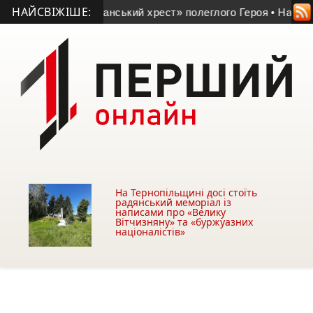
НАЙСВІЖІШЕ:
едали «Комбатанський хрест» полеглого Героя
• На Запоріж
На Тернопільщині досі стоїть
радянський меморіал із
написами про «Велику
Вітчизняну» та «буржуазних
націоналістів»