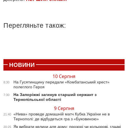
Перегляньте також:
НОВИНИ
10 Серпня
На Гусятинщину передали «Комбатанський хрест»
8:30
полеглого Героя
На Запоріжжі загинув старший сержант з
7:30
Тернопільської області
9 Серпня
«Нива» проведе домашній матч Кубка України не в
21:40
Тернополі: де відбудеться гра з «Буковиною»
Як вибрати келихи для дому: прозорі чи кольорові, гладкі
20:25