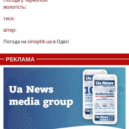
вологість:
тиск:
вітер:
Погода на
sinoptik.ua
в Одесі
РЕКЛАМА