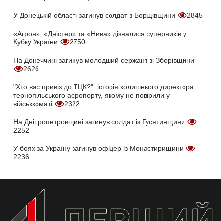
У Донецькій області загинув солдат з Борщівщини
2845
«Агрон», «Дністер» та «Нива» дізналися суперників у
Кубку України
2750
На Донеччині загинув молодший сержант зі Зборівщини
2626
"Хто вас привіз до ТЦК?": історія колишнього директора
тернопільського аеропорту, якому не повірили у
військкоматі
2322
На Дніпропетровщині загинув солдат із Гусятинщини
2252
У боях за Україну загинув офіцер із Монастирищини
2236