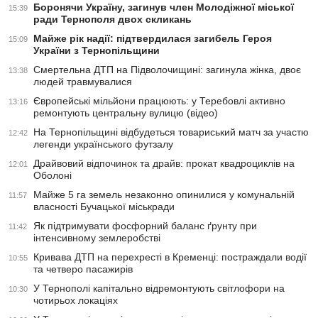
Боронячи Україну, загинув член Молодіжної міської
15:39
ради Тернополя двох скликань
Майже рік надії: підтвердилася загибель Героя
15:09
України з Тернопільщини
Смертельна ДТП на Підволочищині: загинула жінка, двоє
13:38
людей травмувалися
Європейські мільйони працюють: у Теребовлі активно
13:16
ремонтують центральну вулицю (відео)
На Тернопільщині відбудеться товариський матч за участю
12:42
легенди українського футзалу
Драйвовий відпочинок та драйв: прокат квадроциклів на
12:01
Оболоні
Майже 5 га земель незаконно опинилися у комунальній
11:57
власності Бучацької міськради
Як підтримувати фосфорний баланс ґрунту при
11:42
інтенсивному землеробстві
Кривава ДТП на перехресті в Кременці: постраждали водії
10:55
та четверо пасажирів
У Тернополі капітально відремонтують світлофори на
10:30
чотирьох локаціях