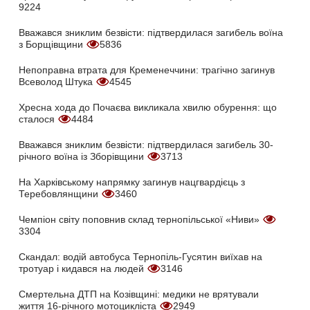
9224
Вважався зниклим безвісти: підтвердилася загибель воїна
з Борщівщини
5836
Непоправна втрата для Кременеччини: трагічно загинув
Всеволод Штука
4545
Хресна хода до Почаєва викликала хвилю обурення: що
сталося
4484
Вважався зниклим безвісти: підтвердилася загибель 30-
річного воїна із Зборівщини
3713
На Харківському напрямку загинув нацгвардієць з
Теребовлянщини
3460
Чемпіон світу поповнив склад тернопільської «Ниви»
3304
Скандал: водій автобуса Тернопіль-Гусятин виїхав на
тротуар і кидався на людей
3146
Смертельна ДТП на Козівщині: медики не врятували
життя 16-річного мотоцикліста
2949