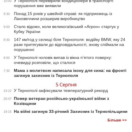
У Тернополі перевірили кондиціонери в транспорті:
10:00
порушення вже виявили
Понад 15 років у швейній справі: як підприємець із
9:30
Лановеччини розширив виробництво
Стало відомо, коли великогаївський «Агрон» стартує у
9:00
Кубку України
147 км/год у селищі біля Тернополя: водійку BMW, яку 24
8:30
рази притягували до відповідальності, знову спіймали на
порушенні
У Тернополі чоловік випав із вікна п’ятого поверху:
8:00
очевидці розповіли, що сталося
Мама з молитвою написала ікону для сина: на фронті
7:30
загинув захисник із Тернополя
5 Серпня
У Тернополі зафіксували температурний рекорд
23:22
Помер ветеран російсько-української війни з
20:47
Козівщини
На війні загинув 33-річний Захисник із Тернопільщини
19:15
Більше >>