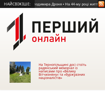
НАЙСВІЖІШЕ:
атчі пам’яті Володимира Дроня
• На 44-му році життя помер у
На Тернопільщині досі стоїть
радянський меморіал із
написами про «Велику
Вітчизняну» та «буржуазних
націоналістів»