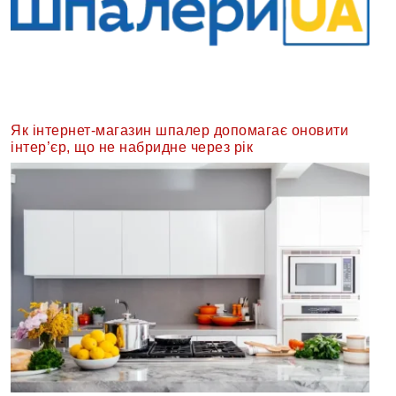
Як інтернет-магазин шпалер допомагає оновити
інтер’єр, що не набридне через рік