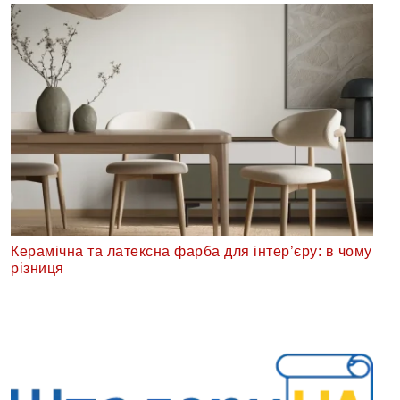
Керамічна та латексна фарба для інтер’єру: в чому
різниця