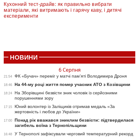
Кухонний тест-драйв: як правильно вибрати
матеріали, які витримають і гарячу каву, і дитячі
експерименти
НОВИНИ
6 Серпня
ФК «Бучач» переміг у матчі пам’яті Володимира Дроня
21:54
На 44-му році життя помер учасник АТО з Козівщини
18:46
На Зборівщині безвісти зник чоловік із серйозними
18:24
порушеннями зору
Юний волонтер із Заліщиків отримав медаль «За
17:15
жертовність і любов до України»
Понад рік вважався зниклим безвісти: підтвердилася
17:00
загибель воїна з Тернопільщини
У Тернополі зафіксували черговий температурний рекорд
16:48