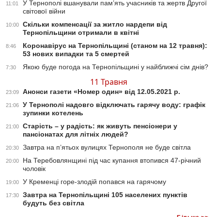
У Тернополі вшанували пам’ять учасників та жертв Другої
11:01
світової війни
Скільки компенсації за житло нардепи від
10:00
Тернопільщини отримали в квітні
Коронавірус на Тернопільщині (станом на 12 травня):
8:46
53 нових випадки та 5 смертей
Якою буде погода на Тернопільщині у найближчі сім днів?
7:30
11 Травня
Анонси газети «Номер один» від 12.05.2021 р.
23:09
У Тернополі надовго відключать гарячу воду: графік
21:06
зупинки котелень
Старість – у радість: як живуть пенсіонери у
21:00
пансіонатах для літніх людей?
Завтра на п’ятьох вулицях Тернополя не буде світла
20:30
На Теребовлянщині під час купання втопився 47-річний
20:00
чоловік
У Кременці горе-злодій попався на гарячому
19:00
Завтра на Тернопільщині 105 населених пунктів
17:30
будуть без світла