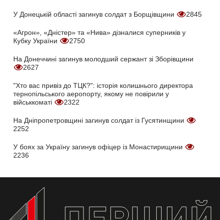
У Донецькій області загинув солдат з Борщівщини
2845
«Агрон», «Дністер» та «Нива» дізналися суперників у
Кубку України
2750
На Донеччині загинув молодший сержант зі Зборівщини
2627
"Хто вас привіз до ТЦК?": історія колишнього директора
тернопільського аеропорту, якому не повірили у
військкоматі
2322
На Дніпропетровщині загинув солдат із Гусятинщини
2252
У боях за Україну загинув офіцер із Монастирищини
2236