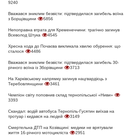
9240
Вважався зниклим безвісти: підтвердилася загибель воїна
з Борщівщини
5856
Непоправна втрата для Кременеччини: трагічно загинув
Всеволод Штука
4545
Хресна хода до Почаєва викликала хвилю обурення: що
сталося
4486
Вважався зниклим безвісти: підтвердилася загибель 30-
річного воїна із Зборівщини
3713
На Харківському напрямку загинув нацгвардієць з
Теребовлянщини
3461
Чемпіон світу поповнив склад тернопільської «Ниви»
3393
Скандал: водій автобуса Тернопіль-Гусятин виїхав на
тротуар і кидався на людей
3149
Смертельна ДТП на Козівщині: медики не врятували
життя 16-річного мотоцикліста
2951