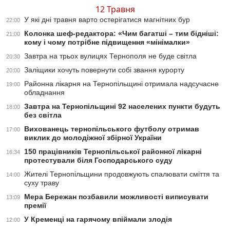
12 Травня
У які дні травня варто остерігатися магнітних бур
22:00
Колонка шеф-редактора: «Чим багатші – тим бідніші:
21:00
кому і чому потрібне підвищення «мінімалки»
Завтра на трьох вулицях Тернополя не буде світла
20:30
Заліщики хочуть повернути собі звання курорту
20:00
Районна лікарня на Тернопільщині отримала надсучасне
19:00
обладнання
Завтра на Тернопільщині 92 населених пункти будуть
18:00
без світла
Вихованець тернопільського футболу отримав
17:00
виклик до молодіжної збірної України
150 працівників Тернопільської районної лікарні
16:34
протестували біля Господарського суду
Жителі Тернопільщини продовжують спалювати сміття та
14:00
суху траву
Мера Бережан позбавили можливості виписувати
13:09
премії
У Кременці на гарячому впіймали злодія
12:00