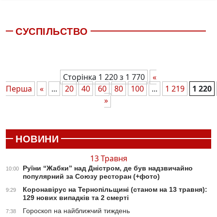
СУСПІЛЬСТВО
Сторінка 1 220 з 1 770
«
Перша
«
...
20
40
60
80
100
...
1 219
1 220
»
НОВИНИ
13 Травня
Руїни “Жабки” над Дністром, де був надзвичайно
10:00
популярний за Союзу ресторан (+фото)
Коронавірус на Тернопільщині (станом на 13 травня):
9:29
129 нових випадків та 2 смерті
Гороскоп на найближчий тиждень
7:38