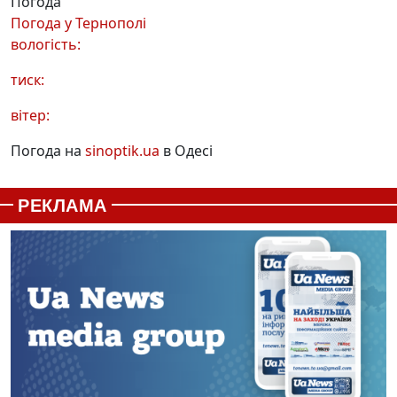
Погода
Погода у
Тернополі
вологість:
тиск:
вітер:
Погода на
sinoptik.ua
в Одесі
РЕКЛАМА