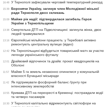
У Тернополі зафіксували черговий температурний рекорд
16:48
Боронячи Україну, загинув член Молодіжної міської
15:39
ради Тернополя двох скликань
Майже рік надії: підтвердилася загибель Героя
15:09
України з Тернопільщини
Смертельна ДТП на Підволочищині: загинула жінка, двоє
13:38
людей травмувалися
Європейські мільйони працюють: у Теребовлі активно
13:16
ремонтують центральну вулицю (відео)
На Тернопільщині відбудеться товариський матч за участю
12:42
легенди українського футзалу
Драйвовий відпочинок та драйв: прокат квадроциклів на
12:01
Оболоні
Майже 5 га земель незаконно опинилися у комунальній
11:57
власності Бучацької міськради
Як підтримувати фосфорний баланс ґрунту при
11:42
інтенсивному землеробстві
Кривава ДТП на перехресті в Кременці: постраждали водії
10:55
та четверо пасажирів
У Тернополі капітально відремонтують світлофори на
10:30