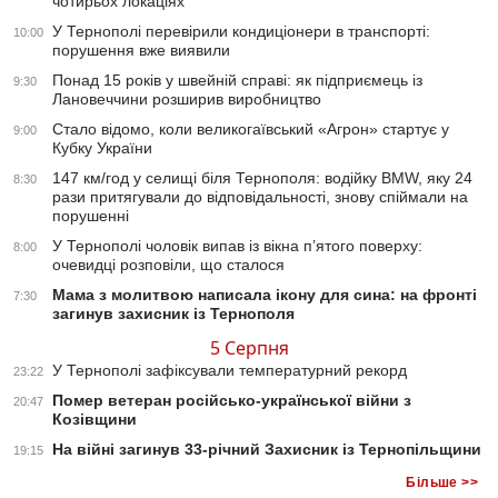
чотирьох локаціях
У Тернополі перевірили кондиціонери в транспорті:
10:00
порушення вже виявили
Понад 15 років у швейній справі: як підприємець із
9:30
Лановеччини розширив виробництво
Стало відомо, коли великогаївський «Агрон» стартує у
9:00
Кубку України
147 км/год у селищі біля Тернополя: водійку BMW, яку 24
8:30
рази притягували до відповідальності, знову спіймали на
порушенні
У Тернополі чоловік випав із вікна п’ятого поверху:
8:00
очевидці розповіли, що сталося
Мама з молитвою написала ікону для сина: на фронті
7:30
загинув захисник із Тернополя
5 Серпня
У Тернополі зафіксували температурний рекорд
23:22
Помер ветеран російсько-української війни з
20:47
Козівщини
На війні загинув 33-річний Захисник із Тернопільщини
19:15
Більше >>