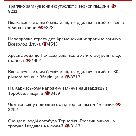
Трагічно загинув юний футболіст з Тернопільщини
9211
Вважався зниклим безвісти: підтвердилася загибель воїна
з Борщівщини
5828
Непоправна втрата для Кременеччини: трагічно загинув
Всеволод Штука
4545
Хресна хода до Почаєва викликала хвилю обурення: що
сталося
4482
Вважався зниклим безвісти: підтвердилася загибель 30-
річного воїна із Зборівщини
3713
На Харківському напрямку загинув нацгвардієць з
Теребовлянщини
3459
Чемпіон світу поповнив склад тернопільської «Ниви»
3202
Скандал: водій автобуса Тернопіль-Гусятин виїхав на
тротуар і кидався на людей
3143