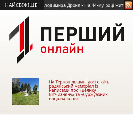
НАЙСВІЖІШЕ:
і пам’яті Володимира Дроня
• На 44-му році життя помер уча
На Тернопільщині досі стоїть
радянський меморіал із
написами про «Велику
Вітчизняну» та «буржуазних
націоналістів»