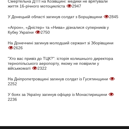
Смертельна ДТП на Козівщині: медики не врятували
життя 16-річного мотоцикліста
2947
У Донецькій області загинув солдат з Борщівщини
2845
«Агрон», «Дністер» та «Нива» дізналися суперників у
Кубку України
2750
На Донеччині загинув молодший сержант зі Зборівщини
2626
"Хто вас привіз до ТЦК?": історія колишнього директора
тернопільського аеропорту, якому не повірили у
військкоматі
2322
На Дніпропетровщині загинув солдат із Гусятинщини
2252
У боях за Україну загинув офіцер із Монастирищини
2236