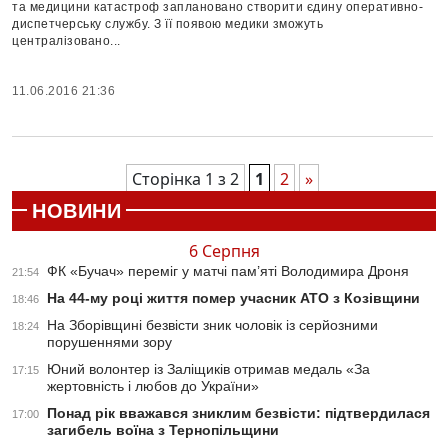
та медицини катастроф заплановано створити єдину оперативно-
диспетчерську службу. З її появою медики зможуть
централізовано...
11.06.2016 21:36
Сторінка 1 з 2
1
2
»
НОВИНИ
6 Серпня
ФК «Бучач» переміг у матчі пам’яті Володимира Дроня
21:54
На 44-му році життя помер учасник АТО з Козівщини
18:46
На Зборівщині безвісти зник чоловік із серйозними
18:24
порушеннями зору
Юний волонтер із Заліщиків отримав медаль «За
17:15
жертовність і любов до України»
Понад рік вважався зниклим безвісти: підтвердилася
17:00
загибель воїна з Тернопільщини