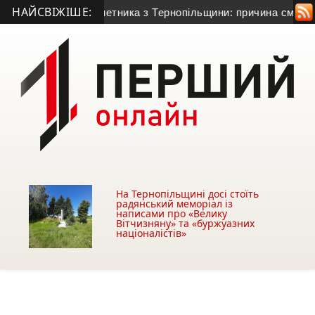
НАЙСВІЖІШЕ:
чного гранатометника з Тернопільщини: причина смерті – гост
На Тернопільщині досі стоїть
радянський меморіал із
написами про «Велику
Вітчизняну» та «буржуазних
націоналістів»