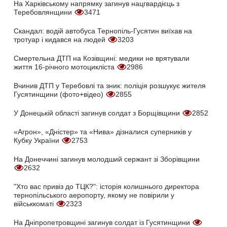
На Харківському напрямку загинув нацгвардієць з
Теребовлянщини
3471
Скандал: водій автобуса Тернопіль-Гусятин виїхав на
тротуар і кидався на людей
3203
Смертельна ДТП на Козівщині: медики не врятували
життя 16-річного мотоцикліста
2986
Вчинив ДТП у Теребовлі та зник: поліція розшукує жителя
Гусятинщини (фото+відео)
2855
У Донецькій області загинув солдат з Борщівщини
2852
«Агрон», «Дністер» та «Нива» дізналися суперників у
Кубку України
2753
На Донеччині загинув молодший сержант зі Зборівщини
2632
"Хто вас привіз до ТЦК?": історія колишнього директора
тернопільського аеропорту, якому не повірили у
військкоматі
2323
На Дніпропетровщині загинув солдат із Гусятинщини