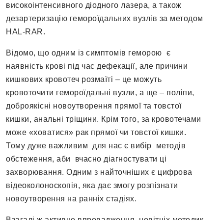
високоінтенсивного діодного лазера, а також
дезартеризацію гемороїдальних вузлів за методом
HAL-RAR.
Відомо, що одним із симптомів геморою є
наявність крові під час дефекації, але причини
кишкових кровотеч розмаїті – це можуть
кровоточити гемороїдальні вузли, а ще – поліпи,
доброякісні новоутворення прямої та товстої
кишки, анальні тріщини. Крім того, за кровотечами
може «ховатися» рак прямої чи товстої кишки.
Тому дуже важливим для нас є вибір методів
обстеження, аби вчасно діагностувати ці
захворювання. Одним з найточніших є цифрова
відеоколоноскопія, яка дає змогу розпізнати
новоутворення на ранніх стадіях.
Взагалі ж активне впровадження новітніх методик