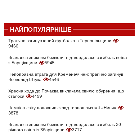
НАЙПОПУЛЯРНІШЕ
Трагічно загинув юний футболіст з Тернопільщини
9466
Вважався зниклим безвісти: підтвердилася загибель воїна
з Борщівщини
5945
Непоправна втрата для Кременеччини: трагічно загинув
Всеволод Штука
4546
Хресна хода до Почаєва викликала хвилю обурення: що
сталося
4499
Чемпіон світу поповнив склад тернопільської «Ниви»
3878
Вважався зниклим безвісти: підтвердилася загибель 30-
річного воїна із Зборівщини
3717