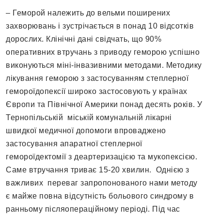
– Геморой належить до вельми поширених
захворювань і зустрічається в понад 10 відсотків
дорослих. Клінічні дані свідчать, що 90%
оперативних втручань з приводу геморою успішно
виконуються міні-інвазивними методами. Методику
лікування геморою з застосуванням степлерної
гемороїдопексії широко застосовують у країнах
Європи та Північної Америки понад десять років. У
Тернопільській міській комунальній лікарні
швидкої медичної допомоги впроваджено
застосування апаратної степлерної
гемороїдектомії з деартеризацією та мукопексією.
Саме втручання триває 15-20 хвилин. Однією з
важливих переваг запропонованого нами методу
є майже повна відсутність больового синдрому в
ранньому післяопераційному періоді. Під час