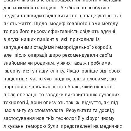
дає можливість людині безболісно позбутися
недуги та швидко відновити свою працездатність і
якість життя. Щодо модифікованого нами методу,
то про його високу ефективність свідчать вдячні
відгуки наших пацієнтів, які приходили із
запущеними стадіями гемороїдальної хвороби,
але після операції щиро рекомендували своїм
знайомим чи родичам, у яких така ж проблема,
звернутися у нашу клініку. Якщо раніше від своїх
пацієнтів я часто чув подяку, але зі словами, що
ворогові не побажаєш того болю, який охоплює
після операції, то завдяки використанню сучасних
технологій, вони описують такі ж відчуття, як під
час візиту до стоматолога. Результати та досвід
застосування новітніх технологій у хірургічному
лікуванні геморою були представлені на медичних