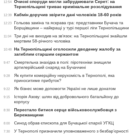
Очисні споруди могли забруднювати Серет: на
12:54
Тернопільщині триває кримінальне розслідування
Кабмін доручив звірити дані чоловіків 18-60 років
12:39
Гольова заміна та яскрава гра: представники Бучача та
12:23
Борщівщини – найкращі у турі першої ліги Тернопільщини
Три дні не виходив на зв’язок: на Тернопільщині знайшли
11:04
мертвим 58-річного чоловіка
На Тернопільщині оголосили дводенну жалобу за
10:48
загиблим старшим сержантом
Смертельна знахідка в полі: піротехніки знищили
9:47
артилерійський снаряд на Бучаччині
Як купити комерційну нерухомість в Тернополі, яка
9:28
приноситиме прибуток?
Як бізнес може допомогти Україні не лише донатом
9:22
Історія Азову: шлях від добровольчого батальйону до
9:15
корпусу
Перестало битися серце військовослужбовця з
8:30
Бережанщини
Синод обрав єпископа для Бучацької єпархії УГКЦ
8:00
У Тернополі призначили уповноваженого з безбар’єрності
7:30