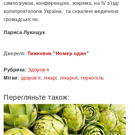
симпозіумах, конференціях, зокрема, на IV з’їзді
колопроктологів України, та схвалені медичною
громадськістю.
Лариса Лукащук
Джерело:
Тижневик "Номер один"
Рубрика:
Здоров'я
Мітки:
здоров'я
,
лікарі
,
лікарня
,
тернопіль
Перегляньте також: