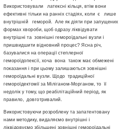
Використовували латексні кільця, втім вони
ефективні тільки на ранніх стадіях, коли є лише
внутрішній геморой. Але як діяти при запущених
формах хвороби, щоб одразу ліквідувати
внутрішні та зовнішні гемороїдальні вузли і
пришвидшити відновний процес? Ясна річ,
базувалися на операції степлерної
гемороїдопексії, хоча вона також має обмежені
показання і при цьому залишаються зовнішні
гемороїдальні вузли. Щодо традиційної
гемороїдектомії за Міліганом-Морганом, то її
недолік у тому, що реабілітаційний період, як
правило, довготривалий.
Використовуючи розроблену та запатентовану
нами методику, видаляємо внутрішні і
ліквідовуємо збільшені зовнішні гемороїдальні