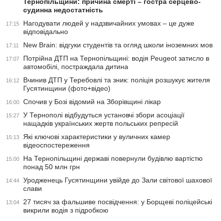
Тернопільщини: причина смерті – гостра серцево-
судинна недостатність
Нагодувати людей у надзвичайних умовах – це дуже
17:15
відповідально
New Brain: відгуки студентів та огляд школи іноземних мов
17:11
Потрійна ДТП на Тернопільщині: водія Peugeot затисло в
17:07
автомобілі, постраждала дитина
Вчинив ДТП у Теребовлі та зник: поліція розшукує жителя
16:12
Гусятинщини (фото+відео)
Спочив у Бозі відомий на Зборівщині лікар
16:00
У Тернополі відбудуться установчі збори асоціації
15:27
нащадків українських жертв польських репресій
Які ключові характеристики у вуличних камер
15:13
відеоспостереження
На Тернопільщині державі повернули будівлю вартістю
15:00
понад 50 млн грн
Уродженець Гусятинщини увійде до Зали світової шахової
14:44
слави
27 тисяч за фальшиве посвідчення: у Борщеві поліцейські
13:04
викрили водія з підробкою