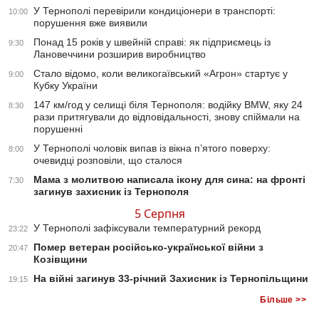
У Тернополі перевірили кондиціонери в транспорті:
10:00
порушення вже виявили
Понад 15 років у швейній справі: як підприємець із
9:30
Лановеччини розширив виробництво
Стало відомо, коли великогаївський «Агрон» стартує у
9:00
Кубку України
147 км/год у селищі біля Тернополя: водійку BMW, яку 24
8:30
рази притягували до відповідальності, знову спіймали на
порушенні
У Тернополі чоловік випав із вікна п’ятого поверху:
8:00
очевидці розповіли, що сталося
Мама з молитвою написала ікону для сина: на фронті
7:30
загинув захисник із Тернополя
5 Серпня
У Тернополі зафіксували температурний рекорд
23:22
Помер ветеран російсько-української війни з
20:47
Козівщини
На війні загинув 33-річний Захисник із Тернопільщини
19:15
Більше >>