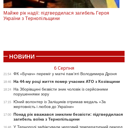
Майже рік надії: підтвердилася загибель Героя
України з Тернопільщини
НОВИНИ
6 Серпня
ФК «Бучач» переміг у матчі пам’яті Володимира Дроня
21:54
На 44-му році життя помер учасник АТО з Козівщини
18:46
На Зборівщині безвісти зник чоловік із серйозними
18:24
порушеннями зору
Юний волонтер із Заліщиків отримав медаль «За
17:15
жертовність і любов до України»
Понад рік вважався зниклим безвісти: підтвердилася
17:00
загибель воїна з Тернопільщини
У Тернополі зафіксували черговий температурний рекорд
16:48