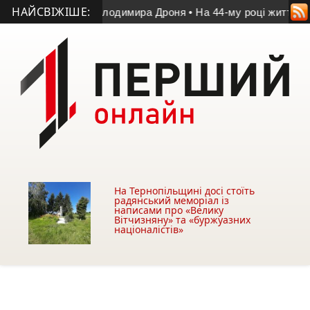
НАЙСВІЖІШЕ:
атчі пам’яті Володимира Дроня
• На 44-му році життя помер 
На Тернопільщині досі стоїть
радянський меморіал із
написами про «Велику
Вітчизняну» та «буржуазних
націоналістів»