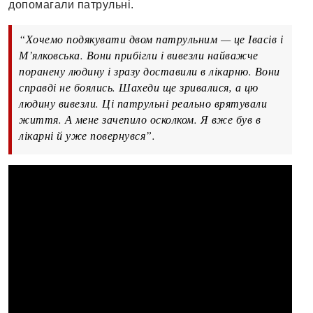
допомагали патрульні.
“Хочемо подякувати двом патрульним — це Івасів і
М’ялковська. Вони прибігли і вивезли найважче
поранену людину і зразу доставили в лікарню. Вони
справді не боялись. Шахеди ще зривалися, а цю
людину вивезли. Ці патрульні реально врятували
життя. А мене зачепило осколком. Я вже був в
лікарні й уже повернувся”.