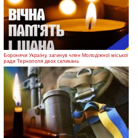
Боронячи Україну, загинув член Молодіжної міської
ради Тернополя двох скликань