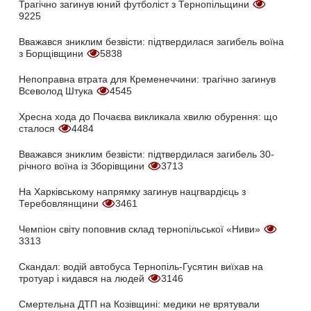
Трагічно загинув юний футболіст з Тернопільщини
9225
Вважався зниклим безвісти: підтвердилася загибель воїна
з Борщівщини
5838
Непоправна втрата для Кременеччини: трагічно загинув
Всеволод Штука
4545
Хресна хода до Почаєва викликала хвилю обурення: що
сталося
4484
Вважався зниклим безвісти: підтвердилася загибель 30-
річного воїна із Зборівщини
3713
На Харківському напрямку загинув нацгвардієць з
Теребовлянщини
3461
Чемпіон світу поповнив склад тернопільської «Ниви»
3313
Скандал: водій автобуса Тернопіль-Гусятин виїхав на
тротуар і кидався на людей
3146
Смертельна ДТП на Козівщині: медики не врятували