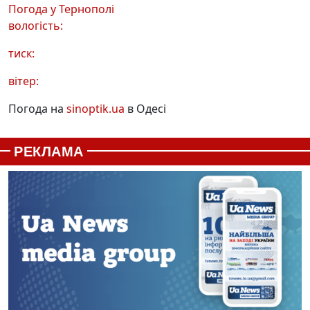
Погода у
Тернополі
вологість:
тиск:
вітер:
Погода на
sinoptik.ua
в Одесі
РЕКЛАМА