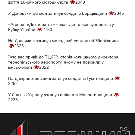
життя 16-річного мотоцикліста
2949
У Донецькій області загинув солдат з Борщівщини
2845
«Агрон», «Дністер» та «Нива» дізналися суперників у
Кубку України
2750
На Донеччині загинув молодший сержант зі Зборівщини
2626
"Хто вас привіз до ТЦК?": історія колишнього директора
тернопільського аеропорту, якому не повірили у
військкоматі
2322
На Дніпропетровщині загинув солдат із Гусятинщини
2252
У боях за Україну загинув офіцер із Монастирищини
2236