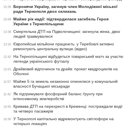
Боронячи Україну, загинув член Молодіжної міської
15:39
ради Тернополя двох скликань
Майже рік надії: підтвердилася загибель Героя
15:09
України з Тернопільщини
Смертельна ДТП на Підволочищині: загинула жінка, двоє
13:38
людей травмувалися
Європейські мільйони працюють: у Теребовлі активно
13:16
ремонтують центральну вулицю (відео)
На Тернопільщині відбудеться товариський матч за участю
12:42
легенди українського футзалу
Драйвовий відпочинок та драйв: прокат квадроциклів на
12:01
Оболоні
Майже 5 га земель незаконно опинилися у комунальній
11:57
власності Бучацької міськради
Як підтримувати фосфорний баланс ґрунту при
11:42
інтенсивному землеробстві
Кривава ДТП на перехресті в Кременці: постраждали водії
10:55
та четверо пасажирів
У Тернополі капітально відремонтують світлофори на
10:30
чотирьох локаціях