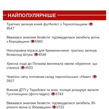
НАЙПОПУЛЯРНІШЕ
Трагічно загинув юний футболіст з Тернопільщини
9547
Вважався зниклим безвісти: підтвердилася загибель воїна
з Борщівщини
5982
Непоправна втрата для Кременеччини: трагічно загинув
Всеволод Штука
4548
Хресна хода до Почаєва викликала хвилю обурення: що
сталося
4503
Чемпіон світу поповнив склад тернопільської «Ниви»
3927
Вчинив ДТП у Теребовлі та зник: поліція розшукує жителя
Гусятинщини (фото+відео)
3743
Вважався зниклим безвісти: підтвердилася загибель 30-
річного воїна із Зборівщини
3722