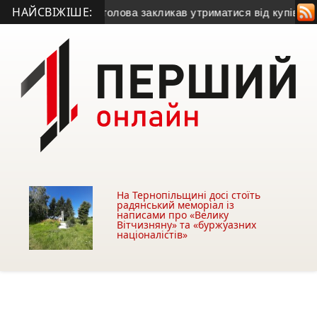
НАЙСВІЖІШЕ:
• Міський голова закликав утриматися від купівлі будівлі у 
На Тернопільщині досі стоїть
радянський меморіал із
написами про «Велику
Вітчизняну» та «буржуазних
націоналістів»