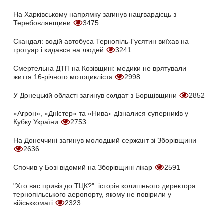
На Харківському напрямку загинув нацгвардієць з
Теребовлянщини
3475
Скандал: водій автобуса Тернопіль-Гусятин виїхав на
тротуар і кидався на людей
3241
Смертельна ДТП на Козівщині: медики не врятували
життя 16-річного мотоцикліста
2998
У Донецькій області загинув солдат з Борщівщини
2852
«Агрон», «Дністер» та «Нива» дізналися суперників у
Кубку України
2753
На Донеччині загинув молодший сержант зі Зборівщини
2636
Спочив у Бозі відомий на Зборівщині лікар
2591
"Хто вас привіз до ТЦК?": історія колишнього директора
тернопільського аеропорту, якому не повірили у
військкоматі
2323