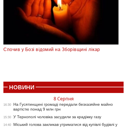
Спочив у Бозі відомий на Зборівщині лікар
НОВИНИ
8 Серпня
На Гусятинщині громаді передали безхазяйне майно
16:30
вартістю понад 9 млн грн
У Тернополі чоловіка засудили за крадіжку газу
15:30
Міський голова закликав утриматися від купівлі будівлі у
14:40