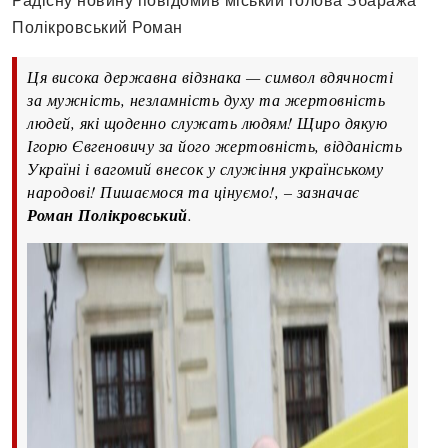
Радісну новину повідомив міський голова Збаража
Полікровський Роман
Ця висока державна відзнака — символ вдячності
за мужність, незламність духу та жертовність
людей, які щоденно служать людям! Щиро дякую
Ігорю Євгеновичу за його жертовність, відданість
Україні і вагомий внесок у служіння українському
народові! Пишаємося та цінуємо!, – зазначає
Роман Полікровський
.