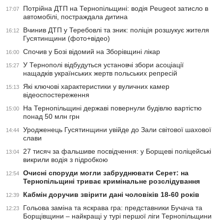
Потрійна ДТП на Тернопільщині: водія Peugeot затисло в
17:07
автомобілі, постраждала дитина
Вчинив ДТП у Теребовлі та зник: поліція розшукує жителя
16:12
Гусятинщини (фото+відео)
Спочив у Бозі відомий на Зборівщині лікар
16:00
У Тернополі відбудуться установчі збори асоціації
15:27
нащадків українських жертв польських репресій
Які ключові характеристики у вуличних камер
15:13
відеоспостереження
На Тернопільщині державі повернули будівлю вартістю
15:00
понад 50 млн грн
Уродженець Гусятинщини увійде до Зали світової шахової
14:44
слави
27 тисяч за фальшиве посвідчення: у Борщеві поліцейські
13:04
викрили водія з підробкою
Очисні споруди могли забруднювати Серет: на
12:54
Тернопільщині триває кримінальне розслідування
Кабмін доручив звірити дані чоловіків 18-60 років
12:39
Гольова заміна та яскрава гра: представники Бучача та
12:23
Борщівщини – найкращі у турі першої ліги Тернопільщини