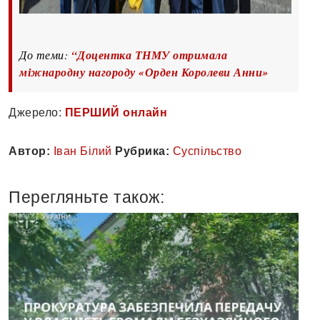
До теми:
“Доцентка ТНМУ отримала
міжнародну нагороду «Орден Королеви Анни»
Джерело:
ПЕРШИЙ онлайн
Автор:
Іван Білий
Рубрика:
Суспільство
Перегляньте також: