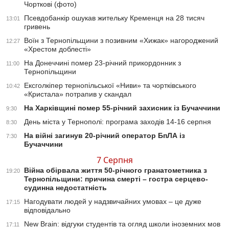
Чорткові (фото)
Псевдобанкір ошукав жительку Кременця на 28 тисяч
13:01
гривень
Воїн з Тернопільщини з позивним «Хижак» нагороджений
12:27
«Хрестом доблесті»
На Донеччині помер 23-річний прикордонник з
11:00
Тернопільщини
Ексголкіпер тернопільської «Ниви» та чортківського
10:42
«Кристала» потрапив у скандал
На Харківщині помер 55-річний захисник із Бучаччини
9:30
День міста у Тернополі: програма заходів 14-16 серпня
8:30
На війні загинув 20-річний оператор БпЛА із
7:30
Бучаччини
7 Серпня
Війна обірвала життя 50-річного гранатометника з
19:20
Тернопільщини: причина смерті – гостра серцево-
судинна недостатність
Нагодувати людей у надзвичайних умовах – це дуже
17:15
відповідально
New Brain: відгуки студентів та огляд школи іноземних мов
17:11