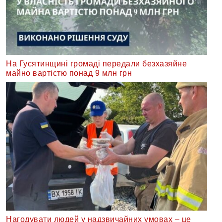
На Гусятинщині громаді передали безхазяйне
майно вартістю понад 9 млн грн
Нагодувати людей у надзвичайних умовах – це