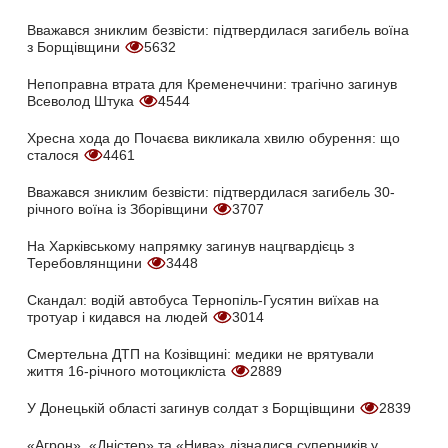
Вважався зниклим безвісти: підтвердилася загибель воїна
з Борщівщини
5632
Непоправна втрата для Кременеччини: трагічно загинув
Всеволод Штука
4544
Хресна хода до Почаєва викликала хвилю обурення: що
сталося
4461
Вважався зниклим безвісти: підтвердилася загибель 30-
річного воїна із Зборівщини
3707
На Харківському напрямку загинув нацгвардієць з
Теребовлянщини
3448
Скандал: водій автобуса Тернопіль-Гусятин виїхав на
тротуар і кидався на людей
3014
Смертельна ДТП на Козівщині: медики не врятували
життя 16-річного мотоцикліста
2889
У Донецькій області загинув солдат з Борщівщини
2839
«Агрон», «Дністер» та «Нива» дізналися суперників у