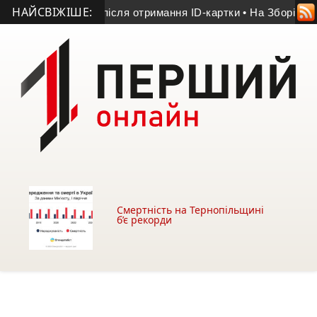
НАЙСВІЖІШЕ:
зробити після отримання ID-картки
• На Зборівщині триває 
Смертність на Тернопільщині
б’є рекорди