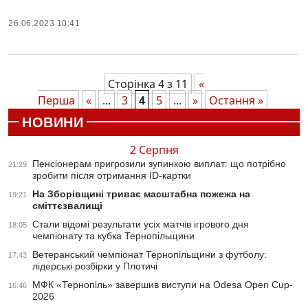
26.06.2023 10:41
Сторінка 4 з 11
«
Перша
«
...
3
4
5
...
»
Остання »
НОВИНИ
2 Серпня
Пенсіонерам пригрозили зупинкою виплат: що потрібно
21:29
зробити після отримання ID-картки
На Зборівщині триває масштабна пожежа на
19:21
сміттєзвалищі
Стали відомі результати усіх матчів ігрового дня
18:05
чемпіонату та кубка Тернопільщини
Ветеранський чемпіонат Тернопільщини з футболу:
17:43
лідерські розбірки у Плотичі
МФК «Тернопіль» завершив виступи на Odesa Open Cup-
16:46
2026