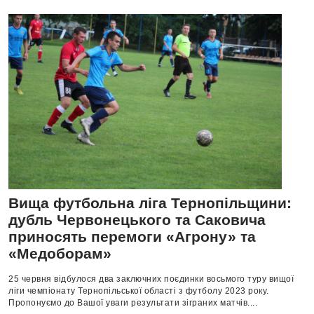
Вища футбольна ліга Тернопільщини:
дубль Червонецького та Саковича
приносять перемоги «Агрону» та
«Медоборам»
25 червня відбулося два заключних поєдинки восьмого туру вищої
ліги чемпіонату Тернопільської області з футболу 2023 року.
Пропонуємо до Вашої уваги результати зіграних матчів....