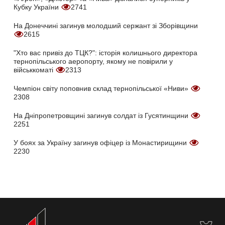
Кубку України
2741
На Донеччині загинув молодший сержант зі Зборівщини
2615
"Хто вас привіз до ТЦК?": історія колишнього директора
тернопільського аеропорту, якому не повірили у
військкоматі
2313
Чемпіон світу поповнив склад тернопільської «Ниви»
2308
На Дніпропетровщині загинув солдат із Гусятинщини
2251
У боях за Україну загинув офіцер із Монастирищини
2230