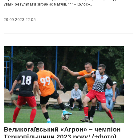
уваги результати зіграних матчів. *** «Колос»...
29.09.2023 22:05
Великогаївський «Агрон» – чемпіон
Тернопільщини 2023 року! (+фото)