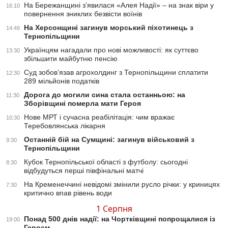
На Бережанщині з’явилася «Алея Надії» – на знак віри у
16:10
повернення зниклих безвісти воїнів
На Херсонщині загинув морський піхотинець з
14:49
Тернопільщини
Українцям нагадали про нові можливості: як суттєво
13:30
збільшити майбутню пенсію
Суд зобов’язав агрохолдинг з Тернопільщини сплатити
12:30
289 мільйонів податків
Дорога до могили сина стала останньою: на
11:30
Зборівщині померла мати Героя
Нове МРТ і сучасна реабілітація: чим вражає
10:30
Теребовлянська лікарня
Останній бій на Сумщині: загинув військовий з
9:30
Тернопільщини
Кубок Тернопільської області з футболу: сьогодні
8:30
відбудуться перші півфінальні матчі
На Кременеччині невідомі змінили русло річки: у криницях
7:30
критично впав рівень води
1 Серпня
Понад 500 днів надії: на Чортківщині попрощалися із
19:00
Героєм