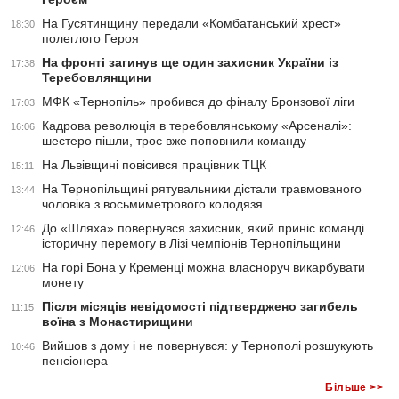
На Гусятинщину передали «Комбатанський хрест»
18:30
полеглого Героя
На фронті загинув ще один захисник України із
17:38
Теребовлянщини
МФК «Тернопіль» пробився до фіналу Бронзової ліги
17:03
Кадрова революція в теребовлянському «Арсеналі»:
16:06
шестеро пішли, троє вже поповнили команду
На Львівщині повісився працівник ТЦК
15:11
На Тернопільщині рятувальники дістали травмованого
13:44
чоловіка з восьмиметрового колодязя
До «Шляха» повернувся захисник, який приніс команді
12:46
історичну перемогу в Лізі чемпіонів Тернопільщини
На горі Бона у Кременці можна власноруч викарбувати
12:06
монету
Після місяців невідомості підтверджено загибель
11:15
воїна з Монастирищини
Вийшов з дому і не повернувся: у Тернополі розшукують
10:46
пенсіонера
Більше >>