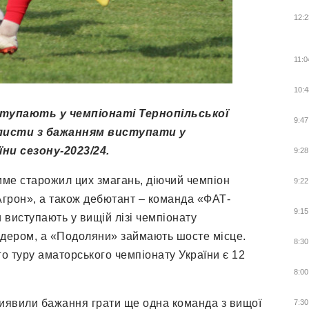
12:2
11:0
10:4
тупають у чемпіонаті Тернопільської
9:47
і листи з бажанням виступати у
їни сезону-2023
/
24.
9:28
име старожил цих змагань, діючий чемпіон
9:22
Агрон», а також дебютант – команда «ФАТ-
9:15
 виступають у вищій лізі чемпіонату
ідером, а «Подоляни» займають шосте місце.
8:30
о туру аматорського чемпіонату України є 12
8:00
виявили бажання грати ще одна команда з вищої
7:30