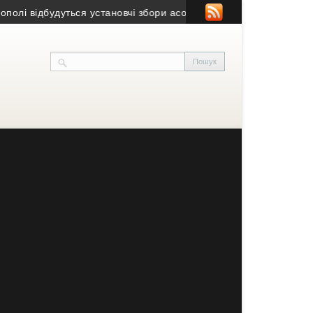
ідбудуться установчі збори асоціації нащадків українських жерт