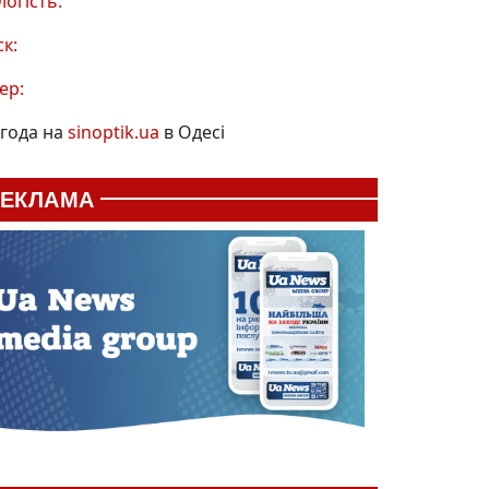
логість:
ск:
ер:
года на
sinoptik.ua
в Одесі
РЕКЛАМА