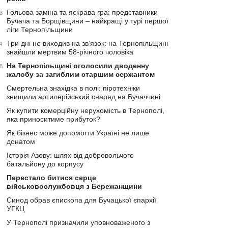
Гольова заміна та яскрава гра: представники
3
Бучача та Борщівщини – найкращі у турі першої
ліги Тернопільщини
Три дні не виходив на зв’язок: на Тернопільщині
4
знайшли мертвим 58-річного чоловіка
На Тернопільщині оголосили дводенну
8
жалобу за загиблим старшим сержантом
Смертельна знахідка в полі: піротехніки
знищили артилерійський снаряд на Бучаччині
Як купити комерційну нерухомість в Тернополі,
яка приноситиме прибуток?
Як бізнес може допомогти Україні не лише
донатом
Історія Азову: шлях від добровольчого
батальйону до корпусу
Перестало битися серце
військовослужбовця з Бережанщини
Синод обрав єпископа для Бучацької єпархії
УГКЦ
У Тернополі призначили уповноваженого з