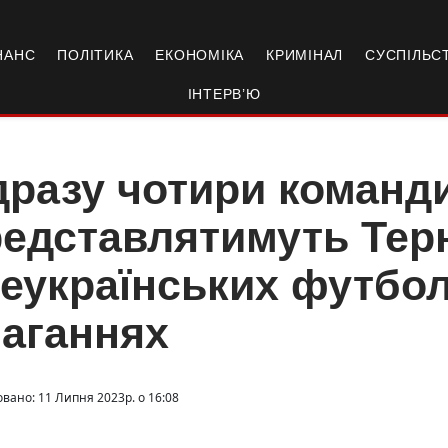
НАНС
ПОЛІТИКА
ЕКОНОМІКА
КРИМІНАЛ
СУСПІЛЬС
ІНТЕРВ’Ю
разу чотири команд
едставлятимуть Тер
еукраїнських футбо
аганнях
овано: 11 Липня 2023р. о 16:08