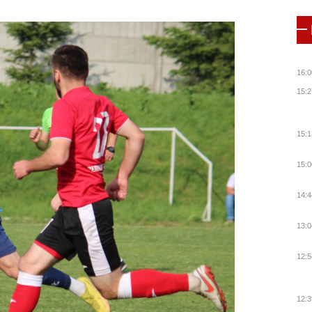
16:0
15:2
15:1
15:0
14:4
13:0
12:5
12:3