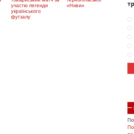
тр
участю легенди
«Ниви»
українського
футзалу
По
По