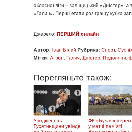
обласної ліги – заліщицький «Дністер», а 
«Галич». Перші етапи розіграшу кубка зап
Джерело:
ПЕРШИЙ онлайн
Автор:
Іван Білий
Рубрика:
Спорт
,
Суспі
Мітки:
Агрон
,
Галич
,
Дністер
,
Подоляни
,
ф
Перегляньте також:
Уродженець
ФК «Бучач» перемі
Гусятинщини увійде
у матчі пам’яті
до Зали світової
Володимира Дрон