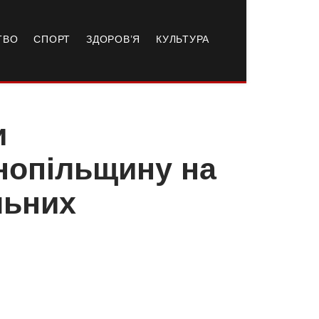
ТВО
СПОРТ
ЗДОРОВ’Я
КУЛЬТУРА
и
нопільщину на
льних