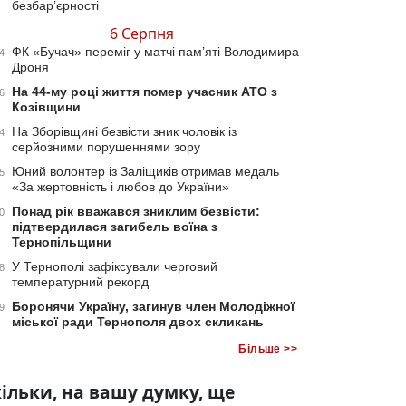
безбар’єрності
6 Серпня
ФК «Бучач» переміг у матчі пам’яті Володимира
4
Дроня
На 44-му році життя помер учасник АТО з
6
Козівщини
На Зборівщині безвісти зник чоловік із
4
серйозними порушеннями зору
Юний волонтер із Заліщиків отримав медаль
5
«За жертовність і любов до України»
Понад рік вважався зниклим безвісти:
0
підтвердилася загибель воїна з
Тернопільщини
У Тернополі зафіксували черговий
8
температурний рекорд
Боронячи Україну, загинув член Молодіжної
9
міської ради Тернополя двох скликань
Більше >>
ільки, на вашу думку, ще