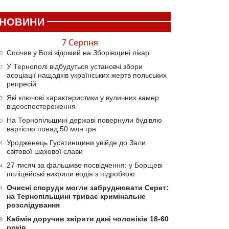
НОВИНИ
7 Серпня
Спочив у Бозі відомий на Зборівщині лікар
0
У Тернополі відбудуться установчі збори
7
асоціації нащадків українських жертв польських
репресій
Які ключові характеристики у вуличних камер
3
відеоспостереження
На Тернопільщині державі повернули будівлю
0
вартістю понад 50 млн грн
Уродженець Гусятинщини увійде до Зали
4
світової шахової слави
27 тисяч за фальшиве посвідчення: у Борщеві
4
поліцейські викрили водія з підробкою
Очисні споруди могли забруднювати Серет:
4
на Тернопільщині триває кримінальне
розслідування
Кабмін доручив звірити дані чоловіків 18-60
9
років