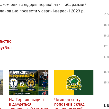
також один з лідерів першої ліги – збаразький
лановано провести у серпні-вересні 2023 р.
21:5
18:4
18:2
льство
17:1
утбол
17:0
16:4
15:3
г
На Тернопільщині
Чемпіон світу
Ск
відбудеться
поповнив склад
я
товариський матч за
тернопільської