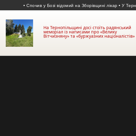
• Спочив у Бозі відомий на Зборівщині лікар
• У Тернополі в
На Тернопільщині досі стоїть радянський
меморіал із написами про «Велику
Вітчизняну» та «буржуазних націоналістів»