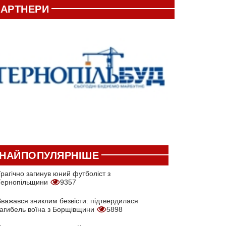
АРТНЕРИ
НАЙПОПУЛЯРНІШЕ
рагічно загинув юний футболіст з
Тернопільщини
9357
Вважався зниклим безвісти: підтвердилася
загибель воїна з Борщівщини
5898