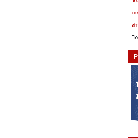
во
ти
віт
По