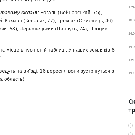
17:4
такому складі:
Рогаль (Войнарський, 75),
 Кохман (Ковалик, 77), Гром’як (Семенець, 46),
16:0
кий, 58), Червонецький (Павлусь, 74), Процик
14:0
14:0
є місце в турнірній таблиці. У наших земляків 8
.
13:1
дуть на виїзді. 16 вересня вони зустрінуться з
13:1
 область).
Ск
тр