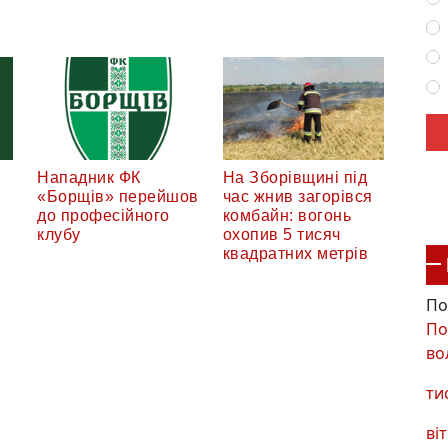
Нападник ФК
На Зборівщині під
«Борщів» перейшов
час жнив загорівся
до професійного
комбайн: вогонь
клубу
охопив 5 тисяч
квадратних метрів
По
По
во
ти
віт