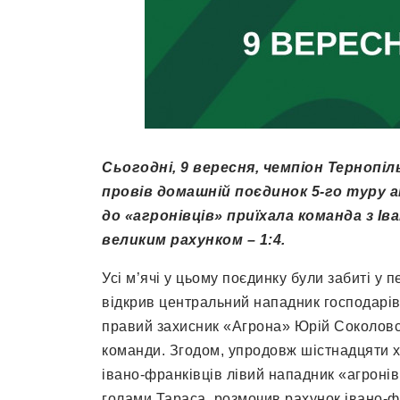
Сьогодні, 9 вересня, чемпіон Тернопі
провів домашній поєдинок 5-го туру 
до «агронівців» приїхала команда з Ів
великим рахунком – 1:4.
Усі м’ячі у цьому поєдинку були забиті у 
відкрив центральний нападник господарів
правий захисник «Агрона» Юрій Соколовсь
команди. Згодом, упродовж шістнадцяти хв
івано-франківців лівий нападник «агронів
голами Тараса, розмочив рахунок івано-ф