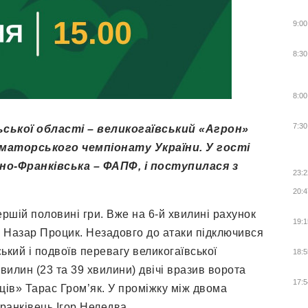
9:00
8:30
8:00
7:30
льської області – великогаївський «Агрон»
аматорського чемпіонату України. У гості
ано-Франківська – ФАПФ, і поступилася з
23:2
20:4
першій половині гри. Вже на 6-й хвилині рахунок
19:1
 Назар Процик. Незадовго до атаки підключився
кий і подвоїв перевагу великогаївської
18:5
илин (23 та 39 хвилини) двічі вразив ворота
17:5
ців» Тарас Гром’як. У проміжку між двома
ранківець Ігор Неледва.