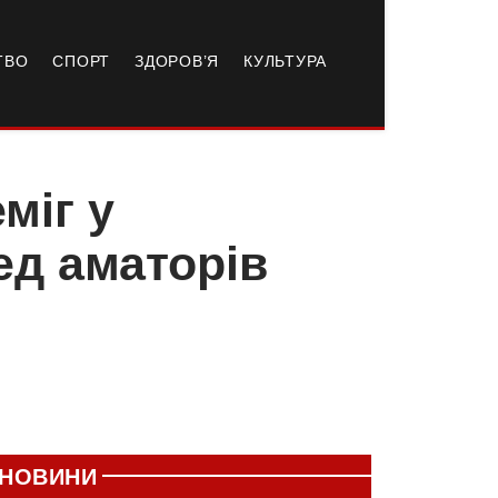
ТВО
СПОРТ
ЗДОРОВ’Я
КУЛЬТУРА
міг у
ед аматорів
НОВИНИ