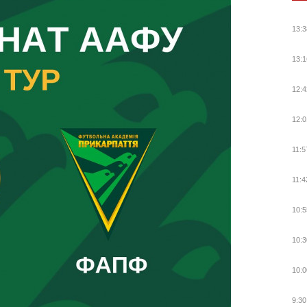
13:3
13:1
12:4
12:0
11:5
11:4
10:5
10:3
10:0
9:30