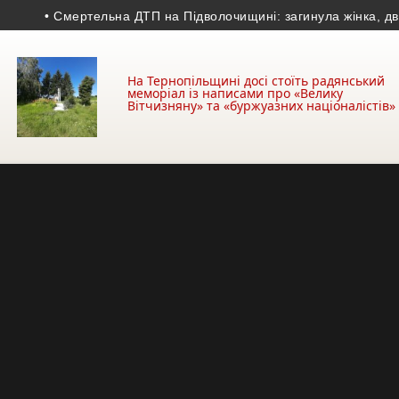
• Смертельна ДТП на Підволочищині: загинула жінка, двоє лю
На Тернопільщині досі стоїть радянський
меморіал із написами про «Велику
Вітчизняну» та «буржуазних націоналістів»