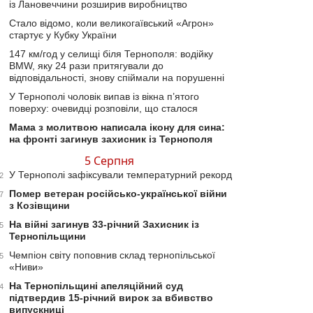
із Лановеччини розширив виробництво
Стало відомо, коли великогаївський «Агрон»
стартує у Кубку України
147 км/год у селищі біля Тернополя: водійку
BMW, яку 24 рази притягували до
відповідальності, знову спіймали на порушенні
У Тернополі чоловік випав із вікна п’ятого
поверху: очевидці розповіли, що сталося
Мама з молитвою написала ікону для сина:
на фронті загинув захисник із Тернополя
5 Серпня
У Тернополі зафіксували температурний рекорд
2
Помер ветеран російсько-української війни
7
з Козівщини
На війні загинув 33-річний Захисник із
5
Тернопільщини
Чемпіон світу поповнив склад тернопільської
5
«Ниви»
На Тернопільщині апеляційний суд
4
підтвердив 15-річний вирок за вбивство
випускниці