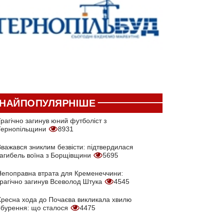
НАЙПОПУЛЯРНІШЕ
рагічно загинув юний футболіст з
Тернопільщини
8931
Вважався зниклим безвісти: підтвердилася
загибель воїна з Борщівщини
5695
Непоправна втрата для Кременеччини:
трагічно загинув Всеволод Штука
4545
Хресна хода до Почаєва викликала хвилю
обурення: що сталося
4475