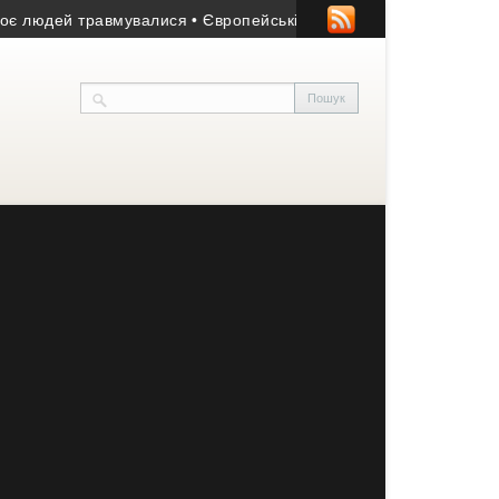
дей травмувалися
• Європейські мільйони працюють: у Теребов