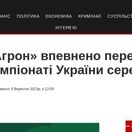
НАНС
ПОЛІТИКА
ЕКОНОМІКА
КРИМІНАЛ
СУСПІЛЬС
ІНТЕРВ’Ю
грон» впевнено пере
мпіонаті України сер
вано: 9 Вересня 2023р. о 22:09