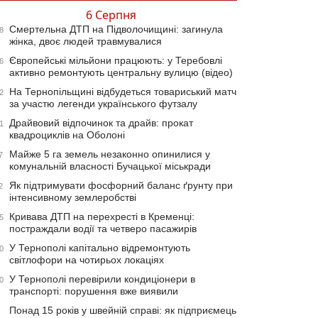
6 Серпня
Смертельна ДТП на Підволочищині: загинула
8
жінка, двоє людей травмувалися
Європейські мільйони працюють: у Теребовлі
6
активно ремонтують центральну вулицю (відео)
На Тернопільщині відбудеться товариський матч
2
за участю легенди українського футзалу
Драйвовий відпочинок та драйв: прокат
1
квадроциклів на Оболоні
Майже 5 га земель незаконно опинилися у
7
комунальній власності Бучацької міськради
Як підтримувати фосфорний баланс ґрунту при
2
інтенсивному землеробстві
Кривава ДТП на перехресті в Кременці:
5
постраждали водії та четверо пасажирів
У Тернополі капітально відремонтують
0
світлофори на чотирьох локаціях
У Тернополі перевірили кондиціонери в
0
транспорті: порушення вже виявили
Понад 15 років у швейній справі: як підприємець