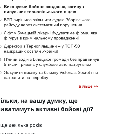
Виконуючи бойове завдання, загинув
7
випускник тернопільського ліцею
ВРП вирішила звільнити суддю Зборівського
2
райсуду через систематичні порушення
Ліфт у Бучацькій лікарні будуватиме фірма, яка
8
фігурує в кримінальному провадженні
Директор з Тернопільщини – у ТОП-50
0
найкращих освітян України!
П’яний водій з Білецької громади без прав кинув
8
5 тисяч гривень у службове авто патрульних
Як купити піжаму та білизну Victoria’s Secret і не
0
натрапити на підробку
Більше >>
ільки, на вашу думку, ще
иватимуть активні бойові дії?
ще декілька років
не менше року