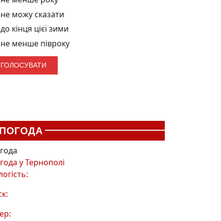
не можу сказати
до кінця цієї зими
не менше півроку
ПОГОДА
года
года у
Тернополі
логість:
ск:
ер: