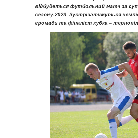
відбудеться футбольний матч за супе
сезону-2023. Зустрічатимуться чемпіо
громади та фіналіст кубка – тернопі