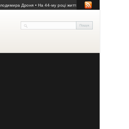
ра Дроня
• На 44-му році життя помер учасник АТО з Козівщини