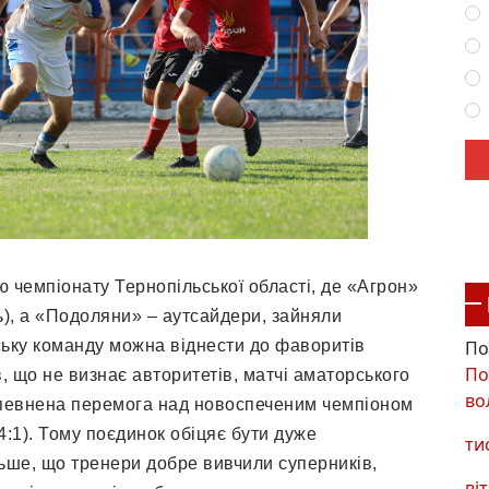
 чемпіонату Тернопільської області, де «Агрон»
ь), а «Подоляни» – аутсайдери, зайняли
По
ську команду можна віднести до фаворитів
По
в, що не визнає авторитетів, матчі аматорського
во
 впевнена перемога над новоспеченим чемпіоном
:1). Тому поєдинок обіцяє бути дуже
ти
ьше, що тренери добре вивчили суперників,
віт