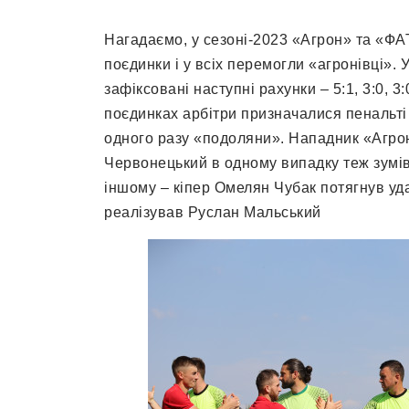
Нагадаємо, у сезоні-2023 «Агрон» та «Ф
поєдинки і у всіх перемогли «агронівці». 
зафіксовані наступні рахунки – 5:1, 3:0, 3:0
поєдинках арбітри призначалися пенальті 
одного разу «подоляни». Нападник «Агро
Червонецький в одному випадку теж зумів
іншому – кіпер Омелян Чубак потягнув у
реалізував Руслан Мальський