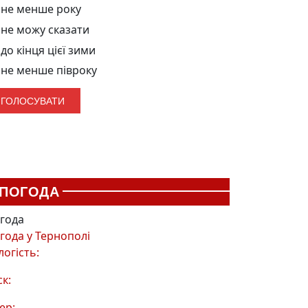
не менше року
не можу сказати
до кінця цієї зими
не менше півроку
ПОГОДА
года
года у
Тернополі
логість:
ск:
ер: