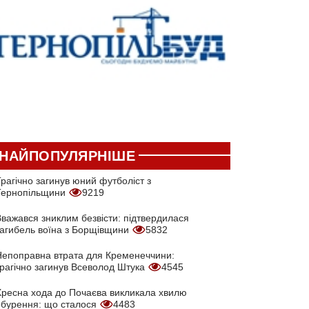
НАЙПОПУЛЯРНІШЕ
рагічно загинув юний футболіст з
Тернопільщини
9219
Вважався зниклим безвісти: підтвердилася
загибель воїна з Борщівщини
5832
Непоправна втрата для Кременеччини:
трагічно загинув Всеволод Штука
4545
Хресна хода до Почаєва викликала хвилю
обурення: що сталося
4483