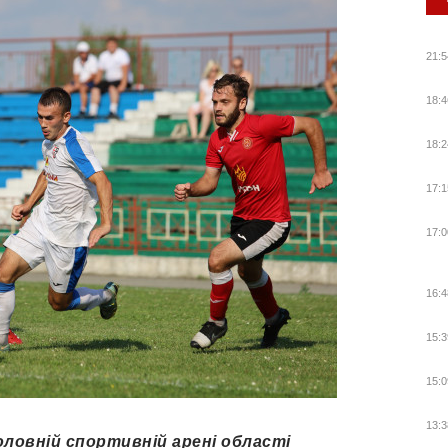
21:5
18:4
18:2
17:1
17:0
16:4
15:3
15:0
13:3
головній спортивній арені області