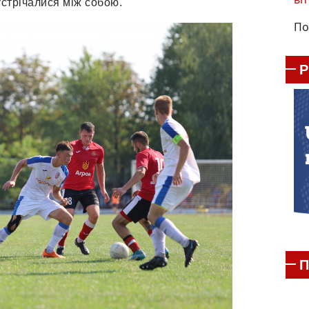
стрічалися між собою.
По
П