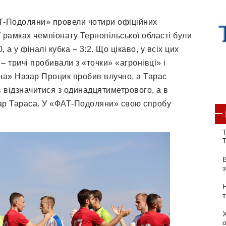
АТ-Подоляни» провели чотири офіційних
У рамках чемпіонату Тернопільської області були
, а у фіналі кубка – 3:2. Що цікаво, у всіх цих
– тричі пробивали з «точки» «агронівці» і
на» Назар Процик пробив влучно, а Тарас
 відзначитися з одинадцятиметрового, а в
дар Тараса. У «ФАТ-Подоляни» свою спробу
Т