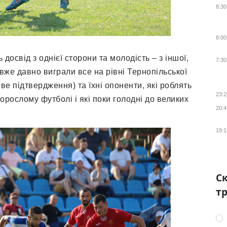
8:30
8:00
досвід з однієї сторони та молодість – з іншої,
7:30
і вже давно виграли все на рівні Тернопільської
ве підтвердження) та їхні опоненти, які роблять
23:2
дорослому футболі і які поки голодні до великих
20:4
19:1
Ск
тр