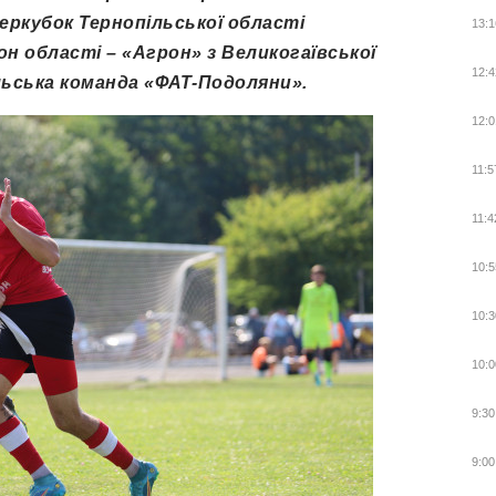
ркубок Тернопільської області
13:1
н області – «Агрон» з Великогаївської
12:4
льська команда «ФАТ-Подоляни».
12:0
11:5
11:4
10:5
10:3
10:0
9:30
9:00