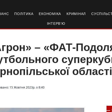
НАНС
ПОЛІТИКА
ЕКОНОМІКА
КРИМІНАЛ
СУСПІЛЬС
ІНТЕРВ’Ю
грон» – «ФАТ-Подол
тбольного суперкуб
рнопільської област
овано: 15 Жовтня 2023р. о 8:40