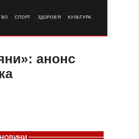
ТВО
СПОРТ
ЗДОРОВ’Я
КУЛЬТУРА
яни»: анонс
ка
і
НОВИНИ