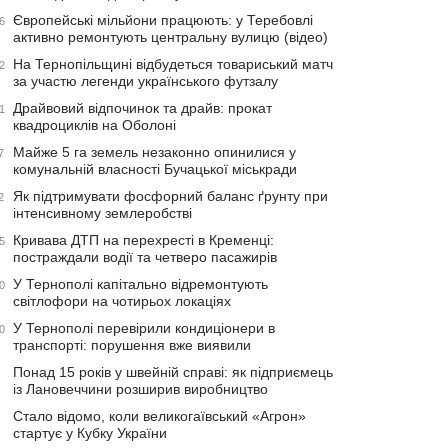
Європейські мільйони працюють: у Теребовлі
6
активно ремонтують центральну вулицю (відео)
На Тернопільщині відбудеться товариський матч
2
за участю легенди українського футзалу
Драйвовий відпочинок та драйв: прокат
1
квадроциклів на Оболоні
Майже 5 га земель незаконно опинилися у
7
комунальній власності Бучацької міськради
Як підтримувати фосфорний баланс ґрунту при
2
інтенсивному землеробстві
Кривава ДТП на перехресті в Кременці:
5
постраждали водії та четверо пасажирів
У Тернополі капітально відремонтують
0
світлофори на чотирьох локаціях
У Тернополі перевірили кондиціонери в
0
транспорті: порушення вже виявили
Понад 15 років у швейній справі: як підприємець
із Лановеччини розширив виробництво
Стало відомо, коли великогаївський «Агрон»
стартує у Кубку України