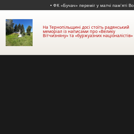
• ФК «Бучач» переміг у матчі пам’яті Володими
На Тернопільщині досі стоїть радянський
меморіал із написами про «Велику
Вітчизняну» та «буржуазних націоналістів»