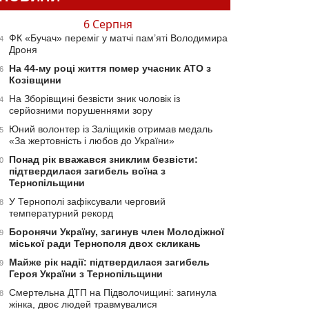
6 Серпня
ФК «Бучач» переміг у матчі пам’яті Володимира
4
Дроня
На 44-му році життя помер учасник АТО з
6
Козівщини
На Зборівщині безвісти зник чоловік із
4
серйозними порушеннями зору
Юний волонтер із Заліщиків отримав медаль
5
«За жертовність і любов до України»
Понад рік вважався зниклим безвісти:
0
підтвердилася загибель воїна з
Тернопільщини
У Тернополі зафіксували черговий
8
температурний рекорд
Боронячи Україну, загинув член Молодіжної
9
міської ради Тернополя двох скликань
Майже рік надії: підтвердилася загибель
9
Героя України з Тернопільщини
Смертельна ДТП на Підволочищині: загинула
8
жінка, двоє людей травмувалися