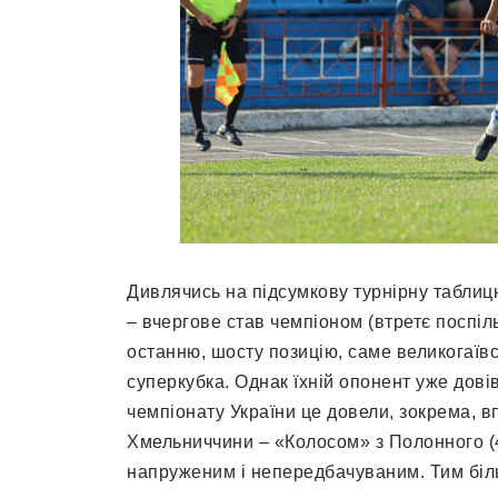
Дивлячись на підсумкову турнірну таблицю
– вчергове став чемпіоном (втретє поспіл
останню, шосту позицію, саме великогаїв
суперкубка. Однак їхній опонент уже дові
чемпіонату України це довели, зокрема,
Хмельниччини – «Колосом» з Полонного (4
напруженим і непередбачуваним. Тим біл