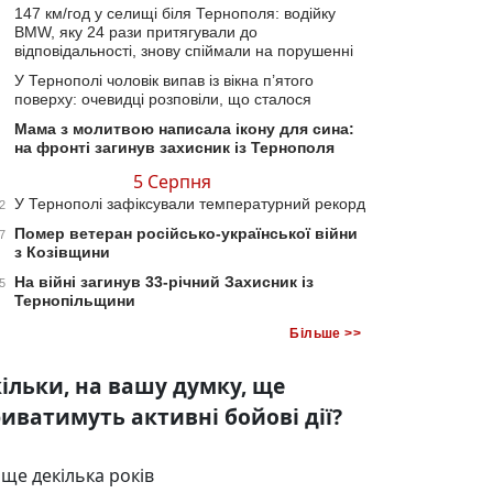
147 км/год у селищі біля Тернополя: водійку
BMW, яку 24 рази притягували до
відповідальності, знову спіймали на порушенні
У Тернополі чоловік випав із вікна п’ятого
поверху: очевидці розповіли, що сталося
Мама з молитвою написала ікону для сина:
на фронті загинув захисник із Тернополя
5 Серпня
У Тернополі зафіксували температурний рекорд
2
Помер ветеран російсько-української війни
7
з Козівщини
На війні загинув 33-річний Захисник із
5
Тернопільщини
Більше >>
ільки, на вашу думку, ще
иватимуть активні бойові дії?
ще декілька років