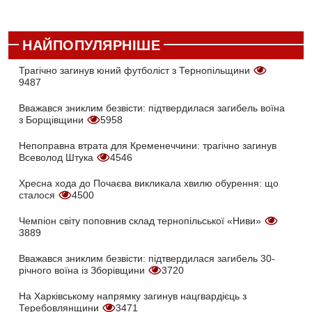
НАЙПОПУЛЯРНІШЕ
Трагічно загинув юний футболіст з Тернопільщини
9487
Вважався зниклим безвісти: підтвердилася загибель воїна
з Борщівщини
5958
Непоправна втрата для Кременеччини: трагічно загинув
Всеволод Штука
4546
Хресна хода до Почаєва викликала хвилю обурення: що
сталося
4500
Чемпіон світу поповнив склад тернопільської «Ниви»
3889
Вважався зниклим безвісти: підтвердилася загибель 30-
річного воїна із Зборівщини
3720
На Харківському напрямку загинув нацгвардієць з
Теребовлянщини
3471