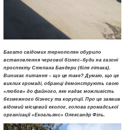
Багато свідомих тернополян обурило
встановлення чергової бізнес
–
буди на газоні
проспекту Степана Б
а
ндери
(біля літака)
.
Виникає питання – що це таке? Думаю
,
що це
виклик громаді,
о
бранці демонструють свою
«любов» до файного, яке надає можливість
безмежного бізнесу та корупції
. Про це заявив
відомий місцевий еколог, г
олова
громадської
організації
«Е
коальянс
»
Олександр
Філь
.