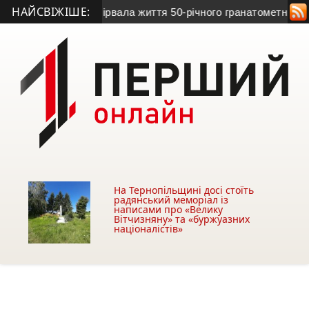
НАЙСВІЖІШЕ:
ни
• Війна обірвала життя 50-річного гранатометника з Терн
На Тернопільщині досі стоїть
радянський меморіал із
написами про «Велику
Вітчизняну» та «буржуазних
націоналістів»