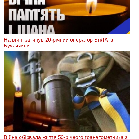
На війні загинув 20-річний оператор БпЛА із
Бучаччини
Війна обірвала життя 50-річного гранатометника з