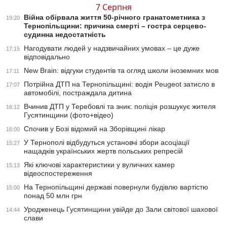
7 Серпня
Війна обірвала життя 50-річного гранатометника з
19:20
Тернопільщини: причина смерті – гостра серцево-
судинна недостатність
Нагодувати людей у надзвичайних умовах – це дуже
17:15
відповідально
New Brain: відгуки студентів та огляд школи іноземних мов
17:11
Потрійна ДТП на Тернопільщині: водія Peugeot затисло в
17:07
автомобілі, постраждала дитина
Вчинив ДТП у Теребовлі та зник: поліція розшукує жителя
16:12
Гусятинщини (фото+відео)
Спочив у Бозі відомий на Зборівщині лікар
16:00
У Тернополі відбудуться установчі збори асоціації
15:27
нащадків українських жертв польських репресій
Які ключові характеристики у вуличних камер
15:13
відеоспостереження
На Тернопільщині державі повернули будівлю вартістю
15:00
понад 50 млн грн
Уродженець Гусятинщини увійде до Зали світової шахової
14:44
слави