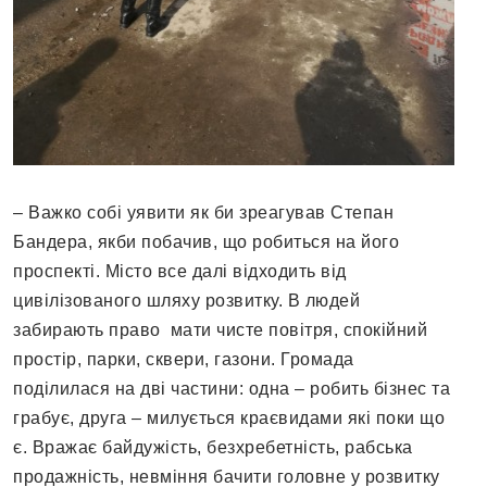
– Важко собі уявити як би зреагував Степан
Бандера, якби побачив, що робиться на його
проспекті. Місто все далі відходить від
цивілізованого шляху розвитку. В людей
забирають право мати чисте повітря, спокійний
простір, парки, сквери, газони. Громада
поділилася на дві частини: одна – робить бізнес та
грабує, друга – милується краєвидами які поки що
є. Вражає байдужість, безхребетність, рабська
продажність, невміння бачити головне у розвитку