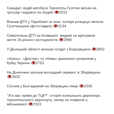
Скандал: водій автобуса Тернопіль-Гусятин виїхав на
тротуар і кидався на людей
3215
Вчинив ДТП у Теребовлі та зник: поліція розшукує жителя
Гусятинщини (фото+відео)
3134
Смертельна ДТП на Козівщині: медики не врятували
життя 16-річного мотоцикліста
2990
У Донецькій області загинув солдат з Борщівщини
2852
«Агрон», «Дністер» та «Нива» дізналися суперників у
Кубку України
2753
На Донеччині загинув молодший сержант зі Зборівщини
2632
Спочив у Бозі відомий на Зборівщині лікар
2336
"Хто вас привіз до ТЦК?": історія колишнього директора
тернопільського аеропорту, якому не повірили у
військкоматі
2323