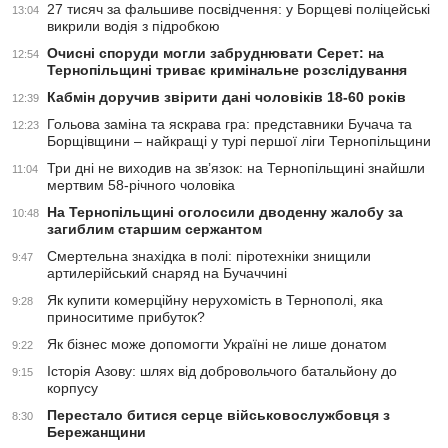
27 тисяч за фальшиве посвідчення: у Борщеві поліцейські
13:04
викрили водія з підробкою
Очисні споруди могли забруднювати Серет: на
12:54
Тернопільщині триває кримінальне розслідування
Кабмін доручив звірити дані чоловіків 18-60 років
12:39
Гольова заміна та яскрава гра: представники Бучача та
12:23
Борщівщини – найкращі у турі першої ліги Тернопільщини
Три дні не виходив на зв’язок: на Тернопільщині знайшли
11:04
мертвим 58-річного чоловіка
На Тернопільщині оголосили дводенну жалобу за
10:48
загиблим старшим сержантом
Смертельна знахідка в полі: піротехніки знищили
9:47
артилерійський снаряд на Бучаччині
Як купити комерційну нерухомість в Тернополі, яка
9:28
приноситиме прибуток?
Як бізнес може допомогти Україні не лише донатом
9:22
Історія Азову: шлях від добровольчого батальйону до
9:15
корпусу
Перестало битися серце військовослужбовця з
8:30
Бережанщини