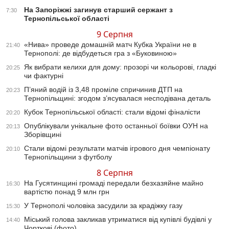
На Запоріжжі загинув старший сержант з
7:30
Тернопільської області
9 Серпня
«Нива» проведе домашній матч Кубка України не в
21:40
Тернополі: де відбудеться гра з «Буковиною»
Як вибрати келихи для дому: прозорі чи кольорові, гладкі
20:25
чи фактурні
П’яний водій із 3,48 проміле спричинив ДТП на
20:23
Тернопільщині: згодом з’ясувалася несподівана деталь
Кубок Тернопільської області: стали відомі фіналісти
20:20
Опублікували унікальне фото останньої боївки ОУН на
20:13
Зборівщині
Стали відомі результати матчів ігрового дня чемпіонату
20:10
Тернопільщини з футболу
8 Серпня
На Гусятинщині громаді передали безхазяйне майно
16:30
вартістю понад 9 млн грн
У Тернополі чоловіка засудили за крадіжку газу
15:30
Міський голова закликав утриматися від купівлі будівлі у
14:40
Чорткові (фото)