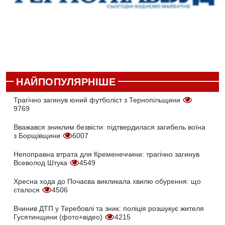
НАЙПОПУЛЯРНІШЕ
Трагічно загинув юний футболіст з Тернопільщини
9769
Вважався зниклим безвісти: підтвердилася загибель воїна
з Борщівщини
6007
Непоправна втрата для Кременеччини: трагічно загинув
Всеволод Штука
4549
Хресна хода до Почаєва викликала хвилю обурення: що
сталося
4506
Вчинив ДТП у Теребовлі та зник: поліція розшукує жителя
Гусятинщини (фото+відео)
4215