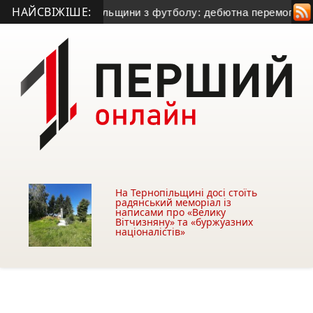
НАЙСВІЖІШЕ:
ат Тернопільщини з футболу: дебютна перемога «Динамо» та 
На Тернопільщині досі стоїть
радянський меморіал із
написами про «Велику
Вітчизняну» та «буржуазних
націоналістів»