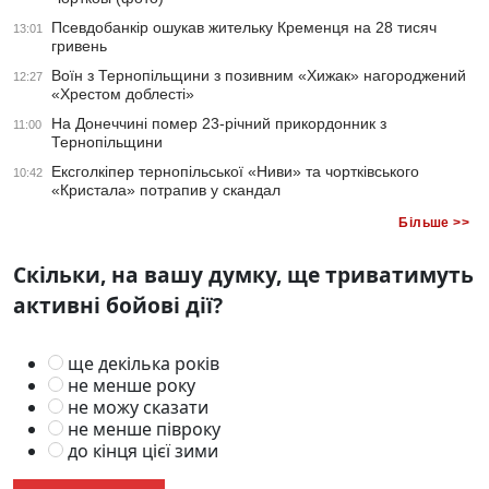
Псевдобанкір ошукав жительку Кременця на 28 тисяч
13:01
гривень
Воїн з Тернопільщини з позивним «Хижак» нагороджений
12:27
«Хрестом доблесті»
На Донеччині помер 23-річний прикордонник з
11:00
Тернопільщини
Ексголкіпер тернопільської «Ниви» та чортківського
10:42
«Кристала» потрапив у скандал
Більше >>
Скільки, на вашу думку, ще триватимуть
активні бойові дії?
ще декілька років
не менше року
не можу сказати
не менше півроку
до кінця цієї зими