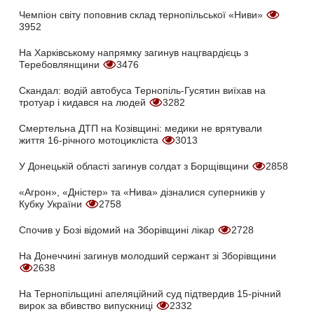
Чемпіон світу поповнив склад тернопільської «Ниви»
3952
На Харківському напрямку загинув нацгвардієць з
Теребовлянщини
3476
Скандал: водій автобуса Тернопіль-Гусятин виїхав на
тротуар і кидався на людей
3282
Смертельна ДТП на Козівщині: медики не врятували
життя 16-річного мотоцикліста
3013
У Донецькій області загинув солдат з Борщівщини
2858
«Агрон», «Дністер» та «Нива» дізналися суперників у
Кубку України
2758
Спочив у Бозі відомий на Зборівщині лікар
2728
На Донеччині загинув молодший сержант зі Зборівщини
2638
На Тернопільщині апеляційний суд підтвердив 15-річний
вирок за вбивство випускниці
2332