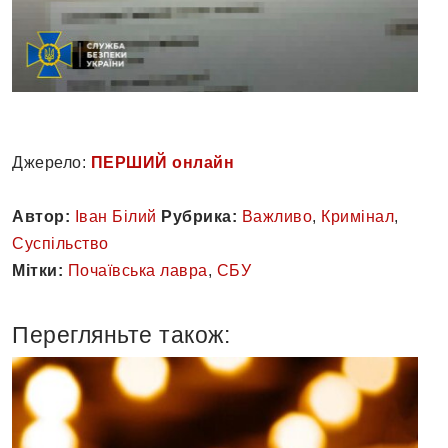
Джерело:
ПЕРШИЙ онлайн
Автор:
Іван Білий
Рубрика:
Важливо
,
Кримінал
,
Суспільство
Мітки:
Почаївська лавра
,
СБУ
Перегляньте також: