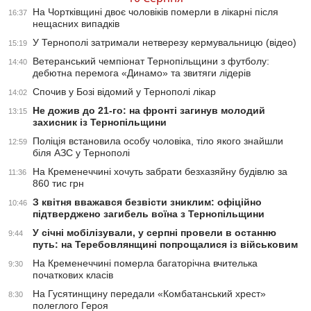
На Чортківщині двоє чоловіків померли в лікарні після
16:37
нещасних випадків
У Тернополі затримали нетверезу кермувальницю (відео)
15:19
Ветеранський чемпіонат Тернопільщини з футболу:
14:40
дебютна перемога «Динамо» та звитяги лідерів
Спочив у Бозі відомий у Тернополі лікар
14:02
Не дожив до 21-го: на фронті загинув молодий
13:15
захисник із Тернопільщини
Поліція встановила особу чоловіка, тіло якого знайшли
12:59
біля АЗС у Тернополі
На Кременеччині хочуть забрати безхазяйну будівлю за
11:36
860 тис грн
З квітня вважався безвісти зниклим: офіційно
10:46
підтверджено загибель воїна з Тернопільщини
У січні мобілізували, у серпні провели в останню
9:44
путь: на Теребовлянщині попрощалися із військовим
На Кременеччині померла багаторічна вчителька
9:30
початкових класів
На Гусятинщину передали «Комбатанський хрест»
8:30
полеглого Героя