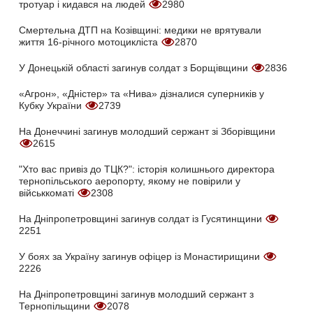
тротуар і кидався на людей
2980
Смертельна ДТП на Козівщині: медики не врятували
життя 16-річного мотоцикліста
2870
У Донецькій області загинув солдат з Борщівщини
2836
«Агрон», «Дністер» та «Нива» дізналися суперників у
Кубку України
2739
На Донеччині загинув молодший сержант зі Зборівщини
2615
"Хто вас привіз до ТЦК?": історія колишнього директора
тернопільського аеропорту, якому не повірили у
військкоматі
2308
На Дніпропетровщині загинув солдат із Гусятинщини
2251
У боях за Україну загинув офіцер із Монастирищини
2226
На Дніпропетровщині загинув молодший сержант з
Тернопільщини
2078