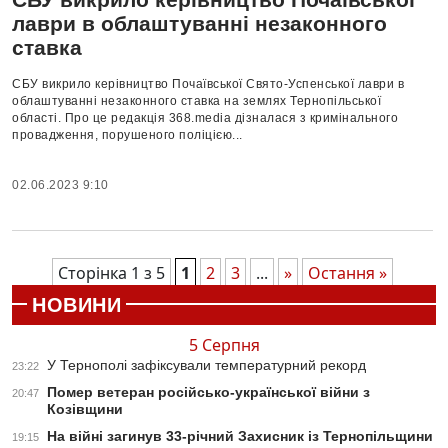
лаври в облаштуванні незаконного
ставка
СБУ викрило керівництво Почаївської Свято-Успенської лаври в
облаштуванні незаконного ставка на землях Тернопільської
області. Про це редакція 368.media дізналася з кримінального
провадження, порушеного поліцією...
02.06.2023 9:10
Сторінка 1 з 5
1
2
3
...
»
Остання »
НОВИНИ
5 Серпня
У Тернополі зафіксували температурний рекорд
23:22
Помер ветеран російсько-української війни з
20:47
Козівщини
На війні загинув 33-річний Захисник із Тернопільщини
19:15