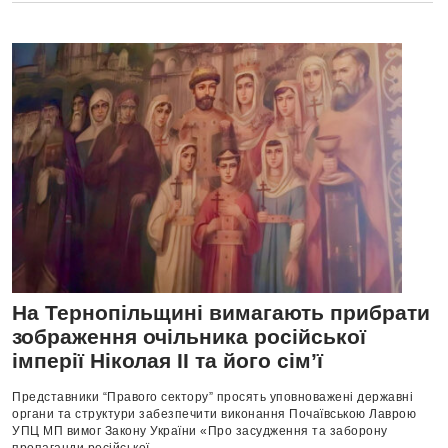
На Тернопільщині вимагають прибрати
зображення очільника російської
імперії Ніколая ІІ та його сім’ї
Представники “Правого сектору” просять уповноважені державні
органи та структури забезпечити виконання Почаївською Лаврою
УПЦ МП вимог Закону України «Про засудження та заборону
пропаганди російської...