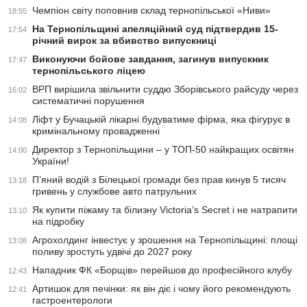
Чемпіон світу поповнив склад тернопільської «Ниви»
18:55
На Тернопільщині апеляційний суд підтвердив 15-
17:54
річний вирок за вбивство випускниці
Виконуючи бойове завдання, загинув випускник
17:47
тернопільського ліцею
ВРП вирішила звільнити суддю Зборівського райсуду через
16:02
систематичні порушення
Ліфт у Бучацькій лікарні будуватиме фірма, яка фігурує в
14:08
кримінальному провадженні
Директор з Тернопільщини – у ТОП-50 найкращих освітян
14:00
України!
П’яний водій з Білецької громади без прав кинув 5 тисяч
13:18
гривень у службове авто патрульних
Як купити піжаму та білизну Victoria’s Secret і не натрапити
13:10
на підробку
Агрохолдинг інвестує у зрошення на Тернопільщині: площі
13:08
поливу зростуть удвічі до 2027 року
Нападник ФК «Борщів» перейшов до професійного клубу
12:43
Артишок для печінки: як він діє і чому його рекомендують
12:41
гастроентерологи