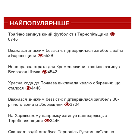
НАЙПОПУЛЯРНІШЕ
Трагічно загинув юний футболіст з Тернопільщини
8746
Вважався зниклим безвісти: підтвердилася загибель воїна
з Борщівщини
5529
Непоправна втрата для Кременеччини: трагічно загинув
Всеволод Штука
4542
Хресна хода до Почаєва викликала хвилю обурення: що
сталося
4446
Вважався зниклим безвісти: підтвердилася загибель 30-
річного воїна із Зборівщини
3704
На Харківському напрямку загинув нацгвардієць з
Теребовлянщини
3446
Скандал: водій автобуса Тернопіль-Гусятин виїхав на