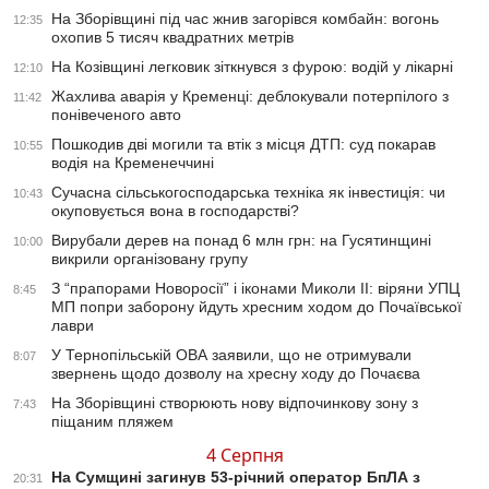
На Зборівщині під час жнив загорівся комбайн: вогонь
12:35
охопив 5 тисяч квадратних метрів
На Козівщині легковик зіткнувся з фурою: водій у лікарні
12:10
Жахлива аварія у Кременці: деблокували потерпілого з
11:42
понівеченого авто
Пошкодив дві могили та втік з місця ДТП: суд покарав
10:55
водія на Кременеччині
Сучасна сільськогосподарська техніка як інвестиція: чи
10:43
окуповується вона в господарстві?
Вирубали дерев на понад 6 млн грн: на Гусятинщині
10:00
викрили організовану групу
З “прапорами Новоросії” і іконами Миколи ІІ: віряни УПЦ
8:45
МП попри заборону йдуть хресним ходом до Почаївської
лаври
У Тернопільській ОВА заявили, що не отримували
8:07
звернень щодо дозволу на хресну ходу до Почаєва
На Зборівщині створюють нову відпочинкову зону з
7:43
піщаним пляжем
4 Серпня
На Сумщині загинув 53-річний оператор БпЛА з
20:31