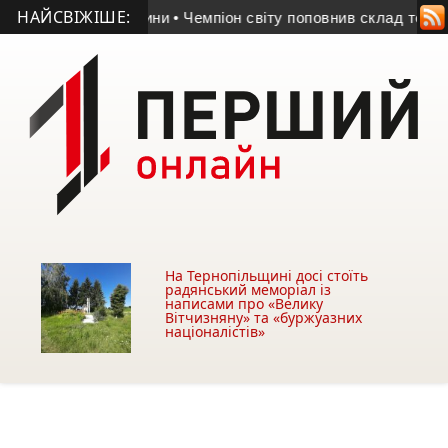
НАЙСВІЖІШЕ:
Тернопільщини
• Чемпіон світу поповнив склад тернопільської
На Тернопільщині досі стоїть
радянський меморіал із
написами про «Велику
Вітчизняну» та «буржуазних
націоналістів»