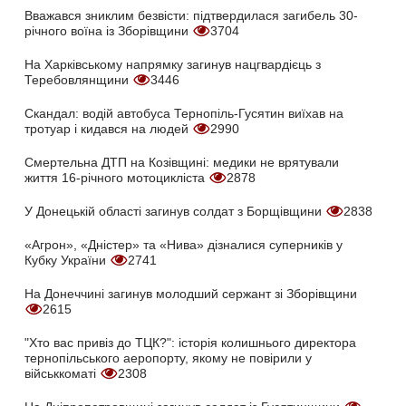
Вважався зниклим безвісти: підтвердилася загибель 30-
річного воїна із Зборівщини
3704
На Харківському напрямку загинув нацгвардієць з
Теребовлянщини
3446
Скандал: водій автобуса Тернопіль-Гусятин виїхав на
тротуар і кидався на людей
2990
Смертельна ДТП на Козівщині: медики не врятували
життя 16-річного мотоцикліста
2878
У Донецькій області загинув солдат з Борщівщини
2838
«Агрон», «Дністер» та «Нива» дізналися суперників у
Кубку України
2741
На Донеччині загинув молодший сержант зі Зборівщини
2615
"Хто вас привіз до ТЦК?": історія колишнього директора
тернопільського аеропорту, якому не повірили у
військкоматі
2308