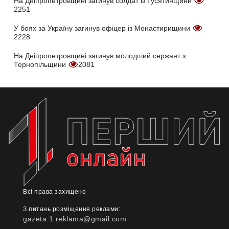
На Дніпропетровщині загинув солдат із Гусятинщини
2251
У боях за Україну загинув офіцер із Монастирищини
2228
На Дніпропетровщині загинув молодший сержант з
Тернопільщини
2081
Всі права захищено
З питань розміщення реклами:
gazeta.1.reklama@gmail.com