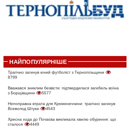
НАЙПОПУЛЯРНІШЕ
Трагічно загинув юний футболіст з Тернопільщини
8799
Вважався зниклим безвісти: підтвердилася загибель воїна
з Борщівщини
5577
Непоправна втрата для Кременеччини: трагічно загинув
Всеволод Штука
4543
Хресна хода до Почаєва викликала хвилю обурення: що
сталося
4449