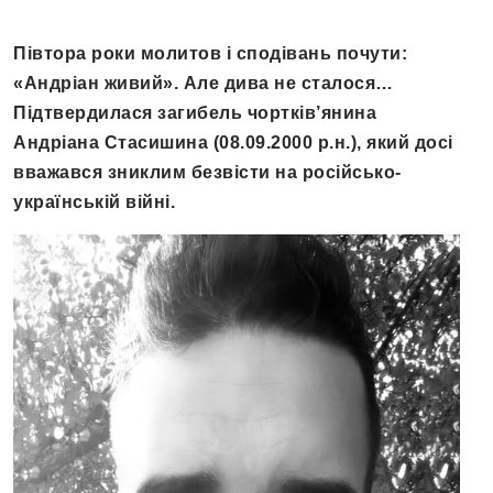
Півтора роки молитов і сподівань почути:
«Андріан живий». Але дива не сталося…
Підтвердилася загибель чортків’янина
Андріана Стасишина (08.09.2000 р.н.), який досі
вважався зниклим безвісти на російсько-
українській війні.