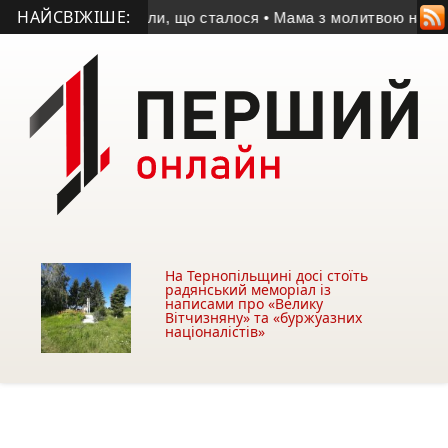
НАЙСВІЖІШЕ:
чевидці розповіли, що сталося
• Мама з молитвою написала іко
На Тернопільщині досі стоїть
радянський меморіал із
написами про «Велику
Вітчизняну» та «буржуазних
націоналістів»