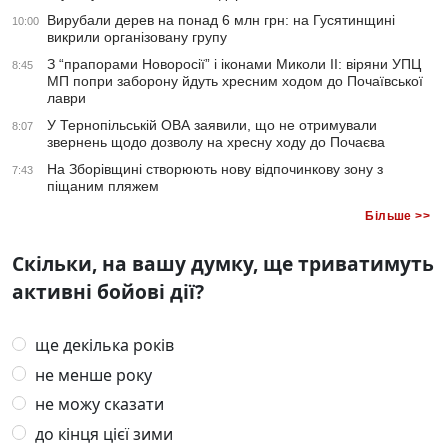
Вирубали дерев на понад 6 млн грн: на Гусятинщині
10:00
викрили організовану групу
З “прапорами Новоросії” і іконами Миколи ІІ: віряни УПЦ
8:45
МП попри заборону йдуть хресним ходом до Почаївської
лаври
У Тернопільській ОВА заявили, що не отримували
8:07
звернень щодо дозволу на хресну ходу до Почаєва
На Зборівщині створюють нову відпочинкову зону з
7:43
піщаним пляжем
Більше >>
Скільки, на вашу думку, ще триватимуть
активні бойові дії?
ще декілька років
не менше року
не можу сказати
до кінця цієї зими