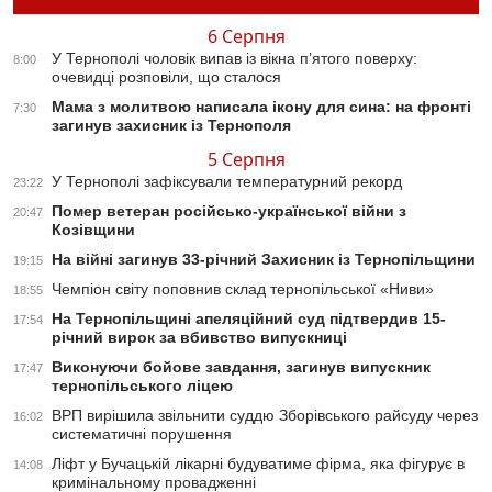
6 Серпня
У Тернополі чоловік випав із вікна п’ятого поверху:
8:00
очевидці розповіли, що сталося
Мама з молитвою написала ікону для сина: на фронті
7:30
загинув захисник із Тернополя
5 Серпня
У Тернополі зафіксували температурний рекорд
23:22
Помер ветеран російсько-української війни з
20:47
Козівщини
На війні загинув 33-річний Захисник із Тернопільщини
19:15
Чемпіон світу поповнив склад тернопільської «Ниви»
18:55
На Тернопільщині апеляційний суд підтвердив 15-
17:54
річний вирок за вбивство випускниці
Виконуючи бойове завдання, загинув випускник
17:47
тернопільського ліцею
ВРП вирішила звільнити суддю Зборівського райсуду через
16:02
систематичні порушення
Ліфт у Бучацькій лікарні будуватиме фірма, яка фігурує в
14:08
кримінальному провадженні