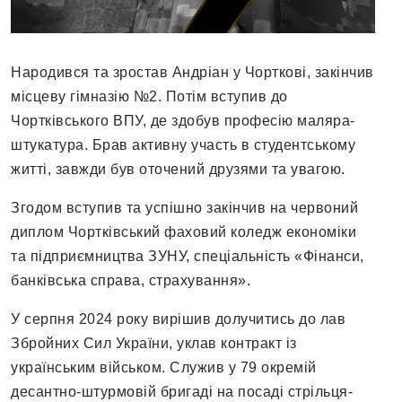
Народився та зростав Андріан у Чорткові, закінчив
місцеву гімназію №2. Потім вступив до
Чортківського ВПУ, де здобув професію маляра-
штукатура. Брав активну участь в студентському
житті, завжди був оточений друзями та увагою.
Згодом вступив та успішно закінчив на червоний
диплом Чортківський фаховий коледж економіки
та підприємництва ЗУНУ, спеціальність «Фінанси,
банківська справа, страхування».
У серпня 2024 року вирішив долучитись до лав
Збройних Сил України, уклав контракт із
українським військом. Служив у 79 окремій
десантно-штурмовій бригаді на посаді стрільця-