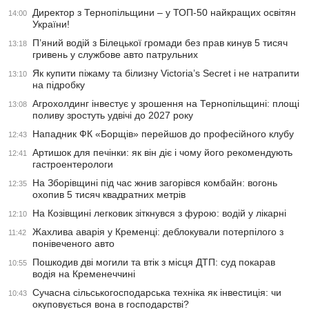
Директор з Тернопільщини – у ТОП-50 найкращих освітян
14:00
України!
П’яний водій з Білецької громади без прав кинув 5 тисяч
13:18
гривень у службове авто патрульних
Як купити піжаму та білизну Victoria’s Secret і не натрапити
13:10
на підробку
Агрохолдинг інвестує у зрошення на Тернопільщині: площі
13:08
поливу зростуть удвічі до 2027 року
Нападник ФК «Борщів» перейшов до професійного клубу
12:43
Артишок для печінки: як він діє і чому його рекомендують
12:41
гастроентерологи
На Зборівщині під час жнив загорівся комбайн: вогонь
12:35
охопив 5 тисяч квадратних метрів
На Козівщині легковик зіткнувся з фурою: водій у лікарні
12:10
Жахлива аварія у Кременці: деблокували потерпілого з
11:42
понівеченого авто
Пошкодив дві могили та втік з місця ДТП: суд покарав
10:55
водія на Кременеччині
Сучасна сільськогосподарська техніка як інвестиція: чи
10:43
окуповується вона в господарстві?