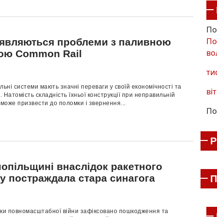
По
По
’являються проблеми з паливною
во
ою Common Rail
ти
льні системи мають значні переваги у своїй економічності та
віт
 Натомість складність їхньої конструкції при неправильній
 може призвести до поломки і звернення...
По
нопільщині внаслідок ракетного
лу постраждала стара синагога
П
оки повномасштабної війни зафіксовано пошкодження та