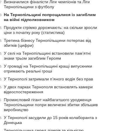
Визначилися фіналісти Ліги чемпіонів та Ліги
7
Тернопільщини з футболу
На Тернопільщині попрощалися із загиблим
3
на війні підполковником
Продукти стрімко дорожчають: на скільки зросли
5
ціни з початку року (статистика)
Третина бізнесу Тернопільщини потерпає від
5
збитків (цифри)
У селі на Тернопільщині встановили пам’ятні
5
знаки трьом загиблим Героям
У громаді на Тернопільщині кращі випускники
5
отримають реальні гроші
У Тернополі затримали п’яного водія без прав
5
У двох парках Тернополя встановлять камери
5
відеоспостереження
Промисловий гігант найбагатшого уродженця
5
Тернопільщини попри величезні збитки збільшив
виробництво
У Тернополі засудили до 15 років колаборанта з
5
Донецька
Тернопільщина серед лідерів за кількістю