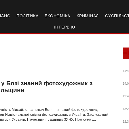
НАНС
ПОЛІТИКА
ЕКОНОМІКА
КРИМІНАЛ
СУСПІЛЬС
ІНТЕРВ’Ю
14:4
 у Бозі знаний фотохудожник з
14:0
ільщини
13:4
13:2
ічність Михайло Іванович Бенч – знаний фотохудожник,
лен Національної спілки фотохудожників України, Заслужений
льтури України, Почесний працівник ЗУНУ. Про сумну...
12:3