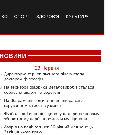
ТВО
СПОРТ
ЗДОРОВ’Я
КУЛЬТУРА
НОВИНИ
23 Червня
Директорка тернопільського ліцею стала
5
доктором філософії
На території фабрики металовиробів сталася
8
серйозна аварія на водогоні
На Збаражчині водій авто не впорався з
2
керуванням та злетів у кювет
Футбольна Тернопільщина: у надпринциповому
1
збаразькому дербі перемогли муніципали
Аварія на воді: загинув 56-річний мешканець
0
Заліщицького краю