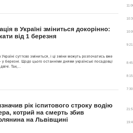
11:0
10:3
ація в Україні зміниться докорінно:
10:0
кати від 1 березня
9:21
в Україні суттєво зміниться, і ці зміни можуть розпочатись вже
у березні. Щодо цього останніми днями українські посадовці
8:45
вічі. Так,...
8:15
7:30
значив рік іспитового строку водію
21:5
ра, котрий на смерть збив
олянина на Львівщині
19:4