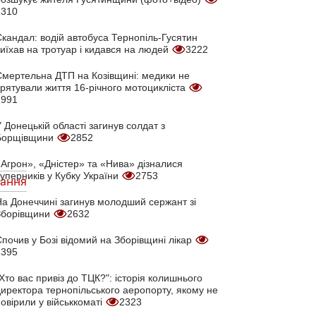
3310
кандал: водій автобуса Тернопіль-Гусятин
иїхав на тротуар і кидався на людей
3222
Смертельна ДТП на Козівщині: медики не
врятували життя 16-річного мотоцикліста
2991
 Донецькій області загинув солдат з
Борщівщини
2852
Агрон», «Дністер» та «Нива» дізналися
уперників у Кубку України
2753
ання
На Донеччині загинув молодший сержант зі
Зборівщини
2632
почив у Бозі відомий на Зборівщині лікар
2395
Хто вас привіз до ТЦК?": історія колишнього
директора тернопільського аеропорту, якому не
овірили у військкоматі
2323