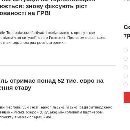
юється: знову фіксують ріст
юваності на ГРВІ
Ск
би Тернопільської області повідомляють про суттєве
тр
епідемічної ситуації, пише Ровесник. Протягом останнього
сті випадків гострих респіраторних...
ль отримає понад 52 тис. євро на
ення ставу
нні чергової 55-ї сесії Тернопільської міської ради затверджено
енцію «Міське озеро» (CityLake) між головним партнером і
роєкту в межах операційної...