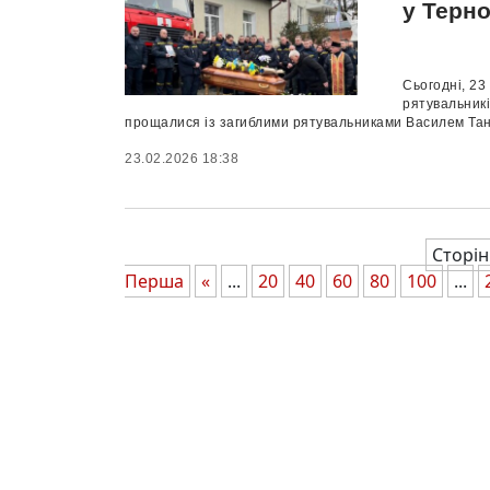
у Терно
Сьогодні, 23
рятувальникі
прощалися із загиблими рятувальниками Василем Та
23.02.2026 18:38
Сторін
Перша
«
...
20
40
60
80
100
...