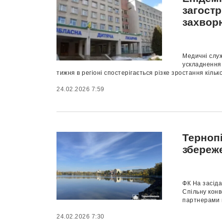
загостр
захвор
Медичні служ
ускладнення 
тижня в регіоні спостерігається різке зростання кілько
24.02.2026 7:59
Тернопі
збереж
ФК На засіда
Спільну конв
партнерами п
24.02.2026 7:30