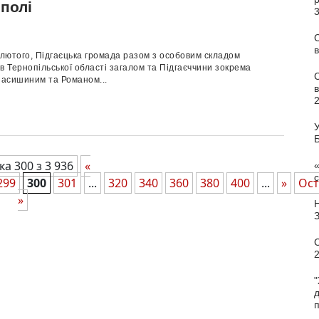
полі
С
в
 лютого, Підгаєцька громада разом з особовим складом
в Тернопільської області загалом та Підгаєччини зокрема
насишиним та Романом...
У
ка 300 з 3 936
«
«
с
299
300
301
...
320
340
360
380
400
...
»
Ост
»
С
"
п