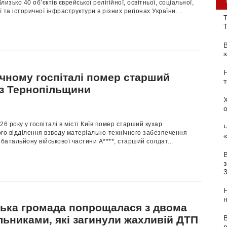
изько 40 об’єктів єврейської релігійної, освітньої, соціальної,
 та історичної інфраструктури в різних регіонах України....
Т
ичному госпіталі помер старший
 з Тернопільщини
26 року у госпіталі в місті Київ помер старший кухар
Ч
го відділення взводу матеріально-технічного забезпечення
 батальйону військової частини А****, старший солдат...
з
цька громада попрощалася з двома
В
льниками, які загинули жахливій ДТП