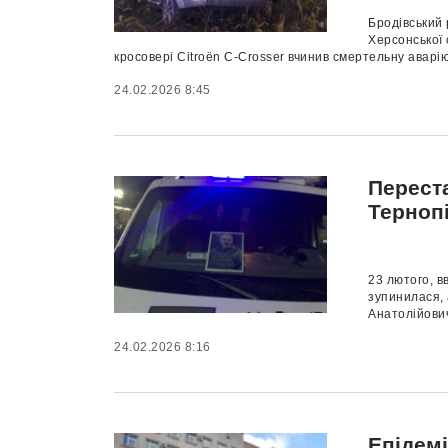
Бродівський 
Херсонської 
кросовері Citroën C-Crosser вчинив смертельну аварію.
24.02.2026 8:45
Переста
Терноп
23 лютого, в
зупинилася, 
Анатолійович
24.02.2026 8:16
Епідемі