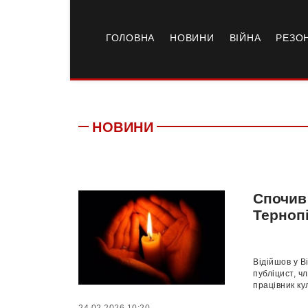
ГОЛОВНА
НОВИНИ
ВІЙНА
РЕЗО
НОВИНИ
Спочив
Терноп
Відійшов у В
публіцист, ч
працівник ку