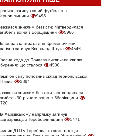
рагічно загинув юний футболіст з
Тернопільщини
9498
Вважався зниклим безвісти: підтвердилася
загибель воїна з Борщівщини
5966
Непоправна втрата для Кременеччини:
трагічно загинув Всеволод Штука
4546
Хресна хода до Почаєва викликала хвилю
обурення: що сталося
4500
емпіон світу поповнив склад тернопільської
«Ниви»
3894
Вважався зниклим безвісти: підтвердилася
агибель 30-річного воїна із Зборівщини
3720
На Харківському напрямку загинув
нацгвардієць з Теребовлянщини
3471
чинив ДТП у Теребовлі та зник: поліція
розшукує жителя Гусятинщини (фото+відео)