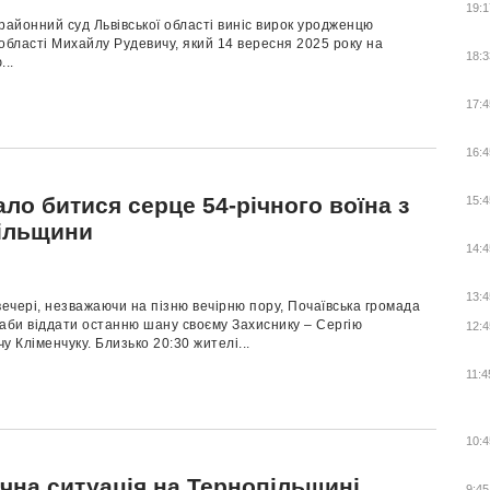
19:1
районний суд Львівської області виніс вирок уродженцю
області Михайлу Рудевичу, який 14 вересня 2025 року на
18:3
..
17:4
16:4
ло битися серце 54-річного воїна з
15:4
ільщини
14:4
13:4
вечері, незважаючи на пізню вечірню пору, Почаївська громада
аби віддати останню шану своєму Захиснику – Сергію
12:4
у Кліменчуку. Близько 20:30 жителі...
11:4
10:4
чна ситуація на Тернопільщині
9:45