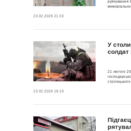
руйнування бл
меморіальної
23.02.2026 21:33
У стол
солдат
21 лютого 20
господарсько
стрілецького
23.02.2026 19:10
Підгає
рятува