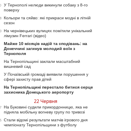
У Тернополі нелюди викинули собаку з 8-го
0
поверху
Кольори та сяйво: які прикраси модні в літній
8
сезон
На чернівецьких вулицях помітили унікальний
0
лімузин Ferrari (відео)
Майже 10 місяців надій та сподівань: на
Донеччині загинув молодий воїн з
Тернополя
На Тернопільщині заклали масштабний
вишневий сад
У Почаївській громаді виявили порушення у
сфері захисту прав дітей
На Тернопільщині перестало битися серце
захисника Донецького аеропорту
22 Червня
На Буковині судили прикордонницю, яка не
7
підняла мобільну вогневу групу по тривозі
Стали відомі результати матчів ігрового дня
5
чемпіонату Тернопільщини з футболу