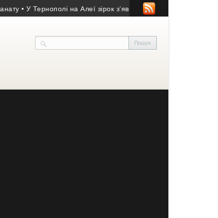
ту
• У Тернополі на Алеї зірок з’явиться нова зірка
• У Почаївсь