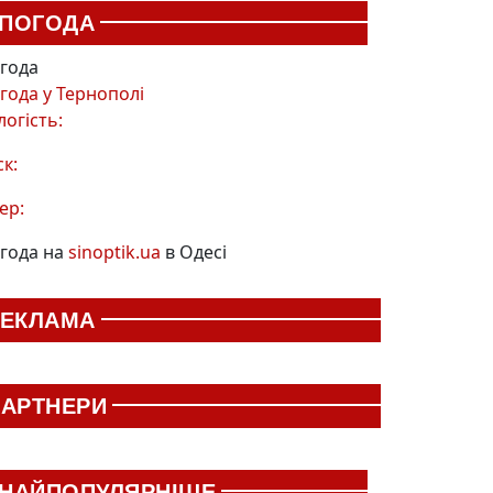
ПОГОДА
года
года у
Тернополі
логість:
ск:
ер:
года на
sinoptik.ua
в Одесі
РЕКЛАМА
АРТНЕРИ
НАЙПОПУЛЯРНІШЕ