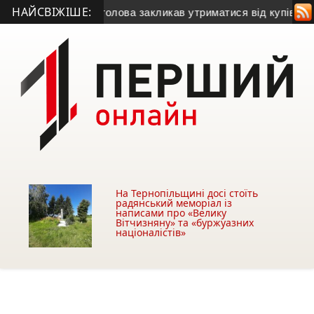
НАЙСВІЖІШЕ:
зу
• Міський голова закликав утриматися від купівлі будівлі у
На Тернопільщині досі стоїть
радянський меморіал із
написами про «Велику
Вітчизняну» та «буржуазних
націоналістів»