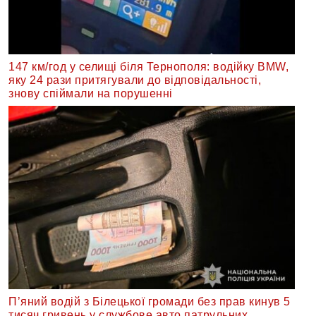
147 км/год у селищі біля Тернополя: водійку BMW,
яку 24 рази притягували до відповідальності,
знову спіймали на порушенні
П’яний водій з Білецької громади без прав кинув 5
тисяч гривень у службове авто патрульних