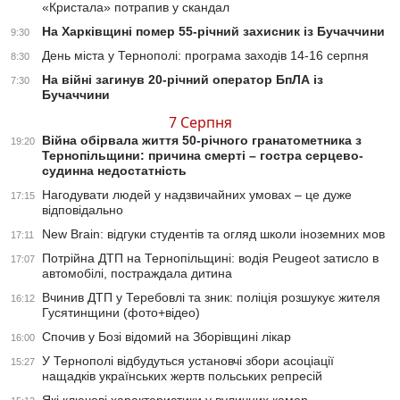
«Кристала» потрапив у скандал
На Харківщині помер 55-річний захисник із Бучаччини
9:30
День міста у Тернополі: програма заходів 14-16 серпня
8:30
На війні загинув 20-річний оператор БпЛА із
7:30
Бучаччини
7 Серпня
Війна обірвала життя 50-річного гранатометника з
19:20
Тернопільщини: причина смерті – гостра серцево-
судинна недостатність
Нагодувати людей у надзвичайних умовах – це дуже
17:15
відповідально
New Brain: відгуки студентів та огляд школи іноземних мов
17:11
Потрійна ДТП на Тернопільщині: водія Peugeot затисло в
17:07
автомобілі, постраждала дитина
Вчинив ДТП у Теребовлі та зник: поліція розшукує жителя
16:12
Гусятинщини (фото+відео)
Спочив у Бозі відомий на Зборівщині лікар
16:00
У Тернополі відбудуться установчі збори асоціації
15:27
нащадків українських жертв польських репресій