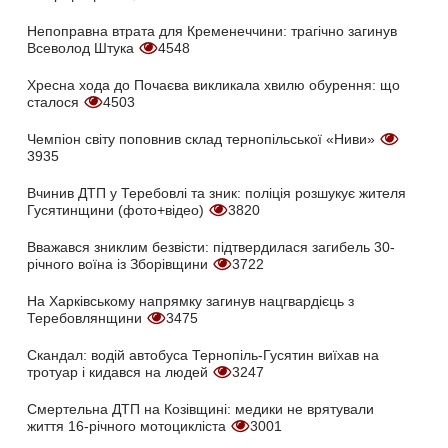
Непоправна втрата для Кременеччини: трагічно загинув
Всеволод Штука
4548
Хресна хода до Почаєва викликала хвилю обурення: що
сталося
4503
Чемпіон світу поповнив склад тернопільської «Ниви»
3935
Вчинив ДТП у Теребовлі та зник: поліція розшукує жителя
Гусятинщини (фото+відео)
3820
Вважався зниклим безвісти: підтвердилася загибель 30-
річного воїна із Зборівщини
3722
На Харківському напрямку загинув нацгвардієць з
Теребовлянщини
3475
Скандал: водій автобуса Тернопіль-Гусятин виїхав на
тротуар і кидався на людей
3247
Смертельна ДТП на Козівщині: медики не врятували
життя 16-річного мотоцикліста
3001