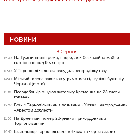
НОВИНИ
8 Серпня
На Гусятинщині громаді передали безхазяйне майно
16:30
вартістю понад 9 млн грн
У Тернополі чоловіка засудили за крадіжку газу
15:30
Міський голова закликав утриматися від купівлі будівлі у
14:40
Чорткові (фото)
Псевдобанкір ошукав жительку Кременця на 28 тисяч
13:01
гривень
Воїн з Тернопільщини з позивним «Хижак» нагороджений
12:27
«Хрестом доблесті»
На Донеччині помер 23-річний прикордонник з
11:00
Тернопільщини
Ексголкіпер тернопільської «Ниви» та чортківського
10:42