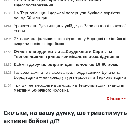
Які ключові характеристики у вуличних камер
15:13
відеоспостереження
На Тернопільщині державі повернули будівлю вартістю
15:00
понад 50 млн грн
Уродженець Гусятинщини увійде до Зали світової шахової
14:44
слави
27 тисяч за фальшиве посвідчення: у Борщеві поліцейські
13:04
викрили водія з підробкою
Очисні споруди могли забруднювати Серет: на
12:54
Тернопільщині триває кримінальне розслідування
Кабмін доручив звірити дані чоловіків 18-60 років
12:39
Гольова заміна та яскрава гра: представники Бучача та
12:23
Борщівщини – найкращі у турі першої ліги Тернопільщини
Три дні не виходив на зв’язок: на Тернопільщині знайшли
11:04
мертвим 58-річного чоловіка
Більше >>
Скільки, на вашу думку, ще триватимуть
активні бойові дії?