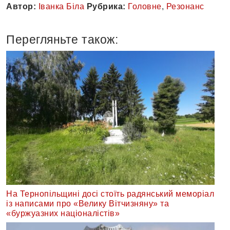
Автор:
Іванка Біла
Рубрика:
Головне
,
Резонанс
Перегляньте також:
На Тернопільщині досі стоїть радянський меморіал
із написами про «Велику Вітчизняну» та
«буржуазних націоналістів»