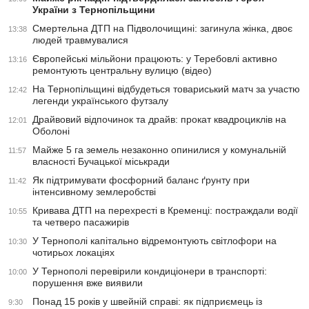
України з Тернопільщини
Смертельна ДТП на Підволочищині: загинула жінка, двоє
13:38
людей травмувалися
Європейські мільйони працюють: у Теребовлі активно
13:16
ремонтують центральну вулицю (відео)
На Тернопільщині відбудеться товариський матч за участю
12:42
легенди українського футзалу
Драйвовий відпочинок та драйв: прокат квадроциклів на
12:01
Оболоні
Майже 5 га земель незаконно опинилися у комунальній
11:57
власності Бучацької міськради
Як підтримувати фосфорний баланс ґрунту при
11:42
інтенсивному землеробстві
Кривава ДТП на перехресті в Кременці: постраждали водії
10:55
та четверо пасажирів
У Тернополі капітально відремонтують світлофори на
10:30
чотирьох локаціях
У Тернополі перевірили кондиціонери в транспорті:
10:00
порушення вже виявили
Понад 15 років у швейній справі: як підприємець із
9:30