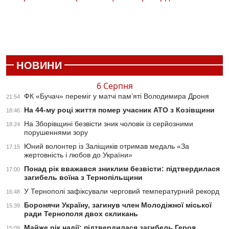
НОВИНИ
6 Серпня
ФК «Бучач» переміг у матчі пам’яті Володимира Дроня
21:54
На 44-му році життя помер учасник АТО з Козівщини
18:46
На Зборівщині безвісти зник чоловік із серйозними
18:24
порушеннями зору
Юний волонтер із Заліщиків отримав медаль «За
17:15
жертовність і любов до України»
Понад рік вважався зниклим безвісти: підтвердилася
17:00
загибель воїна з Тернопільщини
У Тернополі зафіксували черговий температурний рекорд
16:48
Боронячи Україну, загинув член Молодіжної міської
15:39
ради Тернополя двох скликань
Майже рік надії: підтвердилася загибель Героя
15:09