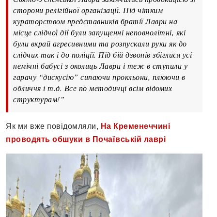
сторони релігійної організації. Під чітким
кураторством представників братії Лаври на
місце слідчої дії були запущенні неповнолітні, які
були вкрай агресивними та розпускали руки як до
слідчих так і до поліції. Під бій дзвонів збіглися усі
немічні бабусі з околиць Лаври і теж в ступили у
гарачу “дискусію” сипаючи прокльони, плюючи в
обличчя і т.д. Все по методичці всім відомих
структурам!”
Як ми вже повідомляли,
На Кременеччині
проводять обшуки в Почаївській лаврі