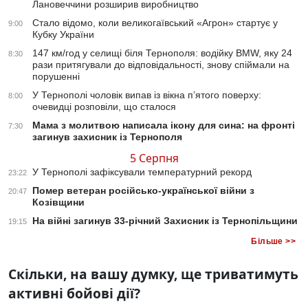
Лановеччини розширив виробництво
Стало відомо, коли великогаївський «Агрон» стартує у
9:00
Кубку України
147 км/год у селищі біля Тернополя: водійку BMW, яку 24
8:30
рази притягували до відповідальності, знову спіймали на
порушенні
У Тернополі чоловік випав із вікна п’ятого поверху:
8:00
очевидці розповіли, що сталося
Мама з молитвою написала ікону для сина: на фронті
7:30
загинув захисник із Тернополя
5 Серпня
У Тернополі зафіксували температурний рекорд
23:22
Помер ветеран російсько-української війни з
20:47
Козівщини
На війні загинув 33-річний Захисник із Тернопільщини
19:15
Більше >>
Скільки, на вашу думку, ще триватимуть
активні бойові дії?