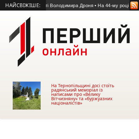
НАЙСВІЖІШЕ:
 у матчі пам’яті Володимира Дроня
• На 44-му році життя по
На Тернопільщині досі стоїть
радянський меморіал із
написами про «Велику
Вітчизняну» та «буржуазних
націоналістів»