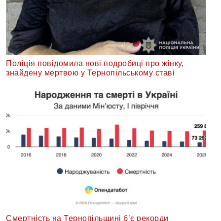
Поліція повідомила нові подробиці про жінку,
знайдену мертвою у Тернопільському ставі
Смертність на Тернопільщині б’є рекорди