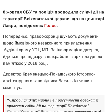
8 жовтня СБУ та поліція проводили слідчі дії на
території Всіхсвятської церкви, що на цвинтарі
Лаври, повідомляє
Голос
.
Попередньо, правоохоронці шукають документи
щодо ймовірного незаконного привласнення
будівлі храму УПЦ МП. За інформацією джерел,
йдеться про підозру в шахрайстві з архітектурною
пам’яткою у 2018 році.
Директор Кременецько-Почаївського історико-
архітектурного заповідника Василь Ільчишин
коментує:
“Спроби слідчих мирно і в присутності адвокатів
провести слідчі дії на території Почаївської
Свято-Успенської Лаври закінчились провокацією зі