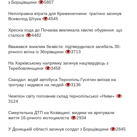
з Борщівщини
5807
Непоправна втрата для Кременеччини: трагічно загинув
Всеволод Штука
4545
Хресна хода до Почаєва викликала хвилю обурення: що
сталося
4482
Вважався зниклим безвісти: підтвердилася загибель 30-
річного воїна із Зборівщини
3713
На Харківському напрямку загинув нацгвардієць з
Теребовлянщини
3458
Скандал: водій автобуса Тернопіль-Гусятин виїхав на
тротуар і кидався на людей
3136
Чемпіон світу поповнив склад тернопільської «Ниви»
3124
Смертельна ДТП на Козівщині: медики не врятували
життя 16-річного мотоцикліста
2934
У Донецькій області загинув солдат з Борщівщини
2845