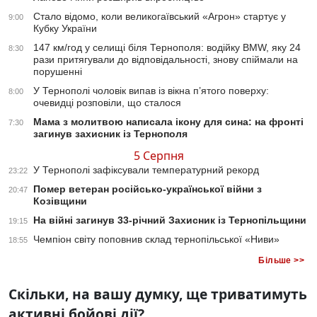
Стало відомо, коли великогаївський «Агрон» стартує у
9:00
Кубку України
147 км/год у селищі біля Тернополя: водійку BMW, яку 24
8:30
рази притягували до відповідальності, знову спіймали на
порушенні
У Тернополі чоловік випав із вікна п’ятого поверху:
8:00
очевидці розповіли, що сталося
Мама з молитвою написала ікону для сина: на фронті
7:30
загинув захисник із Тернополя
5 Серпня
У Тернополі зафіксували температурний рекорд
23:22
Помер ветеран російсько-української війни з
20:47
Козівщини
На війні загинув 33-річний Захисник із Тернопільщини
19:15
Чемпіон світу поповнив склад тернопільської «Ниви»
18:55
Більше >>
Скільки, на вашу думку, ще триватимуть
активні бойові дії?