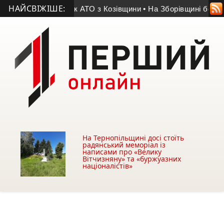
НАЙСВІЖІШЕ:
я помер учасник АТО з Козівщини
• На Зборівщині безвісти з
На Тернопільщині досі стоїть
радянський меморіал із
написами про «Велику
Вітчизняну» та «буржуазних
націоналістів»