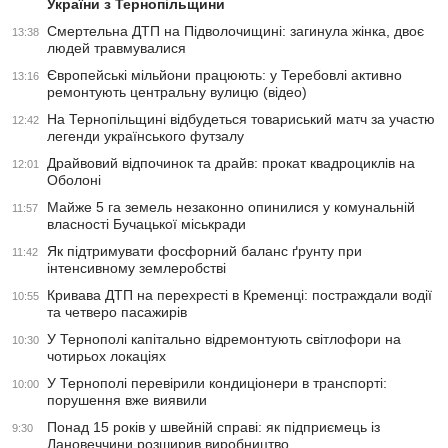
України з Тернопільщини
Смертельна ДТП на Підволочищині: загинула жінка, двоє
13:38
людей травмувалися
Європейські мільйони працюють: у Теребовлі активно
13:16
ремонтують центральну вулицю (відео)
На Тернопільщині відбудеться товариський матч за участю
12:42
легенди українського футзалу
Драйвовий відпочинок та драйв: прокат квадроциклів на
12:01
Оболоні
Майже 5 га земель незаконно опинилися у комунальній
11:57
власності Бучацької міськради
Як підтримувати фосфорний баланс ґрунту при
11:42
інтенсивному землеробстві
Кривава ДТП на перехресті в Кременці: постраждали водії
10:55
та четверо пасажирів
У Тернополі капітально відремонтують світлофори на
10:30
чотирьох локаціях
У Тернополі перевірили кондиціонери в транспорті:
10:00
порушення вже виявили
Понад 15 років у швейній справі: як підприємець із
9:30
Лановеччини розширив виробництво