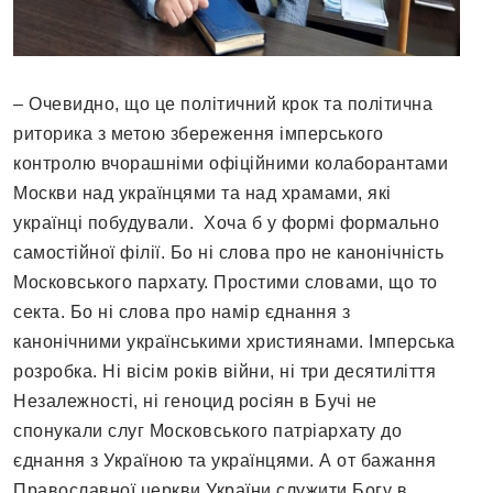
– Очевидно, що це політичний крок та політична
риторика з метою збереження імперського
контролю вчорашніми офіційними колаборантами
Москви над українцями та над храмами, які
українці побудували. Хоча б у формі формально
самостійної філії. Бо ні слова про не канонічність
Московського пархату. Простими словами, що то
секта. Бо ні слова про намір єднання з
канонічними українськими християнами. Імперська
розробка. Ні вісім років війни, ні три десятиліття
Незалежності, ні геноцид росіян в Бучі не
спонукали слуг Московського патріархату до
єднання з Україною та українцями. А от бажання
Православної церкви України служити Богу в