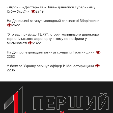
«Агрон», «Дністер» та «Нива» дізналися суперників у
Кубку України
2749
На Донеччині загинув молодший сержант зі Зборівщини
2622
"Хто вас привіз до ТЦК?": історія колишнього директора
тернопільського аеропорту, якому не повірили у
військкоматі
2322
На Дніпропетровщині загинув солдат із Гусятинщини
2252
У боях за Україну загинув офіцер із Монастирищини
2236