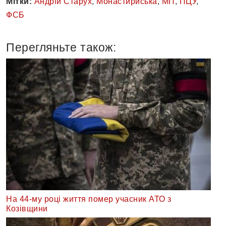
Мітки:
Андрій Старух
,
Монастириська
,
МП
,
ПЦУ
,
ФСБ
Перегляньте також:
На 44-му році життя помер учасник АТО з
Козівщини