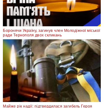
Боронячи Україну, загинув член Молодіжної міської
ради Тернополя двох скликань
Майже рік надії: підтвердилася загибель Героя