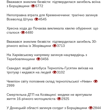
Вважався зниклим безвісти: підтвердилася загибель воїна
з Борщівщини
5772
Непоправна втрата для Кременеччини: трагічно загинув
Всеволод Штука
4545
Хресна хода до Почаєва викликала хвилю обурення: що
сталося
4480
Вважався зниклим безвісти: підтвердилася загибель 30-
річного воїна із Зборівщини
3713
На Харківському напрямку загинув нацгвардієць з
Теребовлянщини
3456
Скандал: водій автобуса Тернопіль-Гусятин виїхав на
тротуар і кидався на людей
3102
Чемпіон світу поповнив склад тернопільської «Ниви»
2999
Смертельна ДТП на Козівщині: медики не врятували
життя 16-річного мотоцикліста
2925
У Донецькій області загинув солдат з Борщівщини
2844