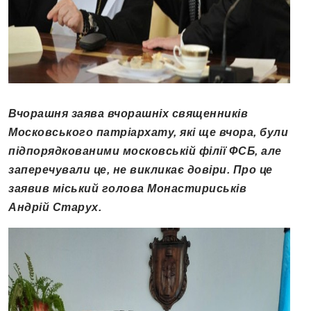
Вчорашня заява вчорашніх священників
Московського патріархату, які ще вчора, були
підпорядкованими московській філії ФСБ, але
заперечували це, не викликає довіри. Про це
заявив міський голова Монастириськів
Андрій Старух.