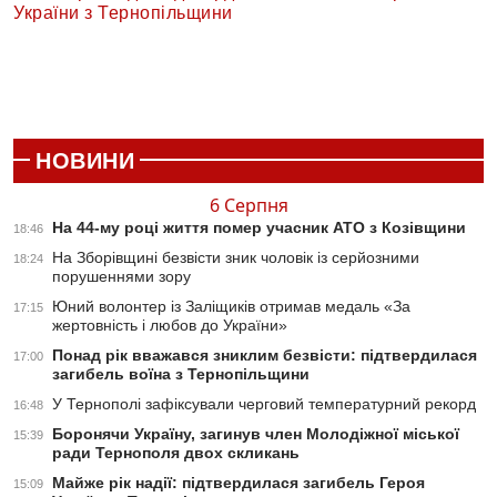
України з Тернопільщини
НОВИНИ
6 Серпня
На 44-му році життя помер учасник АТО з Козівщини
18:46
На Зборівщині безвісти зник чоловік із серйозними
18:24
порушеннями зору
Юний волонтер із Заліщиків отримав медаль «За
17:15
жертовність і любов до України»
Понад рік вважався зниклим безвісти: підтвердилася
17:00
загибель воїна з Тернопільщини
У Тернополі зафіксували черговий температурний рекорд
16:48
Боронячи Україну, загинув член Молодіжної міської
15:39
ради Тернополя двох скликань
Майже рік надії: підтвердилася загибель Героя
15:09