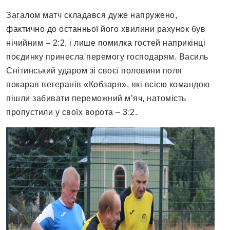
Загалом матч складався дуже напружено,
фактично до останньої його хвилини рахунок був
нічийним – 2:2, і лише помилка гостей наприкінці
поєдинку принесла перемогу господарям. Василь
Снітинський ударом зі своєї половини поля
покарав ветеранів «Кобзаря», які всією командою
пішли забивати переможний м’яч, натомість
пропустили у своїх ворота – 3:2.