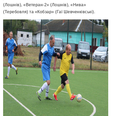
(Лошнів), «Ветеран-2» (Лошнів), «Нива»
(Теребовля) та «Кобзар» (Гаї Шевченківські).