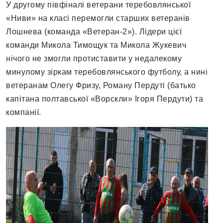
У другому півфіналі ветерани теребовлянської
«Ниви» на класі перемогли старших ветеранів
Лошнева (команда «Ветеран-2»). Лідери цієї
команди Микола Тимощук та Микола Жукевич
нічого не змогли протиставити у недалекому
минулому зіркам теребовлянського футболу, а нині
ветеранам Олегу Фризу, Роману Пердуті (батько
капітана полтавської «Ворскли» Ігоря Пердути) та
компанії.