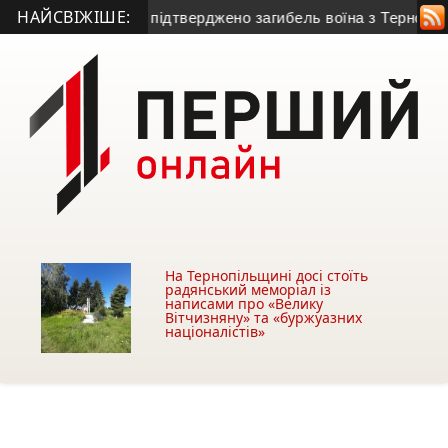
НАЙСВІЖІШЕ:
но підтверджено загибель воїна з Тернопільщини
• У січні мо
На Тернопільщині досі стоїть
радянський меморіал із
написами про «Велику
Вітчизняну» та «буржуазних
націоналістів»