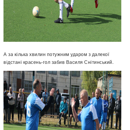
А за кілька хвилин потужним ударом з далекої
відстані красень-гол забив Василя Снітинський.