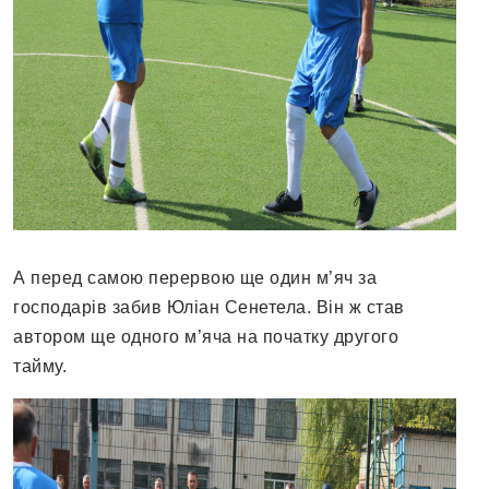
А перед самою перервою ще один м’яч за
господарів забив Юліан Сенетела. Він ж став
автором ще одного м’яча на початку другого
тайму.